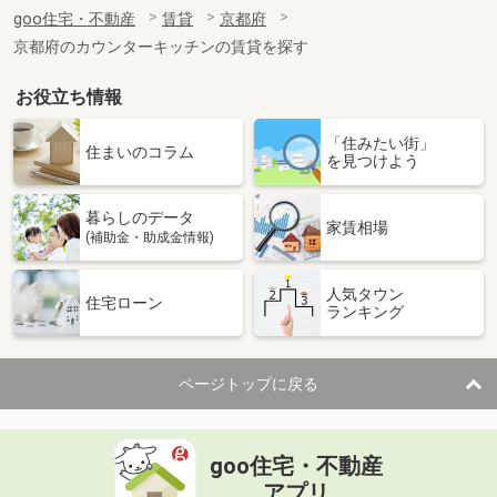
住 所
京都府京都市南区東九条西山町
goo住宅・不動産
賃貸
京都府
専有面積
31.4m²
京都府のカウンターキッチンの賃貸を探す
間取り
1K
お役立ち情報
京都府京都市伏見区新町１１丁目
「住みたい街」
価 格
6.50万円
住まいのコラム
を見つけよう
住 所
京都府京都市伏見区新町１１丁目
専有面積
25.95m²
暮らしのデータ
間取り
1K
家賃相場
(補助金・助成金情報)
京都府京都市下京区七条御所ノ内中町
人気タウン
住宅ローン
ランキング
価 格
6.70万円
住 所
京都府京都市下京区七条御所ノ内中町
専有面積
30m²
ページトップに戻る
間取り
1K
京都府京都市右京区西院東淳和院町
goo住宅・不動産
価 格
5.50万円
アプリ