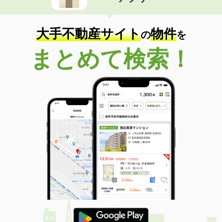
住 所
京都府京都市右京区西院東淳和院町
専有面積
22.88m²
間取り
1K
大手不動産サイト
物件
の
を
京都府京都市右京区嵯峨天龍寺北造路町
まとめて検索！
価 格
17.50万円
住 所
京都府京都市右京区嵯峨天龍寺北造路
町
専有面積
70.2m²
間取り
3LDK
京都府京都市右京区太秦開日町
価 格
8.40万円
住 所
京都府京都市右京区太秦開日町
専有面積
64.8m²
間取り
2LDK
京都府京都市南区吉祥院中河原里北町