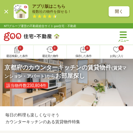
アプリ版はこちら
開く
複数社の物件を探せる！
NTTグループ運営の不動産総合サイト goo住宅・不動産
0
0
0
0
最近検索した条件
最近見た物件
保存した条件
お気に入り
京都府のカウンターキッチンの賃貸物件
(賃貸マ
お部屋探し
ンション・アパート)
から
該当物件数230,804件
毎日の料理も楽しくなりそう
カウンターキッチンのある賃貸物件特集