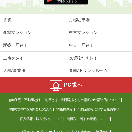
価 格
5万円
住 所
京都府京都市南区吉祥院中河原里北町
専有面積
32.5m²
賃貸
月極駐車場
間取り
2K
新築マンション
中古マンション
京都府京都市南区西九条池ノ内町
新築一戸建て
中古一戸建て
価 格
12.80万円
住 所
京都府京都市南区西九条池ノ内町
土地を探す
投資物件を探す
専有面積
41.33m²
間取り
2DK
店舗/事業用
倉庫/トランクルーム
京都府京都市山科区竹鼻外田町
PC版へ
価 格
5万円
住 所
京都府京都市山科区竹鼻外田町
goo住宅・不動産とは
お客さまご利用端末からの情報の外部送信について
専有面積
38.88m²
物件に関するお問合せの流れ
情報提供元
不動産情報に関する免責事項
間取り
2DK
個人情報の取り扱いについて
消費税に関する表記について
京都府京都市南区唐橋羅城門町
プライバシーポリシー
ヘルプ
お問い合わせ
運営会社