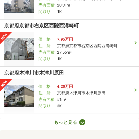
専有面積
20.81m²
間取り
1K
京都府京都市右京区西院西溝崎町
価 格
7.95万円
住 所
京都府京都市右京区西院西溝崎町
専有面積
27.55m²
間取り
1K
京都府木津川市木津川原田
価 格
4.20万円
住 所
京都府木津川市木津川原田
専有面積
51m²
間取り
3K
京都府京都市南区東九条西山町
もっと見る
価 格
7.20万円