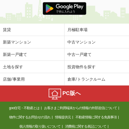
京都府京都市南区吉祥院中河原里北町
価 格
5万円
住 所
京都府京都市南区吉祥院中河原里北町
専有面積
32.5m²
賃貸
月極駐車場
間取り
2K
新築マンション
中古マンション
京都府京都市南区西九条池ノ内町
新築一戸建て
中古一戸建て
価 格
12.80万円
住 所
京都府京都市南区西九条池ノ内町
土地を探す
投資物件を探す
専有面積
41.33m²
間取り
2DK
店舗/事業用
倉庫/トランクルーム
京都府京都市山科区竹鼻外田町
PC版へ
価 格
5万円
住 所
京都府京都市山科区竹鼻外田町
goo住宅・不動産とは
お客さまご利用端末からの情報の外部送信について
専有面積
38.88m²
物件に関するお問合せの流れ
情報提供元
不動産情報に関する免責事項
間取り
2DK
個人情報の取り扱いについて
消費税に関する表記について