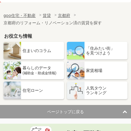
価 格
7.20万円
住 所
京都府京都市南区東九条西山町
goo住宅・不動産
賃貸
京都府
専有面積
31.4m²
京都府のリフォーム・リノベーション済の賃貸を探す
間取り
1K
お役立ち情報
京都府京都市伏見区新町１１丁目
「住みたい街」
価 格
6.50万円
住まいのコラム
を見つけよう
住 所
京都府京都市伏見区新町１１丁目
専有面積
25.95m²
暮らしのデータ
間取り
1K
家賃相場
(補助金・助成金情報)
京都府京都市下京区七条御所ノ内中町
人気タウン
住宅ローン
ランキング
価 格
6.70万円
住 所
京都府京都市下京区七条御所ノ内中町
専有面積
30m²
ページトップに戻る
間取り
1K
京都府京都市右京区西院東淳和院町