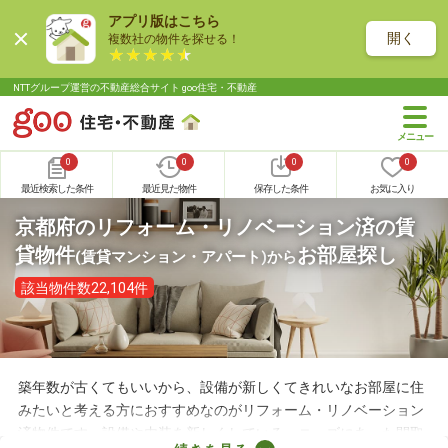
アプリ版はこちら
開く
複数社の物件を探せる！
NTTグループ運営の不動産総合サイト goo住宅・不動産
0
0
0
0
最近検索した条件
最近見た物件
保存した条件
お気に入り
京都府のリフォーム・リノベーション済の賃
貸物件
お部屋探し
(賃貸マンション・アパート)
から
該当物件数22,104件
築年数が古くてもいいから、設備が新しくてきれいなお部屋に住
みたいと考える方におすすめなのがリフォーム・リノベーション
済物件です。設備や内装を新しくしている・ニーズにあった間取