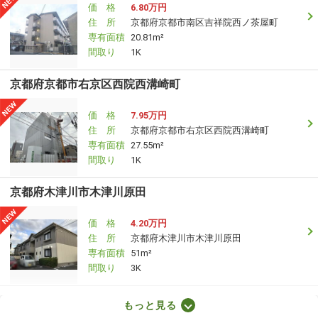
価 格
6.80万円
住 所
京都府京都市南区吉祥院西ノ茶屋町
専有面積
20.81m²
間取り
1K
京都府京都市右京区西院西溝崎町
価 格
7.95万円
住 所
京都府京都市右京区西院西溝崎町
専有面積
27.55m²
間取り
1K
京都府木津川市木津川原田
価 格
4.20万円
住 所
京都府木津川市木津川原田
専有面積
51m²
間取り
3K
京都府京都市南区東九条西山町
もっと見る