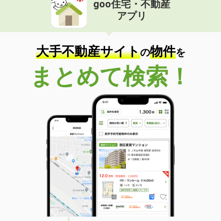
goo住宅・不動産
価 格
5.50万円
アプリ
住 所
京都府京都市右京区西院東淳和院町
専有面積
22.88m²
間取り
1K
大手不動産サイト
物件
の
を
京都府京都市右京区嵯峨天龍寺北造路町
まとめて検索！
価 格
17.50万円
住 所
京都府京都市右京区嵯峨天龍寺北造路
町
専有面積
70.2m²
間取り
3LDK
京都府京都市右京区太秦開日町
価 格
8.40万円
住 所
京都府京都市右京区太秦開日町
専有面積
64.8m²
間取り
2LDK