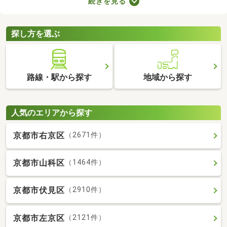
続きを見る
りに変えているなど、住みやすさが格段にアップしていることが
魅力。ここで紹介するリフォーム・リノベーション済物件を見比
べて、気になるお部屋を見つけましょう。
探し方を選ぶ
路線・駅から探す
地域から探す
人気のエリアから探す
京都市右京区
（2671件）
京都市山科区
（1464件）
京都市伏見区
（2910件）
京都市左京区
（2121件）