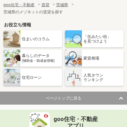
住 所
茨城県古河市三杉町２
goo住宅・不動産
賃貸
茨城県
専有面積
30.03m²
茨城県のメゾネットの賃貸を探す
間取り
ワンルーム
お役立ち情報
茨城県古河市東２
「住みたい街」
価 格
7.50万円
住まいのコラム
を見つけよう
住 所
茨城県古河市東２
専有面積
40.27m²
暮らしのデータ
間取り
1LDK
家賃相場
(補助金・助成金情報)
茨城県古河市大堤
人気タウン
住宅ローン
ランキング
価 格
5.80万円
住 所
茨城県古河市大堤
専有面積
45.06m²
ページトップに戻る
間取り
1LDK
茨城県土浦市真鍋５
goo住宅・不動産
価 格
4.70万円
アプリ