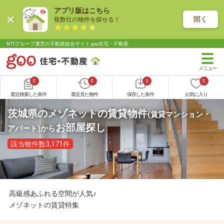
アプリ版はこちら
開く
複数社の物件を探せる！
NTTグループ運営の不動産総合サイト goo住宅・不動産
0
0
0
0
最近検索した条件
最近見た物件
保存した条件
お気に入り
茨城県のメゾネットの賃貸物件
(賃貸マンション・
お部屋探し
アパート)
から
該当物件数3,171件
高級感あふれる空間が人気♪
メゾネットの賃貸特集