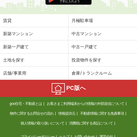
住 所
茨城県鹿嶋市大字宮中
専有面積
31.05m²
間取り
1K
賃貸
月極駐車場
茨城県取手市白山２
新築マンション
中古マンション
価 格
5.60万円
新築一戸建て
中古一戸建て
住 所
茨城県取手市白山２
専有面積
23.18m²
土地を探す
投資物件を探す
間取り
1K
店舗/事業用
倉庫/トランクルーム
茨城県つくば市高野
PC版へ
価 格
5.40万円
住 所
茨城県つくば市高野
goo住宅・不動産とは
お客さまご利用端末からの情報の外部送信について
専有面積
46.94m²
間取り
1LDK
物件に関するお問合せの流れ
情報提供元
不動産情報に関する免責事項
個人情報の取り扱いについて
消費税に関する表記について
茨城県結城市大字結城
プライバシーポリシー
ヘルプ
お問い合わせ
運営会社