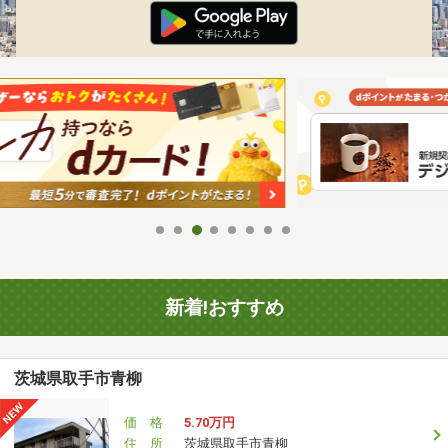
新着!おすすめ
茨城県取手市青柳
価 格
5.70万円
住 所
茨城県取手市青柳