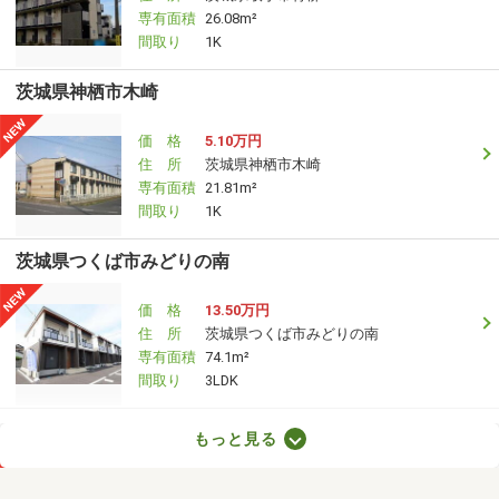
専有面積
26.08m²
間取り
1K
茨城県神栖市木崎
価 格
5.10万円
住 所
茨城県神栖市木崎
専有面積
21.81m²
間取り
1K
茨城県つくば市みどりの南
価 格
13.50万円
住 所
茨城県つくば市みどりの南
専有面積
74.1m²
間取り
3LDK
茨城県古河市三杉町２
もっと見る
価 格
5.40万円