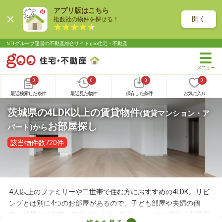
アプリ版はこちら
開く
複数社の物件を探せる！
NTTグループ運営の不動産総合サイト goo住宅・不動産
0
0
0
0
最近検索した条件
最近見た物件
保存した条件
お気に入り
茨城県の4LDK以上の賃貸物件
(賃貸マンション・ア
お部屋探し
パート)
から
該当物件数720件
4人以上のファミリーや二世帯で住む方におすすめの4LDK。リビ
ングとは別に4つのお部屋があるので、子ども部屋や夫婦の個
室、世帯別の個室を確保できます。物件によってお部屋の配置場