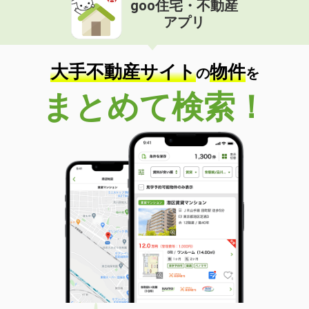
goo住宅・不動産
価 格
6万円
アプリ
住 所
茨城県つくば市小野川
専有面積
29.44m²
間取り
ワンルーム
大手不動産サイト
物件
の
を
茨城県坂東市辺田
まとめて検索！
価 格
6.30万円
住 所
茨城県坂東市辺田
専有面積
53m²
間取り
1LDK
茨城県つくばみらい市杉下
価 格
4.90万円
住 所
茨城県つくばみらい市杉下
専有面積
58.53m²
間取り
2LDK
茨城県古河市本町３