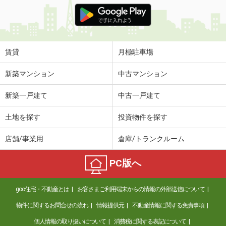
価 格
5.20万円
住 所
茨城県古河市本町３
専有面積
31.13m²
間取り
ワンルーム
賃貸
月極駐車場
茨城県水戸市千波町
新築マンション
中古マンション
価 格
6.20万円
新築一戸建て
中古一戸建て
住 所
茨城県水戸市千波町
専有面積
44.05m²
土地を探す
投資物件を探す
間取り
1LDK
店舗/事業用
倉庫/トランクルーム
茨城県鹿嶋市大字宮中
PC版へ
価 格
5.25万円
住 所
茨城県鹿嶋市大字宮中
goo住宅・不動産とは
お客さまご利用端末からの情報の外部送信について
専有面積
50.03m²
間取り
1LDK
物件に関するお問合せの流れ
情報提供元
不動産情報に関する免責事項
個人情報の取り扱いについて
消費税に関する表記について
茨城県古河市本町３