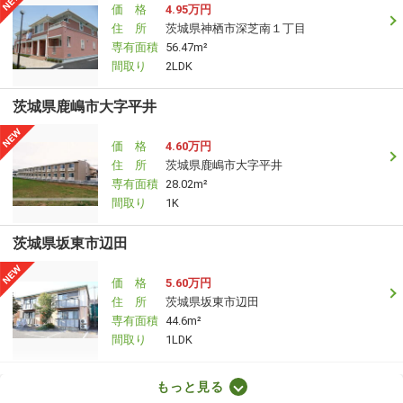
価 格
4.95万円
住 所
茨城県神栖市深芝南１丁目
専有面積
56.47m²
間取り
2LDK
茨城県鹿嶋市大字平井
価 格
4.60万円
住 所
茨城県鹿嶋市大字平井
専有面積
28.02m²
間取り
1K
茨城県坂東市辺田
価 格
5.60万円
住 所
茨城県坂東市辺田
専有面積
44.6m²
間取り
1LDK
茨城県神栖市知手
もっと見る