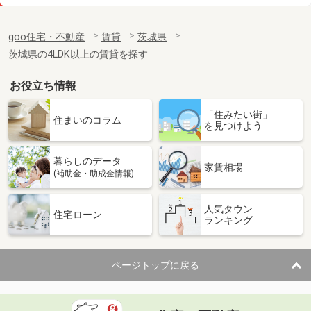
価 格
5.20万円
住 所
茨城県神栖市知手
goo住宅・不動産
賃貸
茨城県
専有面積
28.02m²
茨城県の4LDK以上の賃貸を探す
間取り
1K
お役立ち情報
茨城県つくば市花畑３丁目
「住みたい街」
価 格
6.80万円
住まいのコラム
を見つけよう
住 所
茨城県つくば市花畑３丁目
専有面積
20.37m²
暮らしのデータ
間取り
1K
家賃相場
(補助金・助成金情報)
茨城県東茨城郡大洗町桜道
人気タウン
住宅ローン
ランキング
価 格
7.20万円
住 所
茨城県東茨城郡大洗町桜道
専有面積
59.55m²
ページトップに戻る
間取り
2LDK
茨城県つくば市小野川