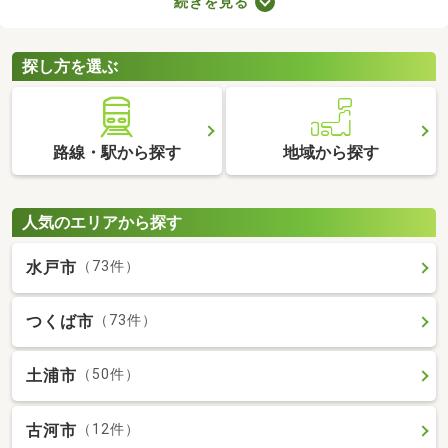
続きを見る
には高級感のある内装に整えられた物件もあるので、グレードの
高いお部屋に住みたい方におすすめですよ。特徴の異なる分譲賃
貸物件のなかから、気になるお部屋を見つけてくださいね。
探し方を選ぶ
路線・駅から探す
地域から探す
人気のエリアから探す
水戸市
（73件）
つくば市
（73件）
土浦市
（50件）
古河市
（12件）