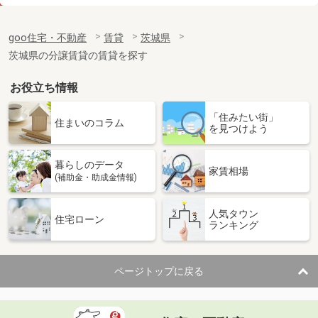
価 格
5.40万円
住 所
茨城県古河市三杉町２
goo住宅・不動産
賃貸
茨城県
専有面積
30.03m²
茨城県の分譲賃貸の賃貸を探す
間取り
ワンルーム
お役立ち情報
茨城県古河市東２
「住みたい街」
価 格
7.50万円
住まいのコラム
を見つけよう
住 所
茨城県古河市東２
専有面積
40.27m²
暮らしのデータ
間取り
1LDK
家賃相場
(補助金・助成金情報)
茨城県古河市大堤
人気タウン
住宅ローン
ランキング
価 格
5.80万円
住 所
茨城県古河市大堤
専有面積
45.06m²
ページトップに戻る
間取り
1LDK
茨城県土浦市真鍋５