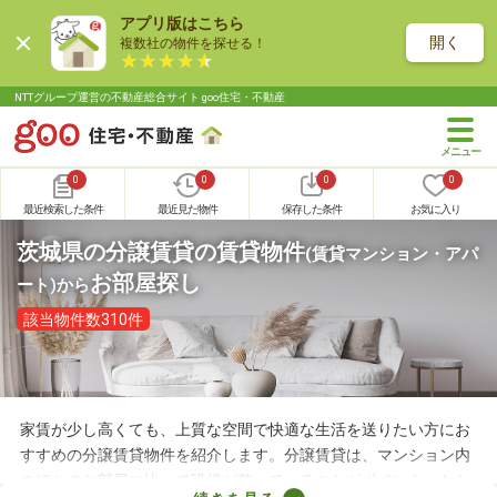
アプリ版はこちら
開く
複数社の物件を探せる！
NTTグループ運営の不動産総合サイト goo住宅・不動産
0
0
0
0
最近検索した条件
最近見た物件
保存した条件
お気に入り
茨城県の分譲賃貸の賃貸物件
(賃貸マンション・アパ
お部屋探し
ート)
から
該当物件数310件
家賃が少し高くても、上質な空間で快適な生活を送りたい方にお
すすめの分譲賃貸物件を紹介します。分譲賃貸は、マンション内
のほかのお部屋に比べて設備が整っていることがポイント。なか