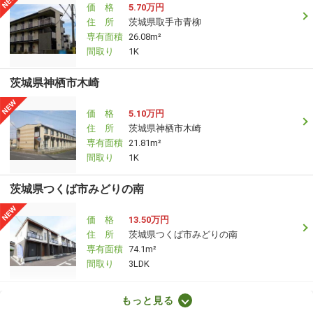
価 格
5.70万円
住 所
茨城県取手市青柳
専有面積
26.08m²
間取り
1K
茨城県神栖市木崎
価 格
5.10万円
住 所
茨城県神栖市木崎
専有面積
21.81m²
間取り
1K
茨城県つくば市みどりの南
価 格
13.50万円
住 所
茨城県つくば市みどりの南
専有面積
74.1m²
間取り
3LDK
茨城県古河市三杉町２
もっと見る