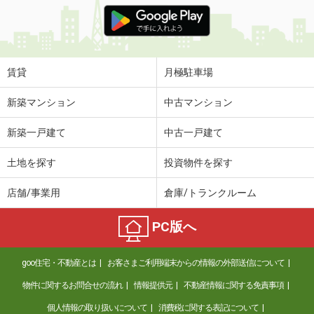
価 格
4.70万円
住 所
茨城県鹿嶋市大字宮中
専有面積
31.05m²
間取り
1K
賃貸
月極駐車場
茨城県取手市白山２
新築マンション
中古マンション
価 格
5.60万円
新築一戸建て
中古一戸建て
住 所
茨城県取手市白山２
専有面積
23.18m²
土地を探す
投資物件を探す
間取り
1K
店舗/事業用
倉庫/トランクルーム
茨城県つくば市高野
PC版へ
価 格
5.40万円
住 所
茨城県つくば市高野
goo住宅・不動産とは
お客さまご利用端末からの情報の外部送信について
専有面積
46.94m²
間取り
1LDK
物件に関するお問合せの流れ
情報提供元
不動産情報に関する免責事項
個人情報の取り扱いについて
消費税に関する表記について
茨城県結城市大字結城