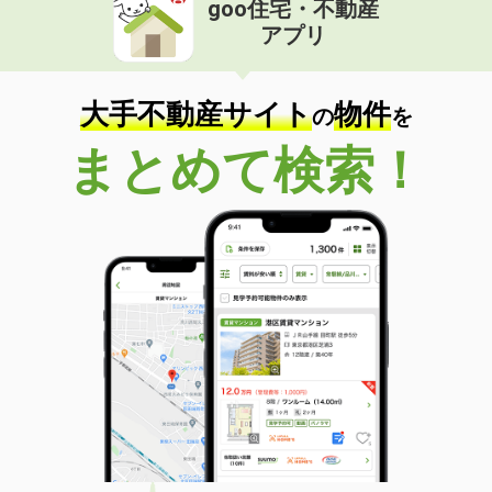
goo住宅・不動産
価 格
4.70万円
アプリ
住 所
茨城県土浦市真鍋５
専有面積
48.84m²
間取り
3DK
大手不動産サイト
物件
の
を
茨城県つくば市松代５
まとめて検索！
価 格
11.80万円
住 所
茨城県つくば市松代５
専有面積
56.64m²
間取り
2LDK
茨城県古河市茶屋新田
価 格
5.60万円
住 所
茨城県古河市茶屋新田
専有面積
47.99m²
間取り
1LDK
茨城県鹿嶋市大字宮中