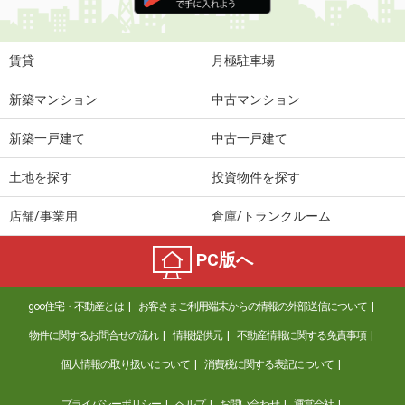
住 所
茨城県鹿嶋市大字宮中
専有面積
31.05m²
間取り
1K
賃貸
月極駐車場
茨城県取手市白山２
新築マンション
中古マンション
価 格
5.60万円
新築一戸建て
中古一戸建て
住 所
茨城県取手市白山２
専有面積
23.18m²
土地を探す
投資物件を探す
間取り
1K
店舗/事業用
倉庫/トランクルーム
茨城県つくば市高野
PC版へ
価 格
5.40万円
住 所
茨城県つくば市高野
goo住宅・不動産とは
お客さまご利用端末からの情報の外部送信について
専有面積
46.94m²
間取り
1LDK
物件に関するお問合せの流れ
情報提供元
不動産情報に関する免責事項
個人情報の取り扱いについて
消費税に関する表記について
茨城県結城市大字結城
プライバシーポリシー
ヘルプ
お問い合わせ
運営会社