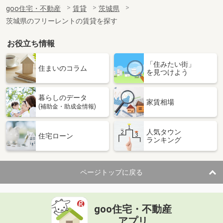
住 所
茨城県古河市三杉町２
goo住宅・不動産
賃貸
茨城県
専有面積
30.03m²
茨城県のフリーレントの賃貸を探す
間取り
ワンルーム
お役立ち情報
茨城県古河市東２
「住みたい街」
価 格
7.50万円
住まいのコラム
を見つけよう
住 所
茨城県古河市東２
専有面積
40.27m²
暮らしのデータ
間取り
1LDK
家賃相場
(補助金・助成金情報)
茨城県古河市大堤
人気タウン
住宅ローン
ランキング
価 格
5.80万円
住 所
茨城県古河市大堤
専有面積
45.06m²
ページトップに戻る
間取り
1LDK
茨城県土浦市真鍋５
goo住宅・不動産
価 格
4.70万円
アプリ