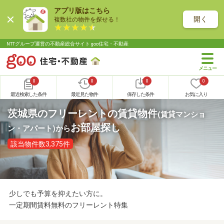
アプリ版はこちら
開く
複数社の物件を探せる！
NTTグループ運営の不動産総合サイト goo住宅・不動産
0
0
0
0
最近検索した条件
最近見た物件
保存した条件
お気に入り
茨城県のフリーレントの賃貸物件
(賃貸マンショ
お部屋探し
ン・アパート)
から
該当物件数3,375件
少しでも予算を抑えたい方に。
一定期間賃料無料のフリーレント特集