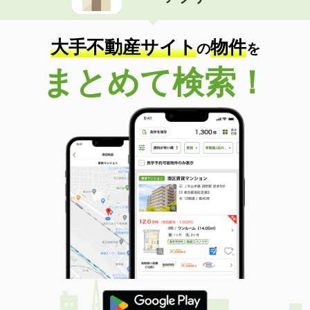
住 所
茨城県土浦市真鍋５
専有面積
48.84m²
間取り
3DK
大手不動産サイト
物件
の
を
茨城県つくば市松代５
まとめて検索！
価 格
11.80万円
住 所
茨城県つくば市松代５
専有面積
56.64m²
間取り
2LDK
茨城県古河市茶屋新田
価 格
5.60万円
住 所
茨城県古河市茶屋新田
専有面積
47.99m²
間取り
1LDK
茨城県鹿嶋市大字宮中
価 格
4.70万円