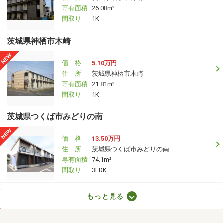
専有面積
26.08m²
間取り
1K
茨城県神栖市木崎
価 格
5.10万円
住 所
茨城県神栖市木崎
専有面積
21.81m²
間取り
1K
茨城県つくば市みどりの南
価 格
13.50万円
住 所
茨城県つくば市みどりの南
専有面積
74.1m²
間取り
3LDK
茨城県古河市三杉町２
もっと見る
価 格
5.40万円