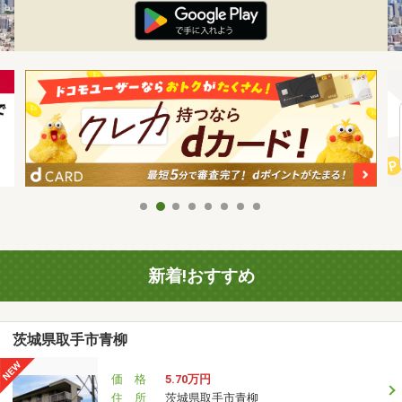
新着!おすすめ
茨城県取手市青柳
価 格
5.70万円
住 所
茨城県取手市青柳