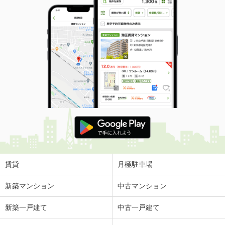
物件種別
貸店舗（建物一部）
使用面積
47.57m²
茨城県水戸市大町３丁目
価 格
1.32万円
住 所
茨城県水戸市大町３丁目
物件種別
貸駐車場
使用面積
-
茨城県古河市水海
価 格
16.50万円
住 所
茨城県古河市水海
物件種別
貸倉庫
賃貸
月極駐車場
使用面積
217.5m²
新築マンション
中古マンション
茨城県鹿嶋市城山４丁目
新築一戸建て
中古一戸建て
価 格
9.90万円