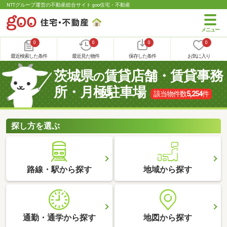
NTTグループ運営の不動産総合サイト goo住宅・不動産
0
0
0
0
最近検索した条件
最近見た物件
保存した条件
お気に入り
茨城県
賃貸店舗・賃貸事務
の
所・月極駐車場
該当物件数
5,254
件
探し方を選ぶ
路線・駅から探す
地域から探す
通勤・通学から探す
地図から探す