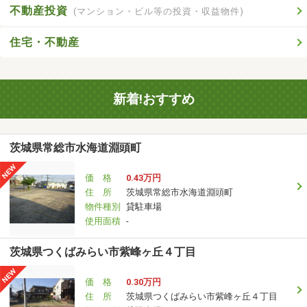
不動産投資
(マンション・ビル等の投資・収益物件)
住宅・不動産
新着!おすすめ
茨城県常総市水海道淵頭町
価 格
0.43万円
住 所
茨城県常総市水海道淵頭町
物件種別
貸駐車場
使用面積
-
茨城県つくばみらい市紫峰ヶ丘４丁目
価 格
0.30万円
住 所
茨城県つくばみらい市紫峰ヶ丘４丁目