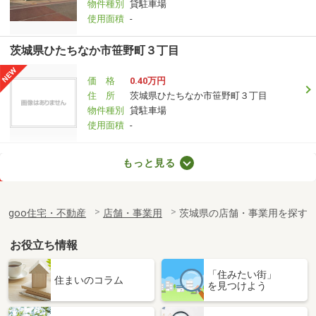
物件種別
貸駐車場
使用面積
-
茨城県ひたちなか市笹野町３丁目
価 格
0.40万円
住 所
茨城県ひたちなか市笹野町３丁目
物件種別
貸駐車場
使用面積
-
茨城県ひたちなか市東石川３丁目
もっと見る
価 格
0.44万円
住 所
茨城県ひたちなか市東石川３丁目
goo住宅・不動産
店舗・事業用
茨城県の店舗・事業用を探す
物件種別
貸駐車場
使用面積
-
お役立ち情報
茨城県鹿嶋市城山４丁目
「住みたい街」
住まいのコラム
を見つけよう
価 格
4.95万円
住 所
茨城県鹿嶋市城山４丁目