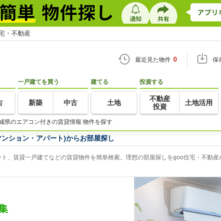
住宅・不動産
0
最近見た物件
保
一戸建てを買う
建てる
投資する
不動産
古
新築
中古
土地
土地活用
投資
城県のエアコン付きの賃貸情報 物件を探す
マンション・アパート)からお部屋探し
ト、賃貸一戸建てなどの賃貸物件を簡単検索。理想の部屋探しをgoo住宅・不動産
集