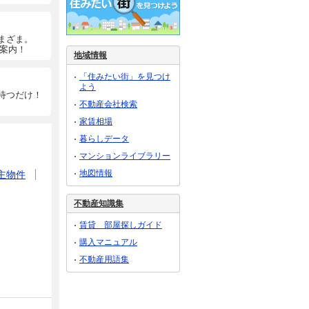
まざま。
ご案内！
地域情報
「住みたい街」を見つけ
よう
待つだけ！
不動産会社検索
家賃相場
暮らしデータ
マンションライブラリー
地図情報
主物件
不動産知識集
賃貸 部屋探しガイド
購入マニュアル
不動産用語集