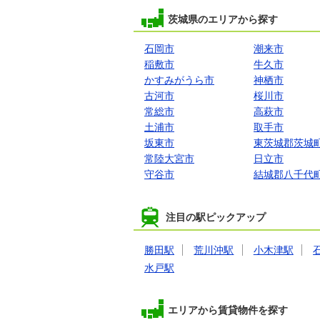
茨城県のエリアから探す
石岡市
潮来市
稲敷市
牛久市
かすみがうら市
神栖市
古河市
桜川市
常総市
高萩市
土浦市
取手市
坂東市
東茨城郡茨城
常陸大宮市
日立市
守谷市
結城郡八千代
注目の駅ピックアップ
勝田駅
荒川沖駅
小木津駅
水戸駅
エリアから賃貸物件を探す