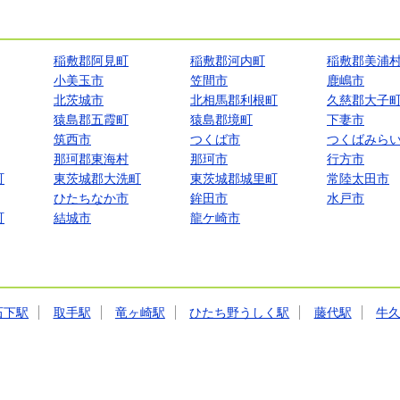
稲敷郡阿見町
稲敷郡河内町
稲敷郡美浦
小美玉市
笠間市
鹿嶋市
北茨城市
北相馬郡利根町
久慈郡大子
猿島郡五霞町
猿島郡境町
下妻市
筑西市
つくば市
つくばみら
那珂郡東海村
那珂市
行方市
町
東茨城郡大洗町
東茨城郡城里町
常陸太田市
ひたちなか市
鉾田市
水戸市
町
結城市
龍ケ崎市
石下駅
取手駅
竜ヶ崎駅
ひたち野うしく駅
藤代駅
牛