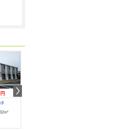
万円
6.80万円
7.20万円
知手
茨城県つくば市花畑３丁目
茨城県東茨城郡大洗町
.02m²
専有面積
20.37m²
専有面積
59.55m²
間取り
1K
間取り
2LDK