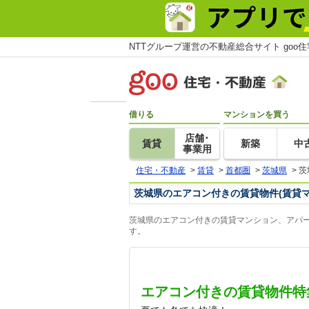
NTTグループ運営の不動産総合サイト goo
借りる
マンションを買う
店舗･
賃貸
新築
中
事業用
住宅・不動産
>
賃貸
>
首都圏
>
茨城県
>
茨
茨城県のエアコン付きの賃貸物件(賃貸
茨城県のエアコン付きの賃貸マンション、アパー
す。
エアコン付きの賃貸物件特