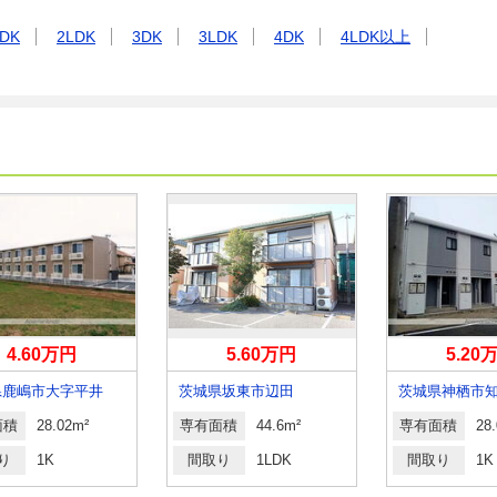
DK
2LDK
3DK
3LDK
4DK
4LDK以上
4.60万円
5.60万円
5.20
県鹿嶋市大字平井
茨城県坂東市辺田
茨城県神栖市
面積
28.02m²
専有面積
44.6m²
専有面積
28
り
1K
間取り
1LDK
間取り
1K