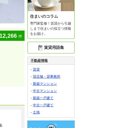
住まいのコラム
専門家監修！賃貸から引越
しまで住まいの役立つ情報
をお届け。
12,266
件
賃貸用語集
不動産情報
賃貸
貸店舗・貸事務所
新築マンション
中古マンション
新築一戸建て
中古一戸建て
土地
集