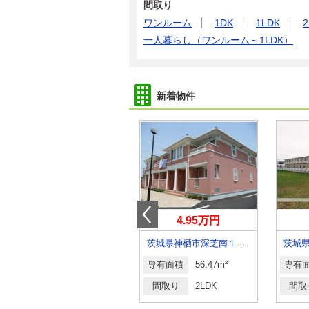
間取り
ワンルーム
1DK
1LDK
2
一人暮らし（ワンルーム～1LDK）
新着物件
5.40万円
4.95万円
茨城県取手市青柳
茨城県神栖市深芝南１丁目
茨城
専有面積
20.81m²
専有面積
56.47m²
専有
間取り
1K
間取り
2LDK
間取