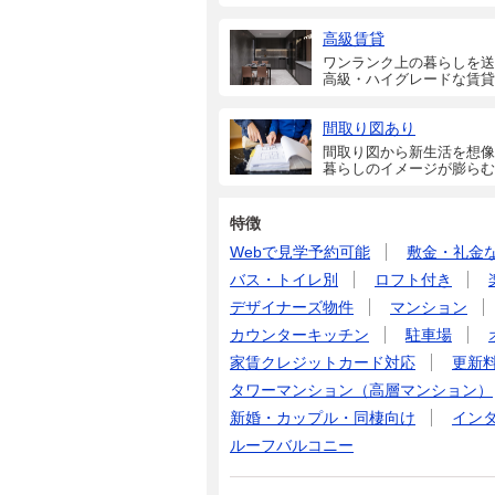
高級賃貸
ワンランク上の暮らしを送
高級・ハイグレードな賃貸
間取り図あり
間取り図から新生活を想像
暮らしのイメージが膨らむ
特徴
Webで見学予約可能
敷金・礼金
バス・トイレ別
ロフト付き
デザイナーズ物件
マンション
カウンターキッチン
駐車場
家賃クレジットカード対応
更新
タワーマンション（高層マンション）
新婚・カップル・同棲向け
イン
ルーフバルコニー