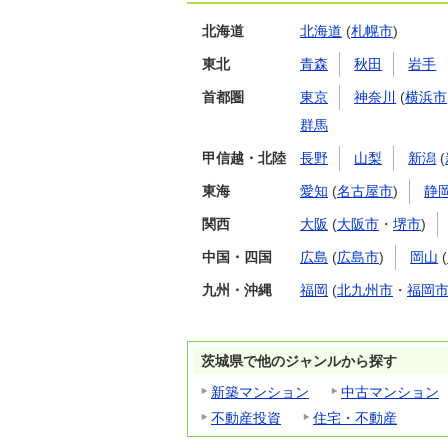
北海道
北海道
(
札幌市
)
東北
青森
秋田
岩手
首都圏
東京
神奈川
(
横浜市
群馬
甲信越・北陸
長野
山梨
新潟
(
東海
愛知
(
名古屋市
)
静
関西
大阪
(
大阪市
・
堺市
)
中国・四国
広島
(
広島市
)
岡山
(
九州・沖縄
福岡
(
北九州市
・
福岡
茨城県で他のジャンルから探す
新築マンション
中古マンション
不動産投資
住宅・不動産