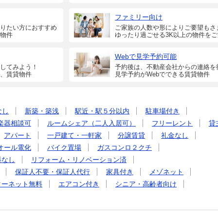
ファミリー向け
りたい方におすすめ
ご家族の人数や形によりご要望もさ
物件
ゆったり過ごせる3K以上の物件を
Webで見学予約可能
してみよう！
予約後は、不動産会社からの連絡を
、賃貸物件
見学予約がWebでできる賃貸物件
なし
新築・築浅
駅近・駅５分以内
駐車場付き
楽器相談可
ルームシェア（二人入居可）
フリーレント
貸
アパート
一戸建て・一軒家
分譲賃貸
礼金なし
オール電化
バイク置場
ガスコンロ２クチ
料なし
リフォーム・リノベーション済
保証人不要・保証人代行
家具付き
メゾネット
ターネット無料
エアコン付き
シニア・高齢者向け