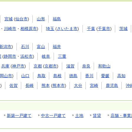
宮城
(
仙台市
)
山形
福島
・
川崎市
・
相模原市
)
埼玉
(
さいたま市
)
千葉
(
千葉市
)
茨城
新潟市
)
石川
富山
福井
岡
(
静岡市
・
浜松市
)
岐阜
三重
兵庫
(
神戸市
)
京都
(
京都市
)
滋賀
奈良
和歌山
岡山市
)
山口
鳥取
島根
徳島
香川
愛媛
高知
市
)
佐賀
長崎
熊本
(
熊本市
)
大分
宮崎
鹿児島
沖
新築一戸建て
中古一戸建て
土地
賃貸
店舗・事業