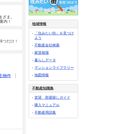
まざま。
ご案内！
地域情報
「住みたい街」を見つけ
よう
待つだけ！
不動産会社検索
家賃相場
暮らしデータ
マンションライブラリー
地図情報
主物件
不動産知識集
賃貸 部屋探しガイド
購入マニュアル
不動産用語集