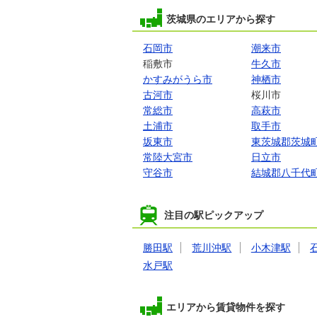
茨城県のエリアから探す
石岡市
潮来市
稲敷市
牛久市
かすみがうら市
神栖市
古河市
桜川市
常総市
高萩市
土浦市
取手市
坂東市
東茨城郡茨城
常陸大宮市
日立市
守谷市
結城郡八千代
注目の駅ピックアップ
勝田駅
荒川沖駅
小木津駅
水戸駅
エリアから賃貸物件を探す