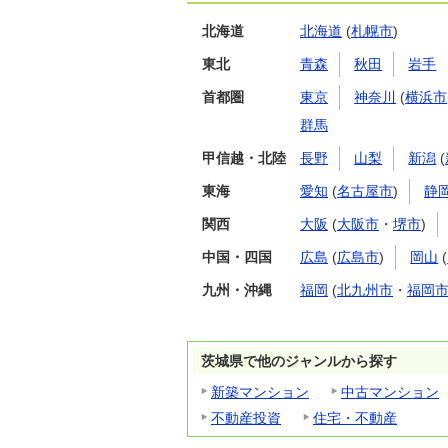
北海道
北海道
(
札幌市
)
東北
青森
秋田
岩手
首都圏
東京
神奈川
(
横浜市
群馬
甲信越・北陸
長野
山梨
新潟
(
東海
愛知
(
名古屋市
)
静
関西
大阪
(
大阪市
・
堺市
)
中国・四国
広島
(
広島市
)
岡山
(
九州・沖縄
福岡
(
北九州市
・
福岡
茨城県で他のジャンルから探す
新築マンション
中古マンション
不動産投資
住宅・不動産