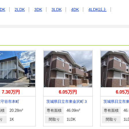
DK
2LDK
3DK
3LDK
4DK
4LDK以上
7.30万円
6.05万円
6.05
県守谷市本町
茨城県日立市東金沢町３
茨城県日立市
面積
20.28m²
専有面積
46.09m²
専有面積
46
り
1K
間取り
1LDK
間取り
1L