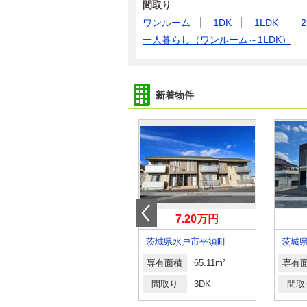
間取り
ワンルーム
1DK
1LDK
2
一人暮らし（ワンルーム～1LDK）
新着物件
5.10万円
7.20万円
茨城県つくば市稲荷前
茨城県水戸市平須町
茨城
専有面積
40.92m²
専有面積
65.11m²
専有
間取り
1LDK
間取り
3DK
間取