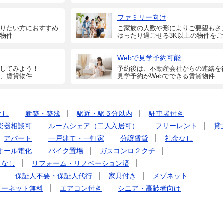
ファミリー向け
りたい方におすすめ
ご家族の人数や形によりご要望もさ
物件
ゆったり過ごせる3K以上の物件を
Webで見学予約可能
してみよう！
予約後は、不動産会社からの連絡を
、賃貸物件
見学予約がWebでできる賃貸物件
なし
新築・築浅
駅近・駅５分以内
駐車場付き
楽器相談可
ルームシェア（二人入居可）
フリーレント
貸
アパート
一戸建て・一軒家
分譲賃貸
礼金なし
オール電化
バイク置場
ガスコンロ２クチ
料なし
リフォーム・リノベーション済
保証人不要・保証人代行
家具付き
メゾネット
ターネット無料
エアコン付き
シニア・高齢者向け