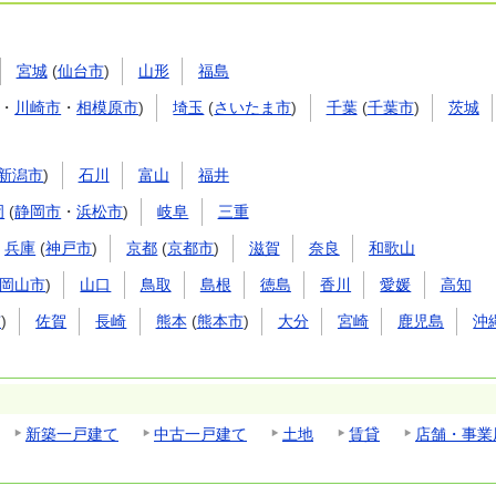
宮城
(
仙台市
)
山形
福島
・
川崎市
・
相模原市
)
埼玉
(
さいたま市
)
千葉
(
千葉市
)
茨城
新潟市
)
石川
富山
福井
岡
(
静岡市
・
浜松市
)
岐阜
三重
兵庫
(
神戸市
)
京都
(
京都市
)
滋賀
奈良
和歌山
岡山市
)
山口
鳥取
島根
徳島
香川
愛媛
高知
市
)
佐賀
長崎
熊本
(
熊本市
)
大分
宮崎
鹿児島
沖
新築一戸建て
中古一戸建て
土地
賃貸
店舗・事業