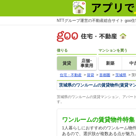
NTTグループ運営の不動産総合サイト goo
借りる
マンションを買う
店舗･
賃貸
新築
中
事業用
住宅・不動産
>
賃貸
>
首都圏
>
茨城県
>
茨
茨城県のワンルームの賃貸物件(賃貸マ
茨城県のワンルームの賃貸マンション、アパート
す。
ワンルームの賃貸物件特集
1人暮らしにおすすめのワンルーム物
あるので、選択肢が複数ある点が魅力