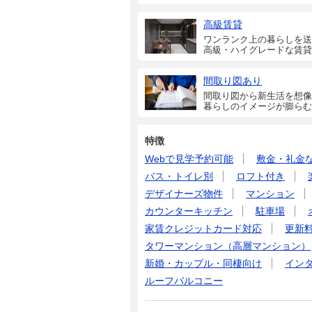
高級賃貸
ワンランク上の暮らしを送
高級・ハイグレードな賃貸
間取り図あり
間取り図から新生活を想像
暮らしのイメージが膨らむ
特徴
Webで見学予約可能
敷金・礼金
バス・トイレ別
ロフト付き
デザイナーズ物件
マンション
カウンターキッチン
駐車場
家賃クレジットカード対応
更新
タワーマンション（高層マンション）
新婚・カップル・同棲向け
イン
ルーフバルコニー