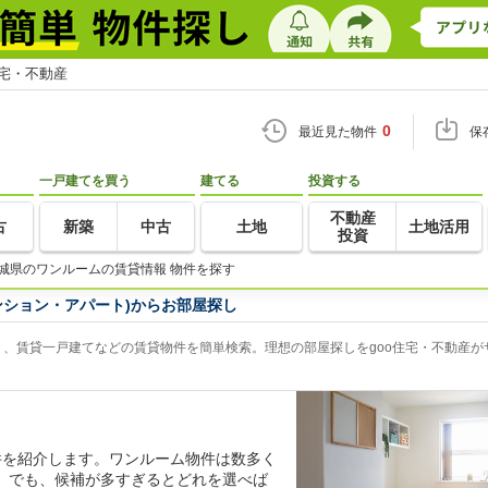
住宅・不動産
0
最近見た物件
保
一戸建てを買う
建てる
投資する
不動産
古
新築
中古
土地
土地活用
投資
城県のワンルームの賃貸情報 物件を探す
ンション・アパート)からお部屋探し
、賃貸一戸建てなどの賃貸物件を簡単検索。理想の部屋探しをgoo住宅・不動産が
件を紹介します。ワンルーム物件は数多く
。でも、候補が多すぎるとどれを選べば