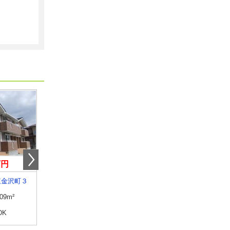
万円
5.55万円
5.80万円
東金沢町３
茨城県水戸市酒門町
茨城県水戸市自由が丘
.09m²
専有面積
50.14m²
専有面積
33.61m²
DK
間取り
1LDK
間取り
ワンルーム