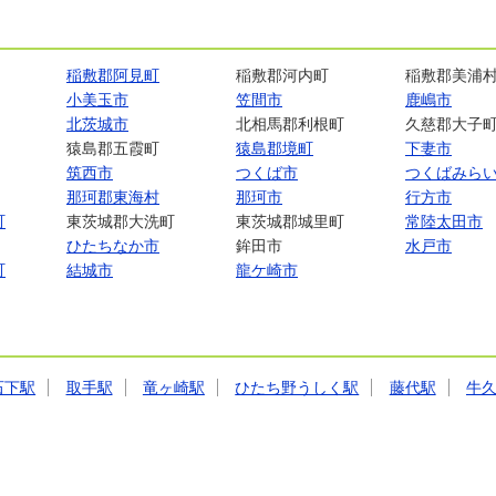
稲敷郡阿見町
稲敷郡河内町
稲敷郡美浦
小美玉市
笠間市
鹿嶋市
北茨城市
北相馬郡利根町
久慈郡大子
猿島郡五霞町
猿島郡境町
下妻市
筑西市
つくば市
つくばみら
那珂郡東海村
那珂市
行方市
町
東茨城郡大洗町
東茨城郡城里町
常陸太田市
ひたちなか市
鉾田市
水戸市
町
結城市
龍ケ崎市
石下駅
取手駅
竜ヶ崎駅
ひたち野うしく駅
藤代駅
牛