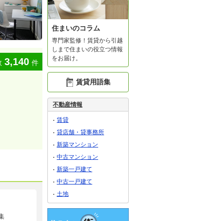
住まいのコラム
専門家監修！賃貸から引越
しまで住まいの役立つ情報
をお届け。
3,140
数
件
賃貸用語集
不動産情報
賃貸
貸店舗・貸事務所
新築マンション
中古マンション
新築一戸建て
中古一戸建て
土地
集