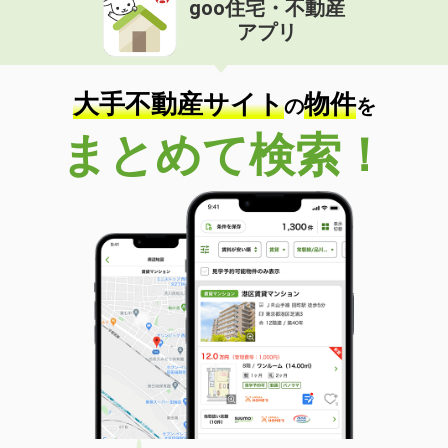
goo住宅・不動産
価 格
5.10万円
アプリ
住 所
茨城県土浦市永国
専有面積
28.02m²
間取り
1K
大手不動産サイト
物件
の
を
茨城県北茨城市中郷町下桜井
まとめて検索！
価 格
5.30万円
住 所
茨城県北茨城市中郷町下桜井
専有面積
45.77m²
間取り
1LDK
茨城県鹿嶋市大字宮中
価 格
4.80万円
住 所
茨城県鹿嶋市大字宮中
専有面積
28.02m²
間取り
1K
茨城県つくばみらい市紫峰ヶ丘１丁目