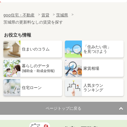
価 格
4.50万円
住 所
茨城県笠間市下郷
goo住宅・不動産
賃貸
茨城県
専有面積
26.49m²
茨城県の更新料なしの賃貸を探す
間取り
1K
お役立ち情報
茨城県東茨城郡茨城町大字長岡
「住みたい街」
価 格
6.10万円
住まいのコラム
を見つけよう
住 所
茨城県東茨城郡茨城町大字長岡
専有面積
57.63m²
暮らしのデータ
間取り
2LDK
家賃相場
(補助金・助成金情報)
茨城県神栖市知手中央１丁目
人気タウン
住宅ローン
ランキング
価 格
4.90万円
住 所
茨城県神栖市知手中央１丁目
専有面積
23.61m²
ページトップに戻る
間取り
1K
茨城県土浦市永国