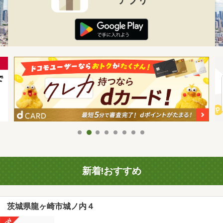
新着!おすすめ
茨城県龍ヶ崎市城ノ内４