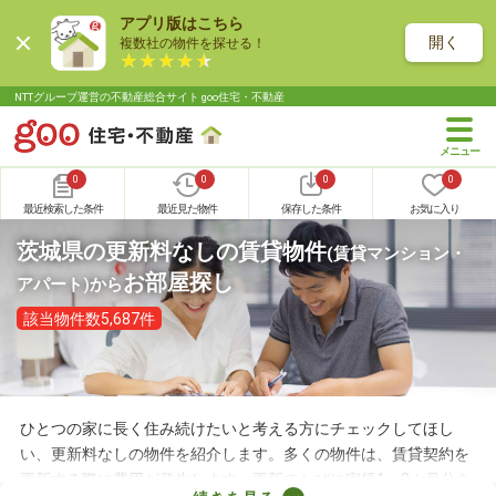
アプリ版はこちら
開く
複数社の物件を探せる！
NTTグループ運営の不動産総合サイト goo住宅・不動産
0
0
0
0
最近検索した条件
最近見た物件
保存した条件
お気に入り
茨城県の更新料なしの賃貸物件
(賃貸マンション・
お部屋探し
アパート)
から
該当物件数5,687件
ひとつの家に長く住み続けたいと考える方にチェックしてほし
い、更新料なしの物件を紹介します。多くの物件は、賃貸契約を
更新する際に費用が発生します。更新のたびに家賃1～2カ月分を