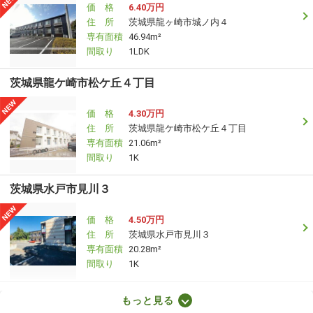
価 格
6.40万円
住 所
茨城県龍ヶ崎市城ノ内４
専有面積
46.94m²
間取り
1LDK
茨城県龍ケ崎市松ケ丘４丁目
価 格
4.30万円
住 所
茨城県龍ケ崎市松ケ丘４丁目
専有面積
21.06m²
間取り
1K
茨城県水戸市見川３
価 格
4.50万円
住 所
茨城県水戸市見川３
専有面積
20.28m²
間取り
1K
茨城県笠間市下郷
もっと見る