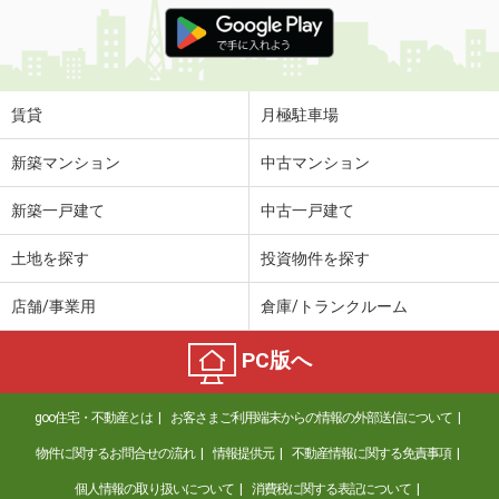
価 格
7万円
住 所
茨城県つくばみらい市紫峰ヶ丘１丁目
専有面積
49.5m²
間取り
1LDK
賃貸
月極駐車場
茨城県水戸市酒門町
新築マンション
中古マンション
価 格
6.10万円
新築一戸建て
中古一戸建て
住 所
茨城県水戸市酒門町
専有面積
44.18m²
土地を探す
投資物件を探す
間取り
1LDK
店舗/事業用
倉庫/トランクルーム
茨城県水戸市城東３
PC版へ
価 格
7.80万円
住 所
茨城県水戸市城東３
goo住宅・不動産とは
お客さまご利用端末からの情報の外部送信について
専有面積
50.14m²
間取り
1LDK
物件に関するお問合せの流れ
情報提供元
不動産情報に関する免責事項
個人情報の取り扱いについて
消費税に関する表記について
茨城県常総市水海道天満町