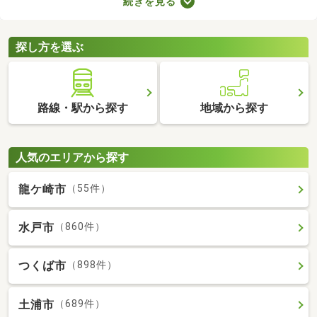
続きを見る
支払わなければならないので、支出が増える点がデメリットだと
いえるでしょう。更新料なしの物件なら支出を抑えられるため、
お気に入りのお部屋に長く住めますよ。
探し方を選ぶ
路線・駅から探す
地域から探す
人気のエリアから探す
龍ケ崎市
（55件）
水戸市
（860件）
つくば市
（898件）
土浦市
（689件）