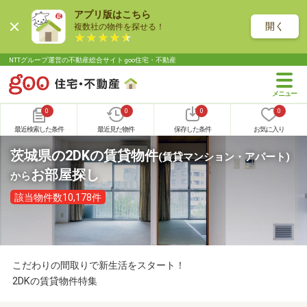
アプリ版はこちら
開く
複数社の物件を探せる！
NTTグループ運営の不動産総合サイト goo住宅・不動産
0
0
0
0
最近検索した条件
最近見た物件
保存した条件
お気に入り
茨城県の2DKの賃貸物件
(賃貸マンション・アパート)
お部屋探し
から
該当物件数10,178件
こだわりの間取りで新生活をスタート！
2DKの賃貸物件特集