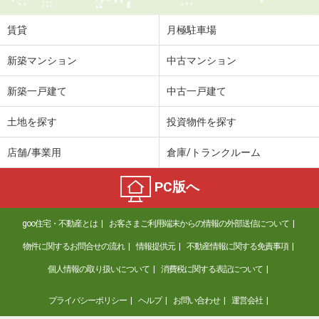
住 所
茨城県水戸市双葉台１
専有面積
53.6m²
賃貸
月極駐車場
間取り
2LDK
新築マンション
中古マンション
茨城県日立市大みか町６
新築一戸建て
中古一戸建て
価 格
6.80万円
住 所
茨城県日立市大みか町６
土地を探す
投資物件を探す
専有面積
40.07m²
間取り
1LDK
店舗/事業用
倉庫/トランクルーム
茨城県水戸市堀町
PC版へ
価 格
6.40万円
goo住宅・不動産とは
お客さまご利用端末からの情報の外部送信について
住 所
茨城県水戸市堀町
専有面積
59.95m²
物件に関するお問合せの流れ
情報提供元
不動産情報に関する免責事項
間取り
2LDK
個人情報の取り扱いについて
消費税に関する表記について
茨城県日立市森山町１
プライバシーポリシー
ヘルプ
お問い合わせ
運営会社