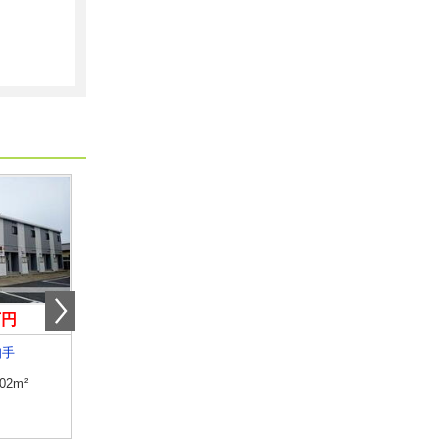
万円
6.80万円
7.20万円
知手
茨城県つくば市花畑３丁目
茨城県東茨城郡大洗町
.02m²
専有面積
20.37m²
専有面積
59.55m²
間取り
1K
間取り
2LDK