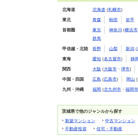
北海道
北海道
(
札幌市
)
東北
青森
秋田
岩手
首都圏
東京
神奈川
(
横浜市
群馬
甲信越・北陸
長野
山梨
新潟
(
東海
愛知
(
名古屋市
)
静
関西
大阪
(
大阪市
・
堺市
)
中国・四国
広島
(
広島市
)
岡山
(
九州・沖縄
福岡
(
北九州市
・
福岡
茨城県で他のジャンルから探す
新築マンション
中古マンション
不動産投資
住宅・不動産