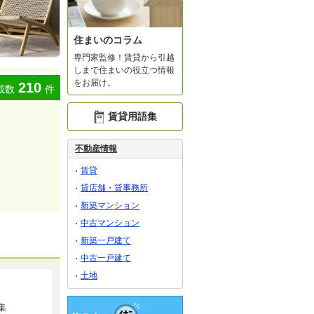
住まいのコラム
専門家監修！賃貸から引越
しまで住まいの役立つ情報
をお届け。
210
載数
件
賃貸用語集
不動産情報
賃貸
貸店舗・貸事務所
新築マンション
中古マンション
新築一戸建て
中古一戸建て
土地
集