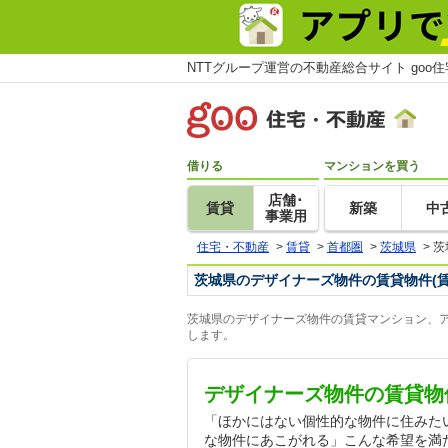
NTTグループ運営の不動産総合サイト goo
借りる
マンションを買う
店舗･
賃貸
新築
中
事業用
住宅・不動産
>
賃貸
>
首都圏
>
茨城県
>
茨
茨城県のデザイナーズ物件の賃貸物件(
茨城県のデザイナーズ物件の賃貸マンション、ア
します。
デザイナーズ物件の賃貸物
「ほかにはない個性的な物件に住みた
な物件にあこがれる」こんな希望を満