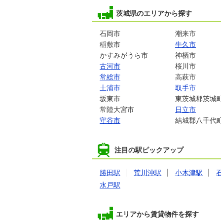
茨城県のエリアから探す
石岡市
潮来市
稲敷市
牛久市
かすみがうら市
神栖市
古河市
桜川市
常総市
高萩市
土浦市
取手市
坂東市
東茨城郡茨城
常陸大宮市
日立市
守谷市
結城郡八千代
注目の駅ピックアップ
勝田駅
荒川沖駅
小木津駅
水戸駅
エリアから賃貸物件を探す