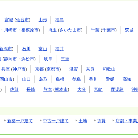
宮城
(
仙台市
)
山形
福島
・
川崎市
・
相模原市
)
埼玉
(
さいたま市
)
千葉
(
千葉市
)
茨城
新潟市
)
石川
富山
福井
岡
(
静岡市
・
浜松市
)
岐阜
三重
兵庫
(
神戸市
)
京都
(
京都市
)
滋賀
奈良
和歌山
岡山市
)
山口
鳥取
島根
徳島
香川
愛媛
高知
市
)
佐賀
長崎
熊本
(
熊本市
)
大分
宮崎
鹿児島
沖
新築一戸建て
中古一戸建て
土地
賃貸
店舗・事業