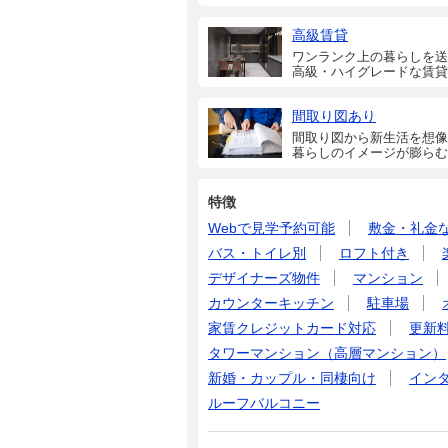
高級賃貸
ワンランク上の暮らしを送
高級・ハイグレードな賃貸
間取り図あり
間取り図から新生活を想像
暮らしのイメージが膨らむ
特徴
Webで見学予約可能
敷金・礼金
バス・トイレ別
ロフト付き
デザイナーズ物件
マンション
カウンターキッチン
駐車場
家賃クレジットカード対応
更新
タワーマンション（高層マンション）
新婚・カップル・同棲向け
イン
ルーフバルコニー