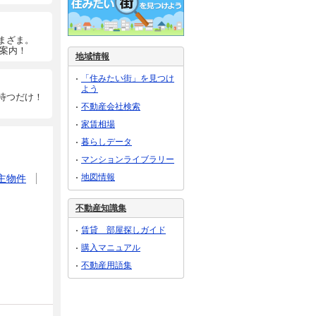
まざま。
ご案内！
地域情報
「住みたい街」を見つけ
よう
待つだけ！
不動産会社検索
家賃相場
暮らしデータ
マンションライブラリー
地図情報
主物件
不動産知識集
賃貸 部屋探しガイド
購入マニュアル
不動産用語集