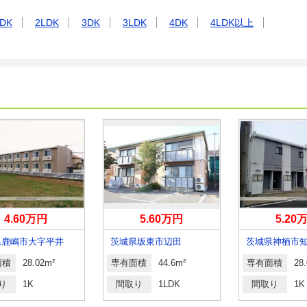
DK
2LDK
3DK
3LDK
4DK
4LDK以上
4.60万円
5.60万円
5.20
県鹿嶋市大字平井
茨城県坂東市辺田
茨城県神栖市
面積
28.02m²
専有面積
44.6m²
専有面積
28
り
1K
間取り
1LDK
間取り
1K