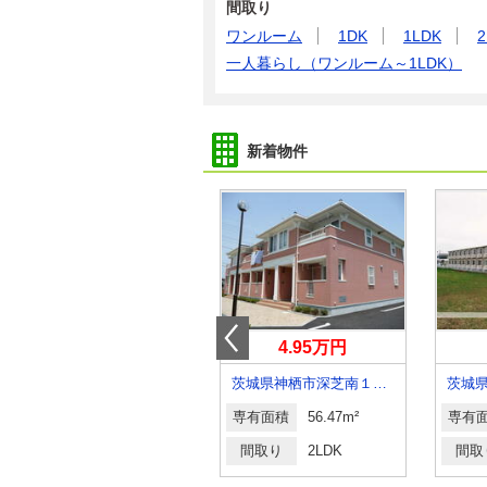
間取り
ワンルーム
1DK
1LDK
2
一人暮らし（ワンルーム～1LDK）
新着物件
5.40万円
4.95万円
茨城県取手市青柳
茨城県神栖市深芝南１丁目
茨城
専有面積
20.81m²
専有面積
56.47m²
専有
間取り
1K
間取り
2LDK
間取