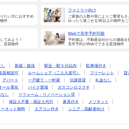
ファミリー向け
りたい方におすすめ
ご家族の人数や形によりご要望もさ
物件
ゆったり過ごせる3K以上の物件を
Webで見学予約可能
してみよう！
予約後は、不動産会社からの連絡を
、賃貸物件
見学予約がWebでできる賃貸物件
なし
新築・築浅
駅近・駅５分以内
駐車場付き
楽器相談可
ルームシェア（二人入居可）
フリーレント
貸
アパート
一戸建て・一軒家
分譲賃貸
礼金なし
オール電化
バイク置場
ガスコンロ２クチ
料なし
リフォーム・リノベーション済
保証人不要・保証人代行
家具付き
メゾネット
ターネット無料
エアコン付き
シニア・高齢者向け