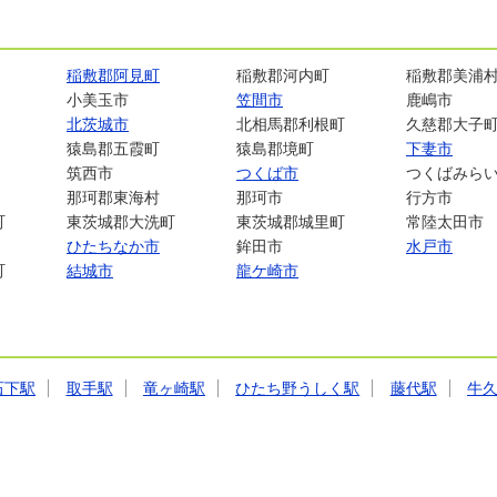
稲敷郡阿見町
稲敷郡河内町
稲敷郡美浦
小美玉市
笠間市
鹿嶋市
北茨城市
北相馬郡利根町
久慈郡大子
猿島郡五霞町
猿島郡境町
下妻市
筑西市
つくば市
つくばみら
那珂郡東海村
那珂市
行方市
町
東茨城郡大洗町
東茨城郡城里町
常陸太田市
ひたちなか市
鉾田市
水戸市
町
結城市
龍ケ崎市
石下駅
取手駅
竜ヶ崎駅
ひたち野うしく駅
藤代駅
牛