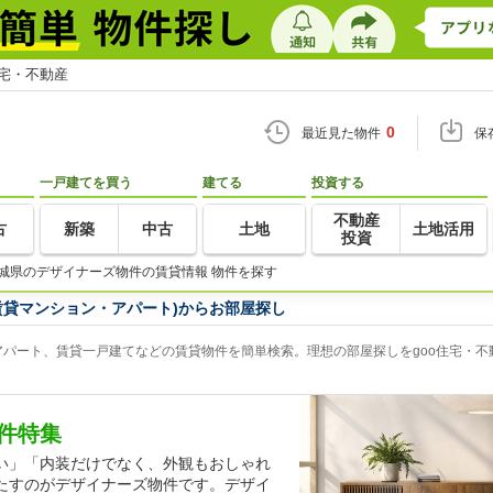
住宅・不動産
0
最近見た物件
保
一戸建てを買う
建てる
投資する
不動産
古
新築
中古
土地
土地活用
投資
城県のデザイナーズ物件の賃貸情報 物件を探す
賃貸マンション・アパート)からお部屋探し
パート、賃貸一戸建てなどの賃貸物件を簡単検索。理想の部屋探しをgoo住宅・不
件特集
い」「内装だけでなく、外観もおしゃれ
たすのがデザイナーズ物件です。デザイ