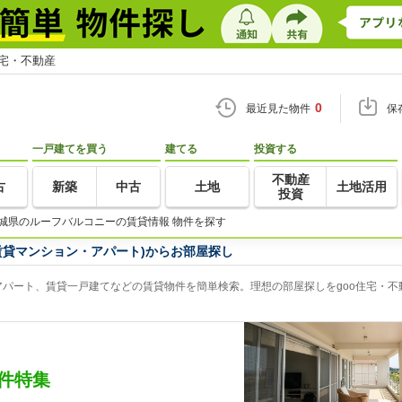
住宅・不動産
0
最近見た物件
保
一戸建てを買う
建てる
投資する
不動産
古
新築
中古
土地
土地活用
投資
城県のルーフバルコニーの賃貸情報 物件を探す
賃貸マンション・アパート)からお部屋探し
パート、賃貸一戸建てなどの賃貸物件を簡単検索。理想の部屋探しをgoo住宅・不
件特集