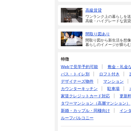
高級賃貸
ワンランク上の暮らしを送
高級・ハイグレードな賃貸
間取り図あり
間取り図から新生活を想像
暮らしのイメージが膨らむ
特徴
Webで見学予約可能
敷金・礼金
バス・トイレ別
ロフト付き
デザイナーズ物件
マンション
カウンターキッチン
駐車場
家賃クレジットカード対応
更新
タワーマンション（高層マンション）
新婚・カップル・同棲向け
イン
ルーフバルコニー