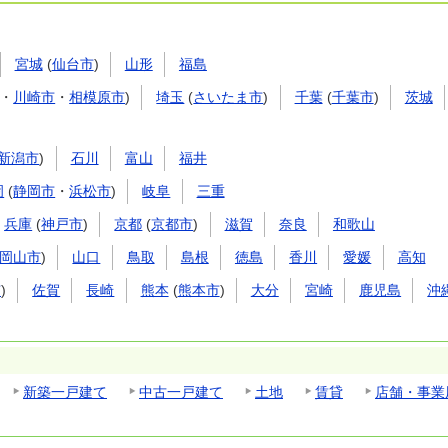
宮城
(
仙台市
)
山形
福島
・
川崎市
・
相模原市
)
埼玉
(
さいたま市
)
千葉
(
千葉市
)
茨城
新潟市
)
石川
富山
福井
岡
(
静岡市
・
浜松市
)
岐阜
三重
兵庫
(
神戸市
)
京都
(
京都市
)
滋賀
奈良
和歌山
岡山市
)
山口
鳥取
島根
徳島
香川
愛媛
高知
市
)
佐賀
長崎
熊本
(
熊本市
)
大分
宮崎
鹿児島
沖
新築一戸建て
中古一戸建て
土地
賃貸
店舗・事業