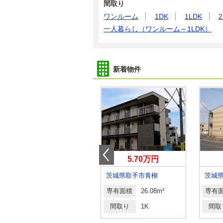
間取り
ワンルーム
1DK
1LDK
2
一人暮らし（ワンルーム～1LDK）
新着物件
4.80万円
5.70万円
茨城県稲敷郡阿見町大字若栗
茨城県取手市青柳
茨城
専有面積
23.61m²
専有面積
26.08m²
専有
間取り
1K
間取り
1K
間取