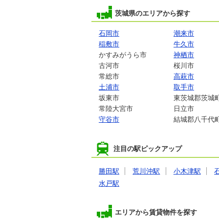
茨城県のエリアから探す
石岡市
潮来市
稲敷市
牛久市
かすみがうら市
神栖市
古河市
桜川市
常総市
高萩市
土浦市
取手市
坂東市
東茨城郡茨城
常陸大宮市
日立市
守谷市
結城郡八千代
注目の駅ピックアップ
勝田駅
荒川沖駅
小木津駅
水戸駅
エリアから賃貸物件を探す