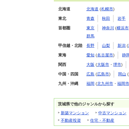
北海道
北海道
(
札幌市
)
東北
青森
秋田
岩手
首都圏
東京
神奈川
(
横浜市
群馬
甲信越・北陸
長野
山梨
新潟
(
東海
愛知
(
名古屋市
)
静
関西
大阪
(
大阪市
・
堺市
)
中国・四国
広島
(
広島市
)
岡山
(
九州・沖縄
福岡
(
北九州市
・
福岡
茨城県で他のジャンルから探す
新築マンション
中古マンション
不動産投資
住宅・不動産