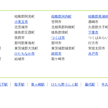
稲敷郡阿見町
稲敷郡河内町
稲敷郡美浦
小美玉市
笠間市
鹿嶋市
北茨城市
北相馬郡利根町
久慈郡大子
猿島郡五霞町
猿島郡境町
下妻市
筑西市
つくば市
つくばみら
那珂郡東海村
那珂市
行方市
町
東茨城郡大洗町
東茨城郡城里町
常陸太田市
ひたちなか市
鉾田市
水戸市
町
結城市
龍ケ崎市
石下駅
取手駅
竜ヶ崎駅
ひたち野うしく駅
藤代駅
牛