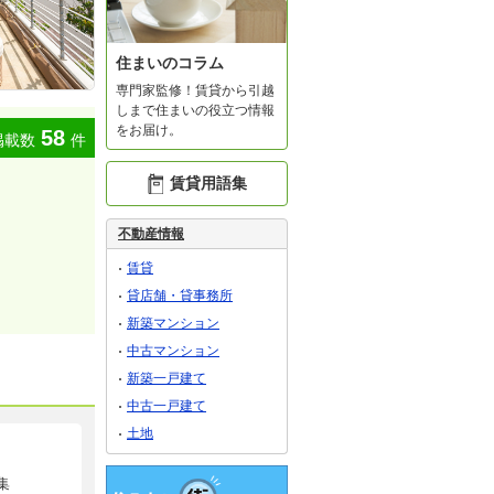
住まいのコラム
専門家監修！賃貸から引越
しまで住まいの役立つ情報
をお届け。
58
掲載数
件
賃貸用語集
不動産情報
賃貸
貸店舗・貸事務所
新築マンション
中古マンション
新築一戸建て
中古一戸建て
土地
集