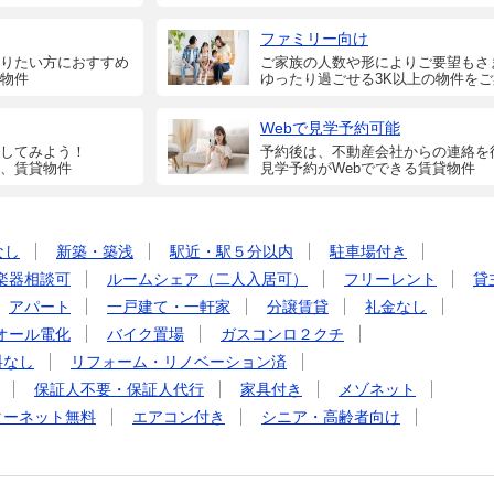
ファミリー向け
りたい方におすすめ
ご家族の人数や形によりご要望もさ
物件
ゆったり過ごせる3K以上の物件を
Webで見学予約可能
してみよう！
予約後は、不動産会社からの連絡を
、賃貸物件
見学予約がWebでできる賃貸物件
なし
新築・築浅
駅近・駅５分以内
駐車場付き
楽器相談可
ルームシェア（二人入居可）
フリーレント
貸
アパート
一戸建て・一軒家
分譲賃貸
礼金なし
オール電化
バイク置場
ガスコンロ２クチ
料なし
リフォーム・リノベーション済
保証人不要・保証人代行
家具付き
メゾネット
ターネット無料
エアコン付き
シニア・高齢者向け