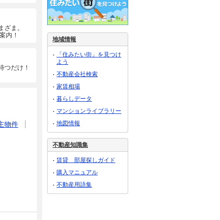
まざま。
ご案内！
地域情報
「住みたい街」を見つけ
よう
待つだけ！
不動産会社検索
家賃相場
暮らしデータ
マンションライブラリー
地図情報
主物件
不動産知識集
賃貸 部屋探しガイド
購入マニュアル
不動産用語集