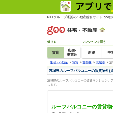
NTTグループ運営の不動産総合サイト goo
借りる
マンションを買う
店舗･
賃貸
新築
中
事業用
住宅・不動産
>
賃貸
>
首都圏
>
茨城県
>
茨
茨城県のルーフバルコニーの賃貸物件(
茨城県のルーフバルコニーの賃貸マンション、ア
します。
ルーフバルコニーの賃貸物