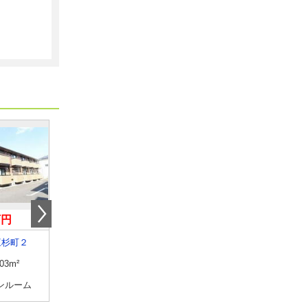
万円
7.50万円
5.80万円
三杉町２
茨城県古河市東２
茨城県古河市大堤
.03m²
専有面積
40.27m²
専有面積
45.06m²
ンルーム
間取り
1LDK
間取り
1LDK