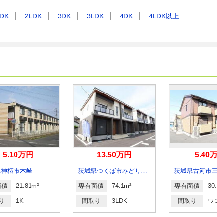
DK
2LDK
3DK
3LDK
4DK
4LDK以上
5.10万円
13.50万円
5.40
県神栖市木崎
茨城県つくば市みどりの南
茨城県古河市
面積
21.81m²
専有面積
74.1m²
専有面積
30
り
1K
間取り
3LDK
間取り
ワ