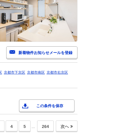
区
京都市下京区
京都市南区
京都市右京区
この条件を保存
4
5
264
次へ
…