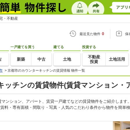
住宅・不動産
0
最近見た物件
保
一戸建てを買う
建てる
投資する
不動産
古
新築
中古
土地
土地活用
投資
市
>
京都市のカウンターキッチンの賃貸情報 物件一覧
キッチンの賃貸物件(賃貸マンション・ア
貸マンション、アパート、賃貸一戸建てなどの賃貸物件をご紹介します
。賃料・専有面積・間取り・写真・人気のこだわり条件から物件を簡単検