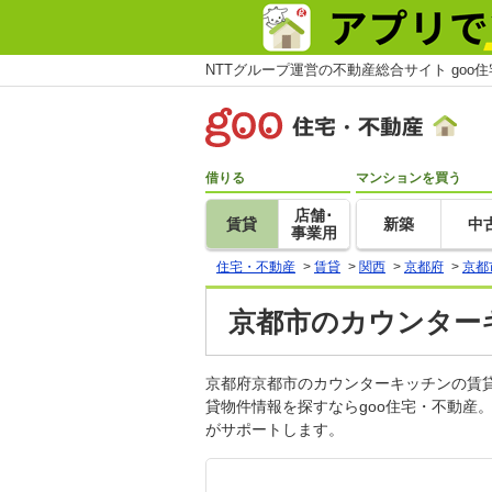
NTTグループ運営の不動産総合サイト goo
借りる
マンションを買う
店舗･
賃貸
新築
中
事業用
住宅・不動産
>
賃貸
>
関西
>
京都府
>
京都
京都市のカウンター
京都府京都市のカウンターキッチンの賃
貸物件情報を探すならgoo住宅・不動産
がサポートします。