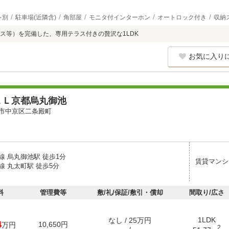
レ別
駐車場(近隣含)
角部屋
モニタ付インターホン
オートロック付き
収納
ス等）を完備した、専用テラス付きの贅沢な1LDK
お気に入り
ＡＬ京都烏丸御池
市中京区二条殿町
線 烏丸御池駅 徒歩1分
賃貸マンシ
線 丸太町駅 徒歩5分
料
管理費等
敷/礼/保証/敷引・償却
間取り/広さ
1LDK
なし / 25万円
4
10,650円
万円
2