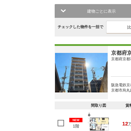
建物ごとに表示
チェックした物件を一括で
京都府京
京都府京都
阪急電鉄京
京都市烏丸線
間取り図
賃
NEW
12
1階