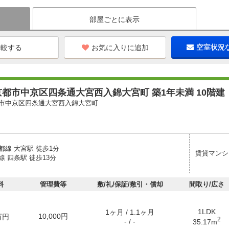
部屋ごとに表示
お気に入りに追加
空室状況
都市中京区四条通大宮西入錦大宮町 築1年未満 10階建
市中京区四条通大宮西入錦大宮町
都線 大宮駅 徒歩1分
賃貸マンシ
 四条駅 徒歩13分
料
管理費等
敷/礼/保証/敷引・償却
間取り/広さ
1LDK
1ヶ月 / 1.1ヶ月
10,000円
万円
2
- / -
35.17m