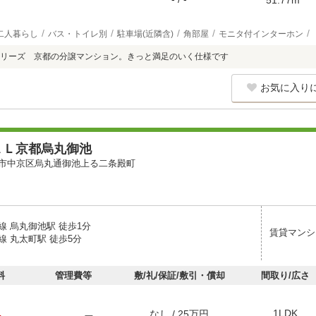
二人暮らし
バス・トイレ別
駐車場(近隣含)
角部屋
モニタ付インターホン
リーズ 京都の分譲マンション。きっと満足のいく仕様です
お気に入り
ＡＬ京都烏丸御池
市中京区烏丸通御池上る二条殿町
線 烏丸御池駅 徒歩1分
賃貸マンシ
線 丸太町駅 徒歩5分
料
管理費等
敷/礼/保証/敷引・償却
間取り/広さ
1LDK
なし / 25万円