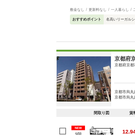
敷金なし
更新料なし
一人暮らし
おすすめポイント
名高いリーガルシ
京都府京
京都府京都
京都市烏丸
京都市烏丸
間取り図
賃
NEW
12.9
9階