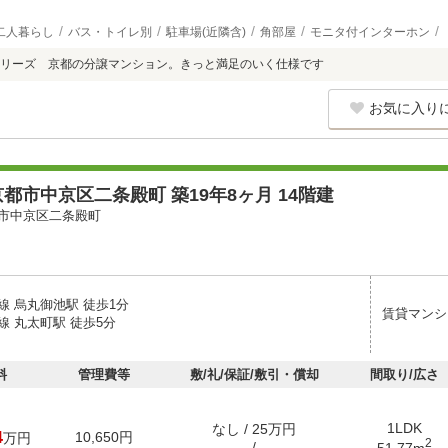
二人暮らし
バス・トイレ別
駐車場(近隣含)
角部屋
モニタ付インターホン
リーズ 京都の分譲マンション。きっと満足のいく仕様です
お気に入り
都市中京区二条殿町 築19年8ヶ月 14階建
市中京区二条殿町
線 烏丸御池駅 徒歩1分
賃貸マンシ
線 丸太町駅 徒歩5分
料
管理費等
敷/礼/保証/敷引・償却
間取り/広さ
1LDK
なし / 25万円
4
10,650円
万円
2
- / -
51.77m