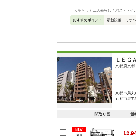
一人暮らし
二人暮らし
バス・トイ
おすすめポイント
最新設備（ミラバ
ＬＥＧ
京都府京都
京都市烏丸
京都市烏丸
間取り図
賃
NEW
12.9
9階