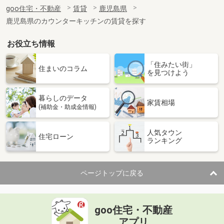
住 所
鹿児島県姶良市加治木町反土
goo住宅・不動産
賃貸
鹿児島県
専有面積
26.71m²
鹿児島県のカウンターキッチンの賃貸を探す
間取り
1K
お役立ち情報
鹿児島県薩摩川内市平佐町
「住みたい街」
価 格
6.50万円
住まいのコラム
を見つけよう
住 所
鹿児島県薩摩川内市平佐町
専有面積
60m²
暮らしのデータ
間取り
2LDK
家賃相場
(補助金・助成金情報)
鹿児島県鹿児島市原良６丁目
人気タウン
住宅ローン
ランキング
価 格
2.70万円
住 所
鹿児島県鹿児島市原良６丁目
専有面積
18m²
ページトップに戻る
間取り
ワンルーム
鹿児島県薩摩川内市中郷町
goo住宅・不動産
価 格
4.30万円
アプリ