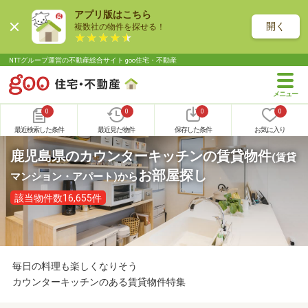
アプリ版はこちら
開く
複数社の物件を探せる！
NTTグループ運営の不動産総合サイト goo住宅・不動産
0
0
0
0
最近検索した条件
最近見た物件
保存した条件
お気に入り
鹿児島県のカウンターキッチンの賃貸物件
(賃貸
お部屋探し
マンション・アパート)
から
該当物件数16,655件
毎日の料理も楽しくなりそう
カウンターキッチンのある賃貸物件特集