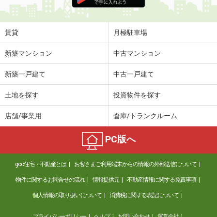
住 所
鹿児島県鹿児島市上之園町
専有面積
50m²
間取り
1LDK
賃貸
月極駐車場
鹿児島県姶良郡湧水町川西
新築マンション
中古マンション
価 格
4.30万円
新築一戸建て
中古一戸建て
住 所
鹿児島県姶良郡湧水町川西
専有面積
55.96m²
土地を探す
投資物件を探す
間取り
3K
店舗/事業用
倉庫/トランクルーム
鹿児島県姶良市東餅田
PC版へ
価 格
5万円
住 所
鹿児島県姶良市東餅田
goo住宅・不動産とは
お客さまご利用端末からの情報の外部送信について
専有面積
53.62m²
間取り
2LDK
物件に関するお問合せの流れ
情報提供元
不動産情報に関する免責事項
個人情報の取り扱いについて
消費税に関する表記について
鹿児島県鹿児島市真砂町
プライバシーポリシー
ヘルプ
お問い合わせ
運営会社