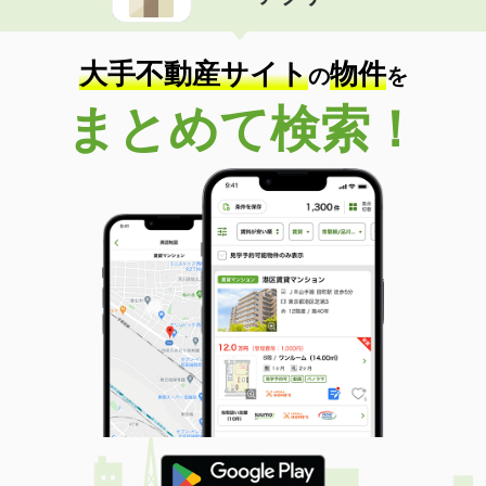
住 所
鹿児島県薩摩川内市中郷町
専有面積
51.67m²
間取り
2LDK
大手不動産サイト
物件
の
を
鹿児島県いちき串木野市東島平町
まとめて検索！
価 格
4.05万円
住 所
鹿児島県いちき串木野市東島平町
専有面積
42.8m²
間取り
1LDK
鹿児島県薩摩川内市天辰町
価 格
4.35万円
住 所
鹿児島県薩摩川内市天辰町
専有面積
57.23m²
間取り
2LDK
鹿児島県鹿児島市上之園町
価 格
6.40万円