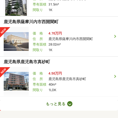
専有面積
31.5m²
間取り
1K
鹿児島県薩摩川内市西開聞町
価 格
4.70万円
住 所
鹿児島県薩摩川内市西開聞町
専有面積
28.02m²
間取り
1K
鹿児島県鹿児島市真砂町
価 格
4.50万円
住 所
鹿児島県鹿児島市真砂町
専有面積
40m²
間取り
1LDK
鹿児島県姶良市加治木町反土
もっと見る
価 格
3.60万円