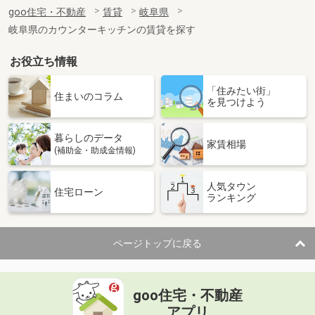
住 所
岐阜県多治見市生田町５
goo住宅・不動産
賃貸
岐阜県
専有面積
57.64m²
岐阜県のカウンターキッチンの賃貸を探す
間取り
2LDK
お役立ち情報
岐阜県土岐市泉町大富
「住みたい街」
価 格
7.75万円
住まいのコラム
を見つけよう
住 所
岐阜県土岐市泉町大富
専有面積
58.6m²
暮らしのデータ
間取り
2LDK
家賃相場
(補助金・助成金情報)
岐阜県土岐市肥田浅野矢落町２
人気タウン
住宅ローン
ランキング
価 格
5.60万円
住 所
岐阜県土岐市肥田浅野矢落町２
専有面積
35m²
ページトップに戻る
間取り
1K
岐阜県関市倉知
goo住宅・不動産
価 格
4.20万円
アプリ