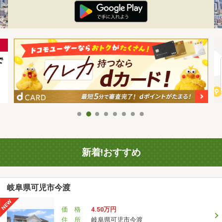
新着!おすすめ
岐阜県可児市今渡
価 格
4.50万円
住 所
岐阜県可児市今渡