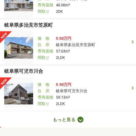
専有面積
46.06m²
間取り
2DK
岐阜県多治見市笠原町
価 格
5.50万円
住 所
岐阜県多治見市笠原町
専有面積
57.63m²
間取り
2LDK
岐阜県可児市川合
価 格
5.90万円
住 所
岐阜県可児市川合
専有面積
59.13m²
間取り
2LDK
岐阜県多治見市生田町５
もっと見る
価 格
5.90万円