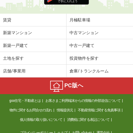
住 所
岐阜県岐阜市木田２
専有面積
22.9m²
間取り
ワンルーム
賃貸
月極駐車場
岐阜県美濃加茂市前平町２
新築マンション
中古マンション
価 格
4.10万円
新築一戸建て
中古一戸建て
住 所
岐阜県美濃加茂市前平町２
専有面積
46.49m²
土地を探す
投資物件を探す
間取り
1LDK
店舗/事業用
倉庫/トランクルーム
岐阜県加茂郡川辺町石神
PC版へ
価 格
4.60万円
住 所
岐阜県加茂郡川辺町石神
goo住宅・不動産とは
お客さまご利用端末からの情報の外部送信について
専有面積
56.19m²
間取り
2LDK
物件に関するお問合せの流れ
情報提供元
不動産情報に関する免責事項
個人情報の取り扱いについて
消費税に関する表記について
岐阜県美濃加茂市西町６
プライバシーポリシー
ヘルプ
お問い合わせ
運営会社