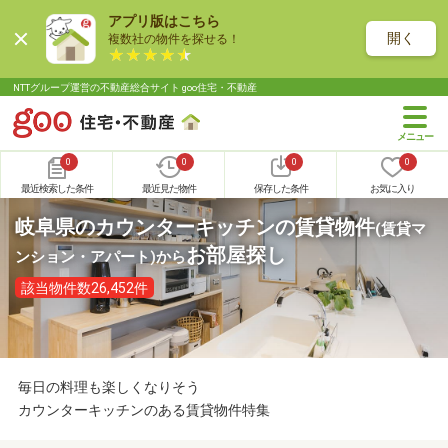
アプリ版はこちら
開く
複数社の物件を探せる！
NTTグループ運営の不動産総合サイト goo住宅・不動産
0
0
0
0
最近検索した条件
最近見た物件
保存した条件
お気に入り
岐阜県のカウンターキッチンの賃貸物件
(賃貸マ
お部屋探し
ンション・アパート)
から
該当物件数26,452件
毎日の料理も楽しくなりそう
カウンターキッチンのある賃貸物件特集