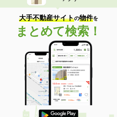
住 所
岐阜県関市倉知
専有面積
58.53m²
間取り
2LDK
大手不動産サイト
物件
の
を
岐阜県大垣市島里２
まとめて検索！
価 格
5.20万円
住 所
岐阜県大垣市島里２
専有面積
23.61m²
間取り
1K
岐阜県大垣市和合本町１
価 格
5.05万円
住 所
岐阜県大垣市和合本町１
専有面積
56.47m²
間取り
2LDK
岐阜県岐阜市木田２
価 格
4.40万円