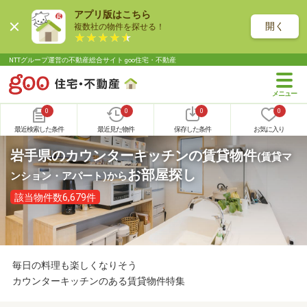
アプリ版はこちら
開く
複数社の物件を探せる！
NTTグループ運営の不動産総合サイト goo住宅・不動産
0
0
0
0
最近検索した条件
最近見た物件
保存した条件
お気に入り
岩手県のカウンターキッチンの賃貸物件
(賃貸マ
お部屋探し
ンション・アパート)
から
該当物件数6,679件
毎日の料理も楽しくなりそう
カウンターキッチンのある賃貸物件特集