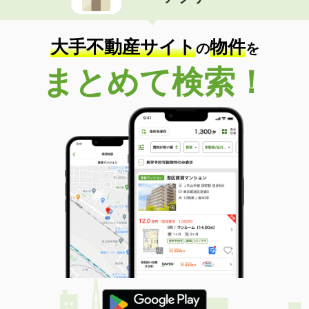
住 所
岩手県盛岡市本宮３
専有面積
42.57m²
間取り
1LDK
大手不動産サイト
物件
の
を
岩手県北上市若宮町１
まとめて検索！
価 格
4.90万円
住 所
岩手県北上市若宮町１
専有面積
51.93m²
間取り
2DK
岩手県北上市上江釣子１９地割
価 格
5.30万円
住 所
岩手県北上市上江釣子１９地割
専有面積
57.02m²
間取り
2LDK
岩手県奥州市水沢真城字北塩加羅
価 格
4.15万円