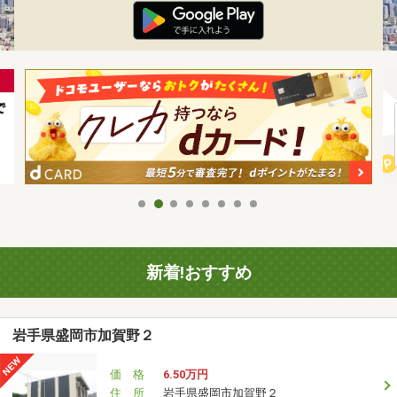
新着!おすすめ
岩手県盛岡市加賀野２
価 格
6.50万円
住 所
岩手県盛岡市加賀野２