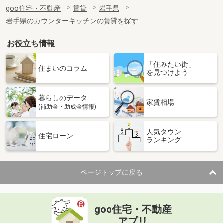
住 所
岩手県盛岡市津志田中央１
goo住宅・不動産
賃貸
岩手県
専有面積
42m²
岩手県のカウンターキッチンの賃貸を探す
間取り
1LDK
お役立ち情報
岩手県奥州市水沢字北栗林
「住みたい街」
価 格
4.90万円
住まいのコラム
を見つけよう
住 所
岩手県奥州市水沢字北栗林
専有面積
57.02m²
暮らしのデータ
間取り
2LDK
家賃相場
(補助金・助成金情報)
岩手県奥州市胆沢小山字北笹森
人気タウン
住宅ローン
ランキング
価 格
4万円
住 所
岩手県奥州市胆沢小山字北笹森
専有面積
50m²
ページトップに戻る
間取り
2LDK
岩手県盛岡市本宮３
goo住宅・不動産
価 格
7.20万円
アプリ