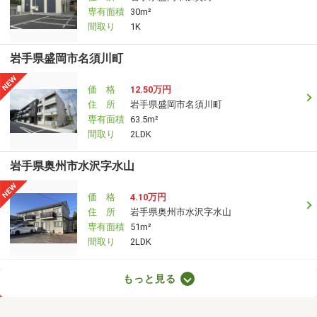
専有面積
30m²
間取り
1K
岩手県盛岡市名須川町
価 格
12.50万円
住 所
岩手県盛岡市名須川町
専有面積
63.5m²
間取り
2LDK
岩手県奥州市水沢字水山
価 格
4.10万円
住 所
岩手県奥州市水沢字水山
専有面積
51m²
間取り
2LDK
岩手県盛岡市津志田中央１
もっと見る
価 格
6.50万円