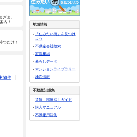
まざま。
ご案内！
地域情報
「住みたい街」を見つけ
よう
待つだけ！
不動産会社検索
家賃相場
暮らしデータ
マンションライブラリー
地図情報
主物件
不動産知識集
賃貸 部屋探しガイド
購入マニュアル
不動産用語集