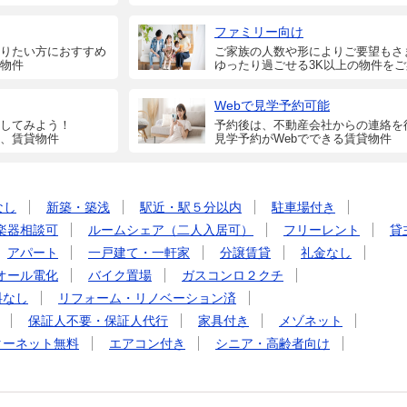
ファミリー向け
りたい方におすすめ
ご家族の人数や形によりご要望もさ
物件
ゆったり過ごせる3K以上の物件を
Webで見学予約可能
してみよう！
予約後は、不動産会社からの連絡を
、賃貸物件
見学予約がWebでできる賃貸物件
なし
新築・築浅
駅近・駅５分以内
駐車場付き
楽器相談可
ルームシェア（二人入居可）
フリーレント
貸
アパート
一戸建て・一軒家
分譲賃貸
礼金なし
オール電化
バイク置場
ガスコンロ２クチ
料なし
リフォーム・リノベーション済
保証人不要・保証人代行
家具付き
メゾネット
ターネット無料
エアコン付き
シニア・高齢者向け