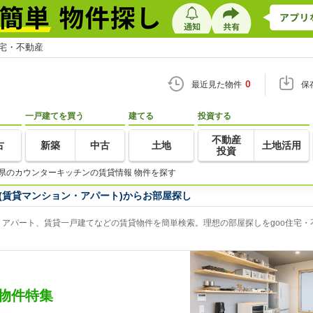
住宅・不動産
0
最近見た物件
保
一戸建てを買う
建てる
投資する
不動産
古
新築
中古
土地
土地活用
投資
県のカウンターキッチンの賃貸情報 物件を探す
(賃貸マンション・アパート)からお部屋探し
アパート、賃貸一戸建てなどの賃貸物件を簡単検索。理想の部屋探しをgoo住宅・
物件特集