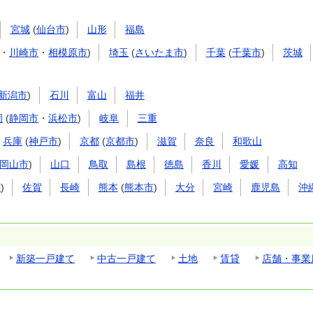
宮城
(
仙台市
)
山形
福島
・
川崎市
・
相模原市
)
埼玉
(
さいたま市
)
千葉
(
千葉市
)
茨城
新潟市
)
石川
富山
福井
岡
(
静岡市
・
浜松市
)
岐阜
三重
兵庫
(
神戸市
)
京都
(
京都市
)
滋賀
奈良
和歌山
岡山市
)
山口
鳥取
島根
徳島
香川
愛媛
高知
市
)
佐賀
長崎
熊本
(
熊本市
)
大分
宮崎
鹿児島
沖
新築一戸建て
中古一戸建て
土地
賃貸
店舗・事業