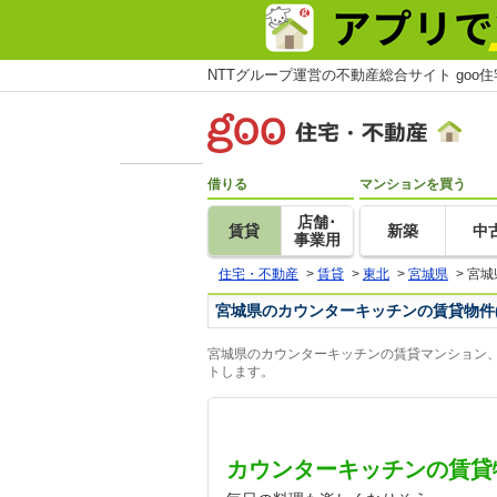
NTTグループ運営の不動産総合サイト goo
借りる
マンションを買う
店舗･
賃貸
新築
中
事業用
住宅・不動産
>
賃貸
>
東北
>
宮城県
>
宮城
宮城県のカウンターキッチンの賃貸物件
宮城県のカウンターキッチンの賃貸マンション、
トします。
カウンターキッチンの賃貸