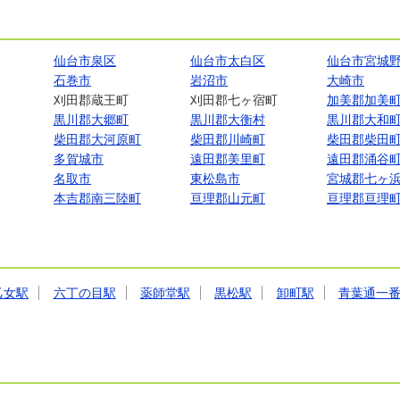
仙台市泉区
仙台市太白区
仙台市宮城
石巻市
岩沼市
大崎市
刈田郡蔵王町
刈田郡七ヶ宿町
加美郡加美
黒川郡大郷町
黒川郡大衡村
黒川郡大和
柴田郡大河原町
柴田郡川崎町
柴田郡柴田
多賀城市
遠田郡美里町
遠田郡涌谷
名取市
東松島市
宮城郡七ヶ
本吉郡南三陸町
亘理郡山元町
亘理郡亘理
乙女駅
六丁の目駅
薬師堂駅
黒松駅
卸町駅
青葉通一