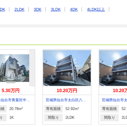
DK
2LDK
3DK
3LDK
4DK
4LDK以上
5.30万円
10.20万円
10.2
宮城県仙台市青葉区中江１
宮城県仙台市太白区八本松１
面積
20.78m²
専有面積
52.92m²
専有面積
52
り
1K
間取り
2LDK
間取り
2L