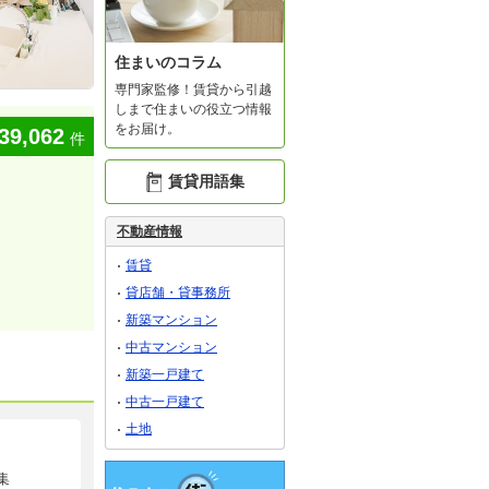
住まいのコラム
専門家監修！賃貸から引越
しまで住まいの役立つ情報
をお届け。
39,062
件
賃貸用語集
不動産情報
賃貸
貸店舗・貸事務所
新築マンション
中古マンション
新築一戸建て
中古一戸建て
土地
集