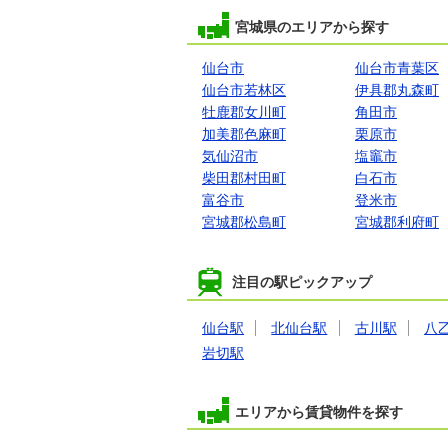
宮城県のエリアから探す
仙台市
仙台市青葉区
仙台市若林区
伊具郡丸森町
牡鹿郡女川町
角田市
加美郡色麻町
栗原市
気仙沼市
塩竈市
柴田郡村田町
白石市
富谷市
登米市
宮城郡松島町
宮城郡利府町
注目の駅ピックアップ
仙台駅
北仙台駅
古川駅
八
岩切駅
エリアから賃貸物件を探す