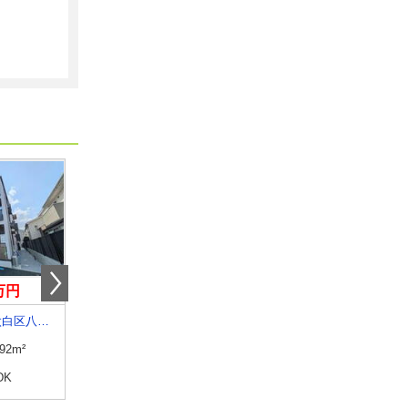
0万円
5.45万円
3.90万円
宮城県仙台市太白区八本松１
宮城県黒川郡大和町吉岡字道下
宮城県多賀城市下馬３
.92m²
専有面積
44.97m²
専有面積
23.71m²
DK
間取り
1LDK
間取り
1K