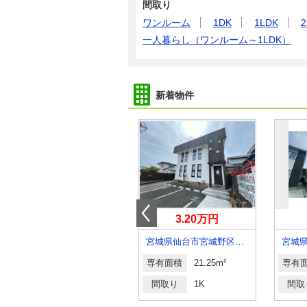
間取り
ワンルーム
1DK
1LDK
2
一人暮らし（ワンルーム～1LDK）
新着物件
5.20万円
3.20万円
宮城県仙台市宮城野区岩切２丁目
宮城県仙台市宮城野区新田３丁目
専有面積
25.89m²
専有面積
21.25m²
専有
間取り
1K
間取り
1K
間取