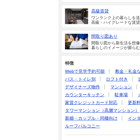
高級賃貸
ワンランク上の暮らしを送
高級・ハイグレードな賃貸
間取り図あり
間取り図から新生活を想像
暮らしのイメージが膨らむ
特徴
Webで見学予約可能
敷金・礼金
バス・トイレ別
ロフト付き
デザイナーズ物件
マンション
カウンターキッチン
駐車場
家賃クレジットカード対応
更新
タワーマンション（高層マンション）
新婚・カップル・同棲向け
イン
ルーフバルコニー