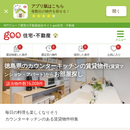
アプリ版はこちら
開く
複数社の物件を探せる！
NTTグループ運営の不動産総合サイト goo住宅・不動産
0
0
0
0
最近検索した条件
最近見た物件
保存した条件
お気に入り
徳島県のカウンターキッチンの賃貸物件
(賃貸マ
お部屋探し
ンション・アパート)
から
該当物件数16,008件
毎日の料理も楽しくなりそう
カウンターキッチンのある賃貸物件特集