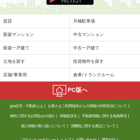
住 所
徳島県阿南市那賀川町苅屋
専有面積
44.39m²
間取り
2DK
賃貸
月極駐車場
徳島県徳島市南島田町４丁目
新築マンション
中古マンション
価 格
6.60万円
新築一戸建て
中古一戸建て
住 所
徳島県徳島市南島田町４丁目
専有面積
57.54m²
土地を探す
投資物件を探す
間取り
2LDK
店舗/事業用
倉庫/トランクルーム
徳島県徳島市蔵本元町２
PC版へ
価 格
9.70万円
住 所
徳島県徳島市蔵本元町２
goo住宅・不動産とは
お客さまご利用端末からの情報の外部送信について
専有面積
61.17m²
間取り
2LDK
物件に関するお問合せの流れ
情報提供元
不動産情報に関する免責事項
個人情報の取り扱いについて
消費税に関する表記について
徳島県徳島市北田宮２
プライバシーポリシー
ヘルプ
お問い合わせ
運営会社