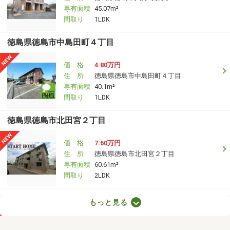
専有面積
45.07m²
間取り
1LDK
徳島県徳島市中島田町４丁目
価 格
4.80万円
住 所
徳島県徳島市中島田町４丁目
専有面積
40.1m²
間取り
1LDK
徳島県徳島市北田宮２丁目
価 格
7.60万円
住 所
徳島県徳島市北田宮２丁目
専有面積
60.61m²
間取り
2LDK
徳島県板野郡藍住町奥野字西中須
もっと見る
価 格
2.90万円