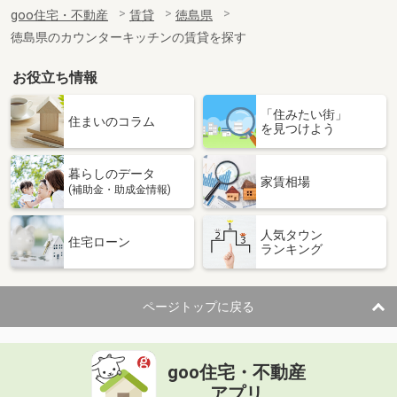
住 所
徳島県板野郡藍住町奥野字西中須
goo住宅・不動産
賃貸
徳島県
専有面積
27m²
徳島県のカウンターキッチンの賃貸を探す
間取り
1DK
お役立ち情報
徳島県徳島市大原町壱町地
「住みたい街」
価 格
4.20万円
住まいのコラム
を見つけよう
住 所
徳島県徳島市大原町壱町地
専有面積
56.75m²
暮らしのデータ
間取り
2LDK
家賃相場
(補助金・助成金情報)
徳島県徳島市北田宮４丁目
人気タウン
住宅ローン
ランキング
価 格
8.50万円
住 所
徳島県徳島市北田宮４丁目
専有面積
62.69m²
ページトップに戻る
間取り
2LDK
徳島県板野郡藍住町矢上字安任
goo住宅・不動産
価 格
4.20万円
アプリ