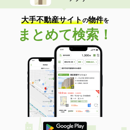
住 所
徳島県板野郡藍住町矢上字安任
専有面積
26.46m²
間取り
1K
大手不動産サイト
物件
の
を
徳島県阿南市那賀川町中島
まとめて検索！
価 格
6.90万円
住 所
徳島県阿南市那賀川町中島
専有面積
67.8m²
間取り
2LDK
徳島県板野郡藍住町住吉字神蔵
価 格
4.50万円
住 所
徳島県板野郡藍住町住吉字神蔵
専有面積
61.68m²
間取り
2LDK
徳島県阿南市那賀川町苅屋
価 格
3.80万円