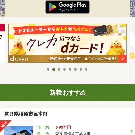
新着!おすすめ
奈良県橿原市葛本町
価 格
6.90万円
住 所
奈良県橿原市葛本町