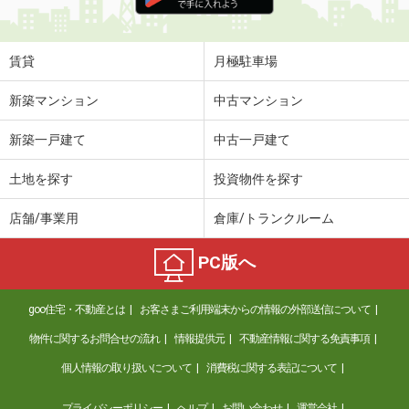
住 所
奈良県橿原市葛本町
専有面積
44.7m²
間取り
1LDK
賃貸
月極駐車場
奈良県御所市大字東松本
新築マンション
中古マンション
価 格
4.70万円
新築一戸建て
中古一戸建て
住 所
奈良県御所市大字東松本
専有面積
92.17m²
土地を探す
投資物件を探す
間取り
4DK
店舗/事業用
倉庫/トランクルーム
奈良県奈良市東九条町
PC版へ
価 格
7.50万円
住 所
奈良県奈良市東九条町
goo住宅・不動産とは
お客さまご利用端末からの情報の外部送信について
専有面積
28.02m²
間取り
1K
物件に関するお問合せの流れ
情報提供元
不動産情報に関する免責事項
個人情報の取り扱いについて
消費税に関する表記について
奈良県奈良市南京終町２
プライバシーポリシー
ヘルプ
お問い合わせ
運営会社