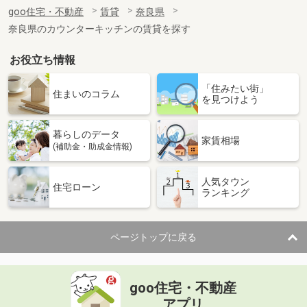
住 所
奈良県御所市大字竹田
goo住宅・不動産
賃貸
奈良県
専有面積
64.98m²
奈良県のカウンターキッチンの賃貸を探す
間取り
2LDK
お役立ち情報
奈良県奈良市法蓮町
「住みたい街」
価 格
6.40万円
住まいのコラム
を見つけよう
住 所
奈良県奈良市法蓮町
専有面積
19.87m²
暮らしのデータ
間取り
1K
家賃相場
(補助金・助成金情報)
奈良県奈良市法蓮町
人気タウン
住宅ローン
ランキング
価 格
6.40万円
住 所
奈良県奈良市法蓮町
専有面積
19.87m²
ページトップに戻る
間取り
1K
奈良県奈良市法蓮町
goo住宅・不動産
価 格
7.20万円
アプリ