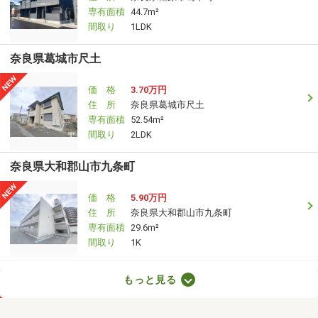
専有面積
44.7m²
間取り
1LDK
奈良県葛城市尺土
価 格
3.70万円
住 所
奈良県葛城市尺土
専有面積
52.54m²
間取り
2LDK
奈良県大和郡山市九条町
価 格
5.90万円
住 所
奈良県大和郡山市九条町
専有面積
29.6m²
間取り
1K
奈良県御所市大字竹田
もっと見る
価 格
5.05万円