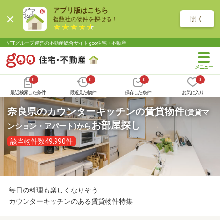
アプリ版はこちら
開く
複数社の物件を探せる！
NTTグループ運営の不動産総合サイト goo住宅・不動産
0
0
0
0
最近検索した条件
最近見た物件
保存した条件
お気に入り
奈良県のカウンターキッチンの賃貸物件
(賃貸マ
お部屋探し
ンション・アパート)
から
該当物件数49,990件
毎日の料理も楽しくなりそう
カウンターキッチンのある賃貸物件特集