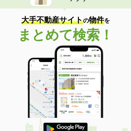
住 所
奈良県奈良市法蓮町
専有面積
67.27m²
間取り
3LDK
大手不動産サイト
物件
の
を
奈良県橿原市葛本町
まとめて検索！
価 格
6.40万円
住 所
奈良県橿原市葛本町
専有面積
40.03m²
間取り
1LDK
奈良県橿原市葛本町
価 格
7.95万円
住 所
奈良県橿原市葛本町
専有面積
56.44m²
間取り
2LDK
奈良県橿原市葛本町
価 格
6.90万円