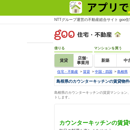
NTTグループ運営の不動産総合サイト goo
借りる
マンションを買う
店舗･
賃貸
新築
中
事業用
住宅・不動産
>
賃貸
>
中国・四国
>
島根県
島根県のカウンターキッチンの賃貸物件
島根県のカウンターキッチンの賃貸マンション、
トします。
カウンターキッチンの賃貸