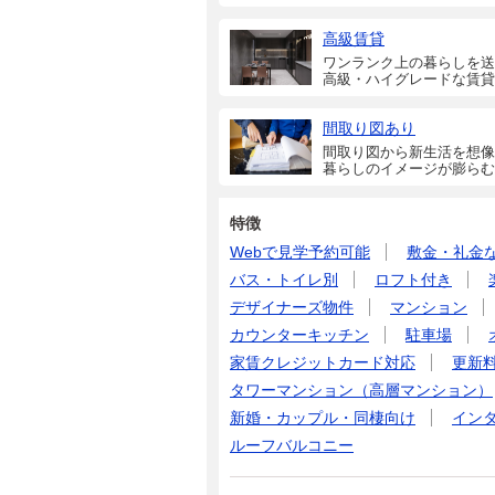
高級賃貸
ワンランク上の暮らしを送
高級・ハイグレードな賃貸
間取り図あり
間取り図から新生活を想像
暮らしのイメージが膨らむ
特徴
Webで見学予約可能
敷金・礼金
バス・トイレ別
ロフト付き
デザイナーズ物件
マンション
カウンターキッチン
駐車場
家賃クレジットカード対応
更新
タワーマンション（高層マンション）
新婚・カップル・同棲向け
イン
ルーフバルコニー