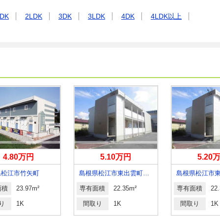
DK
2LDK
3DK
3LDK
4DK
4LDK以上
4.80万円
5.10万円
5.20
県松江市竹矢町
島根県松江市東出雲町揖屋
面積
23.97m²
専有面積
22.35m²
専有面積
22
り
1K
間取り
1K
間取り
1K