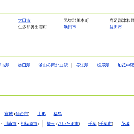
大田市
邑智郡川本町
鹿足郡津和
仁多郡奥出雲町
浜田市
益田市
雲市駅
益田駅
浜山公園北口駅
長江駅
揖屋駅
加茂中
宮城
(
仙台市
)
山形
福島
・
川崎市
・
相模原市
)
埼玉
(
さいたま市
)
千葉
(
千葉市
)
茨城