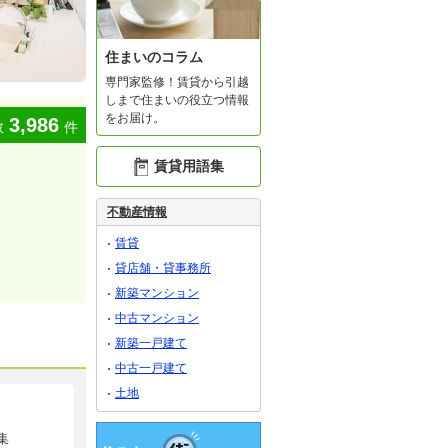
住まいのコラム
専門家監修！賃貸から引越
しまで住まいの役立つ情報
をお届け。
3,986
数
件
賃貸用語集
不動産情報
賃貸
貸店舗・貸事務所
新築マンション
中古マンション
新築一戸建て
中古一戸建て
土地
集