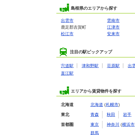
島根県のエリアから探す
出雲市
雲南市
鹿足郡吉賀町
江津市
松江市
安来市
注目の駅ピックアップ
宍道駅
津和野駅
荘原駅
出
直江駅
エリアから賃貸物件を探す
北海道
北海道
(
札幌市
)
東北
青森
秋田
岩手
首都圏
東京
神奈川
(
横浜市
群馬