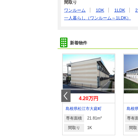
間取り
ワンルーム
1DK
1LDK
2
一人暮らし（ワンルーム～1LDK）
新着物件
6.75万円
4.20万円
島根県松江市黒田町
島根県松江市大庭町
島根
専有面積
43.74m²
専有面積
21.81m²
専有
間取り
1LDK
間取り
1K
間取