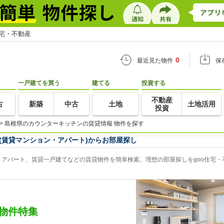
住宅・不動産
0
最近見た物件
保
一戸建てを買う
建てる
投資する
不動産
古
新築
中古
土地
土地活用
投資
>
島根県のカウンターキッチンの賃貸情報 物件を探す
(賃貸マンション・アパート)からお部屋探し
アパート、賃貸一戸建てなどの賃貸物件を簡単検索。理想の部屋探しをgoo住宅・
物件特集