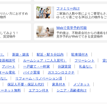
ファミリー向け
りたい方におすすめ
ご家族の人数や形によりご要望もさ
物件
ゆったり過ごせる3K以上の物件を
Webで見学予約可能
してみよう！
予約後は、不動産会社からの連絡を
、賃貸物件
見学予約がWebでできる賃貸物件
なし
新築・築浅
駅近・駅５分以内
駐車場付き
楽器相談可
ルームシェア（二人入居可）
フリーレント
貸
アパート
一戸建て・一軒家
分譲賃貸
礼金なし
オール電化
バイク置場
ガスコンロ２クチ
料なし
リフォーム・リノベーション済
保証人不要・保証人代行
家具付き
メゾネット
ターネット無料
エアコン付き
シニア・高齢者向け