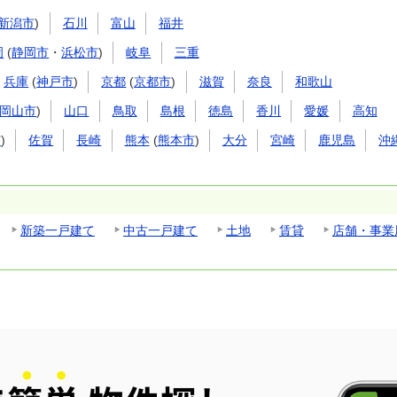
新潟市
)
石川
富山
福井
岡
(
静岡市
・
浜松市
)
岐阜
三重
兵庫
(
神戸市
)
京都
(
京都市
)
滋賀
奈良
和歌山
岡山市
)
山口
鳥取
島根
徳島
香川
愛媛
高知
市
)
佐賀
長崎
熊本
(
熊本市
)
大分
宮崎
鹿児島
沖
新築一戸建て
中古一戸建て
土地
賃貸
店舗・事業