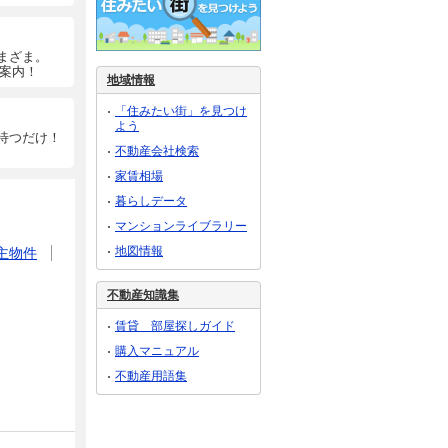
まざま。
ご案内！
地域情報
「住みたい街」を見つけ
よう
待つだけ！
不動産会社検索
家賃相場
暮らしデータ
マンションライブラリー
地図情報
主物件
不動産知識集
賃貸 部屋探しガイド
購入マニュアル
不動産用語集