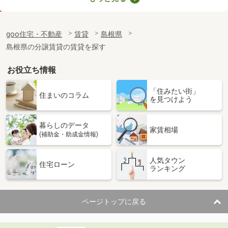
価 格
4万円
住 所
島根県松江市南平台
goo住宅・不動産
賃貸
島根県
専有面積
32.9m²
島根県の分譲賃貸の賃貸を探す
間取り
1K
お役立ち情報
島根県松江市東出雲町揖屋
「住みたい街」
価 格
5.80万円
住まいのコラム
を見つけよう
住 所
島根県松江市東出雲町揖屋
専有面積
57.64m²
暮らしのデータ
間取り
2LDK
家賃相場
(補助金・助成金情報)
島根県出雲市平田町
人気タウン
住宅ローン
ランキング
価 格
4.40万円
住 所
島根県出雲市平田町
専有面積
40.57m²
ページトップに戻る
間取り
2DK
島根県大田市大田町大田