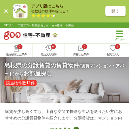
アプリ版はこちら
開く
複数社の物件を探せる！
NTTグループ運営の不動産総合サイト goo住宅・不動産
0
0
0
0
最近検索した条件
最近見た物件
保存した条件
お気に入り
島根県の分譲賃貸の賃貸物件
(賃貸マンション・アパ
お部屋探し
ート)
から
該当物件数11件
家賃が少し高くても、上質な空間で快適な生活を送りたい方にお
すすめの分譲賃貸物件を紹介します。分譲賃貸は、マンション内
のほかのお部屋に比べて設備が整っていることがポイント。なか