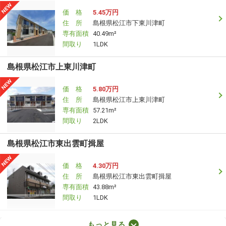
価 格
5.45万円
住 所
島根県松江市下東川津町
専有面積
40.49m²
間取り
1LDK
島根県松江市上東川津町
価 格
5.80万円
住 所
島根県松江市上東川津町
専有面積
57.21m²
間取り
2LDK
島根県松江市東出雲町揖屋
価 格
4.30万円
住 所
島根県松江市東出雲町揖屋
専有面積
43.88m²
間取り
1LDK
島根県松江市南平台
もっと見る