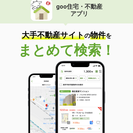
goo住宅・不動産
価 格
5.15万円
アプリ
住 所
島根県大田市大田町大田
専有面積
36.25m²
間取り
1LDK
大手不動産サイト
物件
の
を
島根県松江市浜佐田町
まとめて検索！
価 格
6.90万円
住 所
島根県松江市浜佐田町
専有面積
51.69m²
間取り
1LDK
島根県安来市安来町
価 格
5.05万円
住 所
島根県安来市安来町
専有面積
51.67m²
間取り
2DK