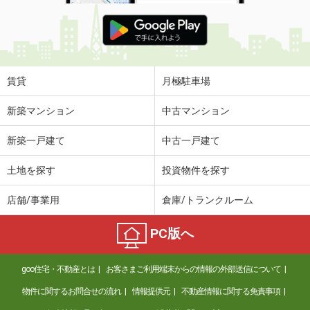
島根県大田市大田町大田
価 格
6.20万円
住 所
島根県大田市大田町大田
専有面積
57.26m²
間取り
2LDK
賃貸
月極駐車場
島根県出雲市小山町
新築マンション
中古マンション
価 格
5.70万円
新築一戸建て
中古一戸建て
住 所
島根県出雲市小山町
専有面積
36.5m²
土地を探す
投資物件を探す
間取り
1LDK
店舗/事業用
倉庫/トランクルーム
島根県出雲市小山町
PC版へ
価 格
5.50万円
住 所
島根県出雲市小山町
goo住宅・不動産とは
お客さまご利用端末からの情報の外部送信について
専有面積
42.37m²
間取り
1LDK
物件に関するお問合せの流れ
情報提供元
不動産情報に関する免責事項