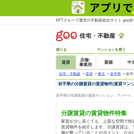
NTTグループ運営の不動産総合サイト goo
借りる
マンションを買う
店舗･
賃貸
新築
中
事業用
住宅・不動産
>
賃貸
>
東北
>
岩手県
>
岩手
岩手県の分譲賃貸の賃貸物件(賃貸マン
岩手県の分譲賃貸の賃貸マンション、アパート、
分譲賃貸の賃貸物件特集
家賃が少し高くても、上質な空間で快
賃貸物件を紹介します。分譲賃貸は、
備が整っていることがポイント。なか