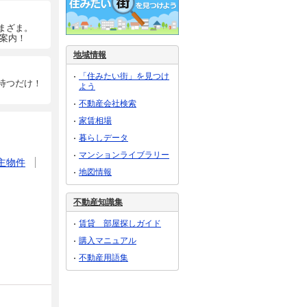
まざま。
ご案内！
地域情報
「住みたい街」を見つけ
待つだけ！
よう
不動産会社検索
家賃相場
暮らしデータ
マンションライブラリー
主物件
地図情報
不動産知識集
賃貸 部屋探しガイド
購入マニュアル
不動産用語集