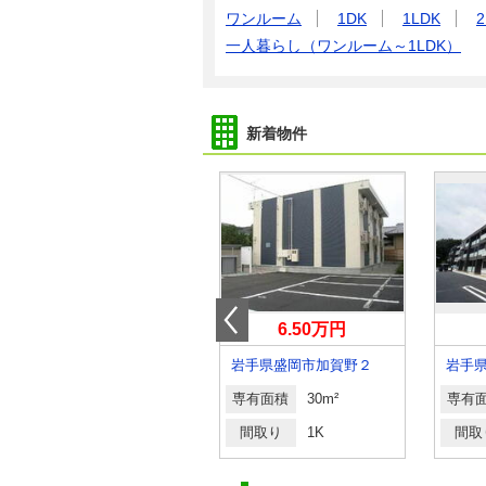
ワンルーム
1DK
1LDK
2
一人暮らし（ワンルーム～1LDK）
新着物件
3.50万円
6.50万円
岩手県盛岡市門１丁目
岩手県盛岡市加賀野２
岩手
専有面積
28.14m²
専有面積
30m²
専有
間取り
1K
間取り
1K
間取