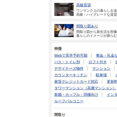
高級賃貸
ワンランク上の暮らしを送
高級・ハイグレードな賃貸
間取り図あり
間取り図から新生活を想像
暮らしのイメージが膨らむ
特徴
Webで見学予約可能
敷金・礼金
バス・トイレ別
ロフト付き
デザイナーズ物件
マンション
カウンターキッチン
駐車場
家賃クレジットカード対応
更新
タワーマンション（高層マンション）
新婚・カップル・同棲向け
イン
ルーフバルコニー
間取り