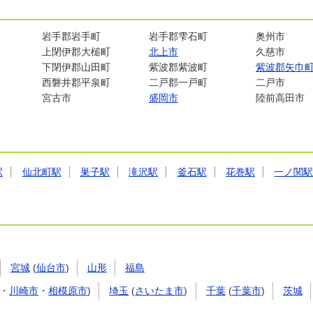
岩手郡岩手町
岩手郡雫石町
奥州市
上閉伊郡大槌町
北上市
久慈市
下閉伊郡山田町
紫波郡紫波町
紫波郡矢巾
西磐井郡平泉町
二戸郡一戸町
二戸市
宮古市
盛岡市
陸前高田市
駅
仙北町駅
巣子駅
滝沢駅
釜石駅
花巻駅
一ノ関
宮城
(
仙台市
)
山形
福島
・
川崎市
・
相模原市
)
埼玉
(
さいたま市
)
千葉
(
千葉市
)
茨城