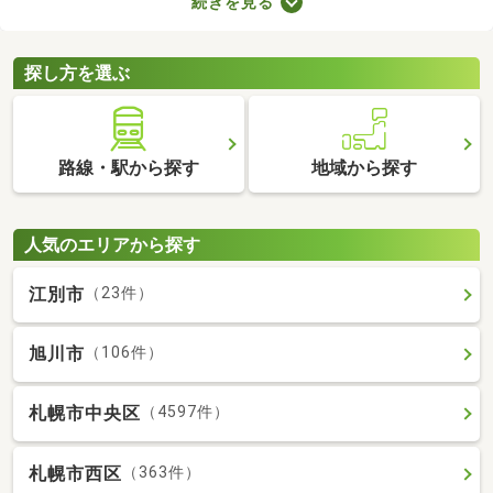
続きを見る
には高級感のある内装に整えられた物件もあるので、グレードの
高いお部屋に住みたい方におすすめですよ。特徴の異なる分譲賃
貸物件のなかから、気になるお部屋を見つけてくださいね。
探し方を選ぶ
路線・駅から探す
地域から探す
人気のエリアから探す
江別市
（23件）
旭川市
（106件）
札幌市中央区
（4597件）
札幌市西区
（363件）