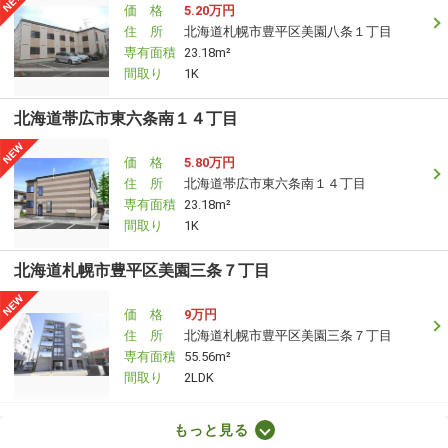
価 格
5.20万円
住 所
北海道札幌市豊平区美園八条１丁目
専有面積
23.18m²
間取り
1K
北海道帯広市東六条南１４丁目
価 格
5.80万円
住 所
北海道帯広市東六条南１４丁目
専有面積
23.18m²
間取り
1K
北海道札幌市豊平区美園三条７丁目
価 格
9万円
住 所
北海道札幌市豊平区美園三条７丁目
専有面積
55.56m²
間取り
2LDK
北海道札幌市中央区南十六条西６
もっと見る