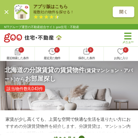
アプリ版はこちら
開く
複数社の物件を探せる！
NTTグループ運営の不動産総合サイト goo住宅・不動産
0
0
0
0
最近検索した条件
最近見た物件
保存した条件
お気に入り
北海道の分譲賃貸の賃貸物件
(賃貸マンション・アパ
お部屋探し
ート)
から
該当物件数8,043件
家賃が少し高くても、上質な空間で快適な生活を送りたい方にお
すすめの分譲賃貸物件を紹介します。分譲賃貸は、マンション内
のほかのお部屋に比べて設備が整っていることがポイント。なか