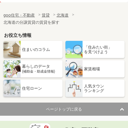
価 格
6.40万円
住 所
北海道札幌市中央区南十六条西６
goo住宅・不動産
賃貸
北海道
専有面積
44.01m²
北海道の分譲賃貸の賃貸を探す
間取り
1LDK
お役立ち情報
北海道函館市亀田町
「住みたい街」
価 格
6.20万円
住まいのコラム
を見つけよう
住 所
北海道函館市亀田町
専有面積
23.18m²
暮らしのデータ
間取り
1K
家賃相場
(補助金・助成金情報)
北海道函館市五稜郭町
人気タウン
住宅ローン
ランキング
価 格
5.50万円
住 所
北海道函館市五稜郭町
専有面積
23.18m²
ページトップに戻る
間取り
1K
北海道札幌市東区北五十条東６丁目