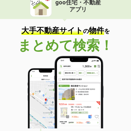
goo住宅・不動産
価 格
5.40万円
アプリ
住 所
北海道札幌市東区北五十条東６丁目
専有面積
23.18m²
間取り
1K
大手不動産サイト
物件
の
を
北海道北見市美芳町２丁目
まとめて検索！
価 格
3万円
住 所
北海道北見市美芳町２丁目
専有面積
44.62m²
間取り
2LDK
北海道網走郡美幌町字東町１丁目
価 格
3.50万円
住 所
北海道網走郡美幌町字東町１丁目
専有面積
49.68m²
間取り
2DK
北海道札幌市豊平区平岸二条８丁目