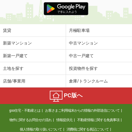
価 格
5.20万円
住 所
北海道札幌市豊平区平岸二条８丁目
専有面積
36.5m²
間取り
1SLDK
賃貸
月極駐車場
北海道札幌市北区屯田四条３丁目
新築マンション
中古マンション
価 格
5.50万円
新築一戸建て
中古一戸建て
住 所
北海道札幌市北区屯田四条３丁目
専有面積
45m²
土地を探す
投資物件を探す
間取り
2LDK
店舗/事業用
倉庫/トランクルーム
北海道札幌市南区真駒内曙町４丁目
PC版へ
価 格
6万円
住 所
北海道札幌市南区真駒内曙町４丁目
goo住宅・不動産とは
お客さまご利用端末からの情報の外部送信について
専有面積
55.48m²
間取り
2LDK
物件に関するお問合せの流れ
情報提供元
不動産情報に関する免責事項
個人情報の取り扱いについて
消費税に関する表記について
北海道札幌市東区北二十条東１６丁目