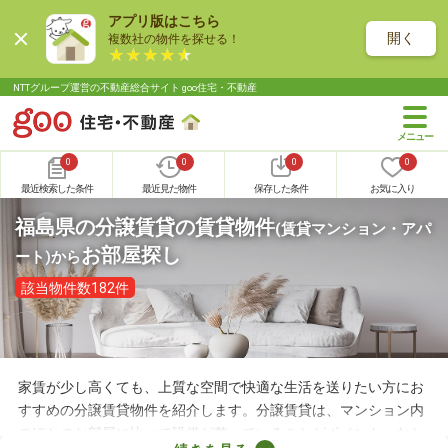
アプリ版はこちら
開く
複数社の物件を探せる！
NTTグループ運営の不動産総合サイト goo住宅・不動産
0
0
0
0
最近検索した条件
最近見た物件
保存した条件
お気に入り
福島県の分譲賃貸の賃貸物件
(賃貸マンション・アパ
お部屋探し
ート)
から
該当物件数182件
家賃が少し高くても、上質な空間で快適な生活を送りたい方にお
すすめの分譲賃貸物件を紹介します。分譲賃貸は、マンション内
のほかのお部屋に比べて設備が整っていることがポイント。なか