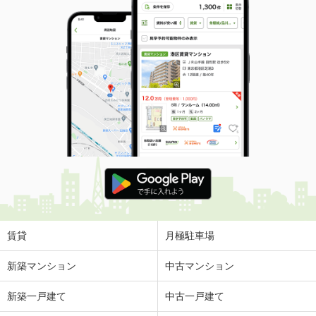
専有面積
34m²
間取り
ワンルーム
福島県郡山市字十貫河原
価 格
4.60万円
住 所
福島県郡山市字十貫河原
専有面積
23.18m²
間取り
1K
福島県福島市小倉寺字中ノ内
価 格
4.20万円
住 所
福島県福島市小倉寺字中ノ内
専有面積
31.56m²
間取り
1LDK
賃貸
月極駐車場
福島県郡山市田村町徳定字下河原
新築マンション
中古マンション
価 格
4.10万円
新築一戸建て
中古一戸建て
住 所
福島県郡山市田村町徳定字下河原