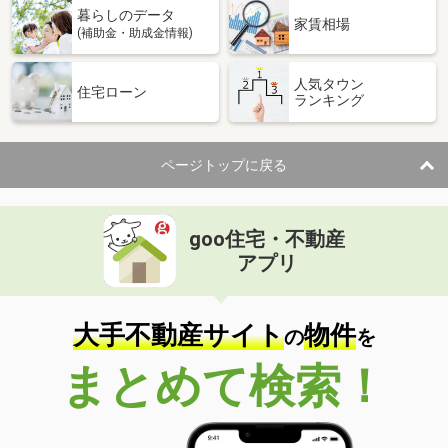
暮らしのデータ
間取り
1K
家賃相場
(補助金・助成金情報)
福島県郡山市安積町日出山１丁目
人気タウン
住宅ローン
ランキング
価 格
6.90万円
住 所
福島県郡山市安積町日出山１丁目
専有面積
72.92m²
ページトップに戻る
間取り
2LDK
福島県福島市西中央４丁目
goo住宅・不動産
価 格
5.05万円
アプリ
住 所
福島県福島市西中央４丁目
専有面積
42.37m²
間取り
1LDK
大手不動産サイト
物件
の
を
福島県郡山市田村町徳定字下河原
まとめて検索！
価 格
4.70万円
住 所
福島県郡山市田村町徳定字下河原