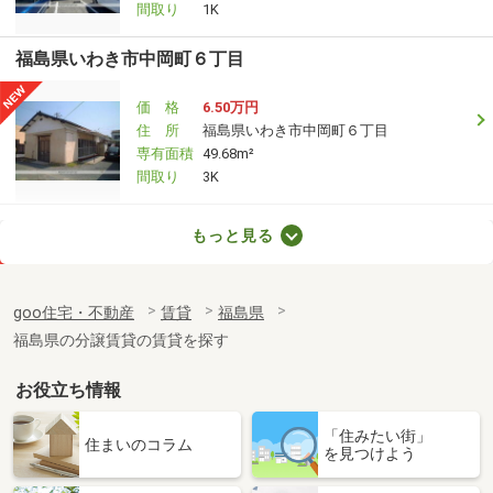
間取り
1K
福島県いわき市中岡町６丁目
価 格
6.50万円
住 所
福島県いわき市中岡町６丁目
専有面積
49.68m²
間取り
3K
福島県郡山市小原田５丁目
もっと見る
価 格
7.30万円
住 所
福島県郡山市小原田５丁目
goo住宅・不動産
賃貸
福島県
専有面積
39.92m²
福島県の分譲賃貸の賃貸を探す
間取り
1LDK
お役立ち情報
福島県いわき市常磐関船町３
「住みたい街」
価 格
4.80万円
住まいのコラム
を見つけよう
住 所
福島県いわき市常磐関船町３
専有面積
28.02m²