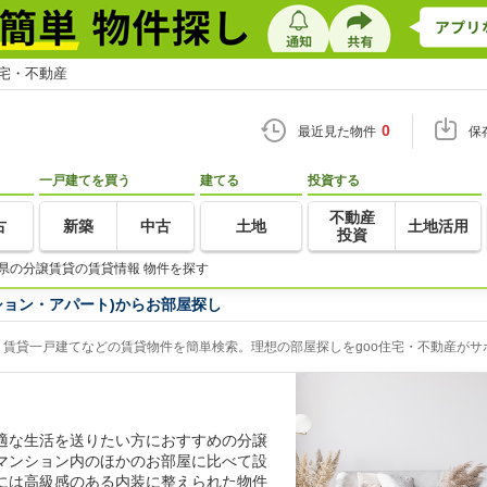
住宅・不動産
0
最近見た物件
保
一戸建てを買う
建てる
投資する
不動産
古
新築
中古
土地
土地活用
投資
県の分譲賃貸の賃貸情報 物件を探す
ション・アパート)からお部屋探し
賃貸一戸建てなどの賃貸物件を簡単検索。理想の部屋探しをgoo住宅・不動産がサ
適な生活を送りたい方におすすめの分譲
マンション内のほかのお部屋に比べて設
には高級感のある内装に整えられた物件