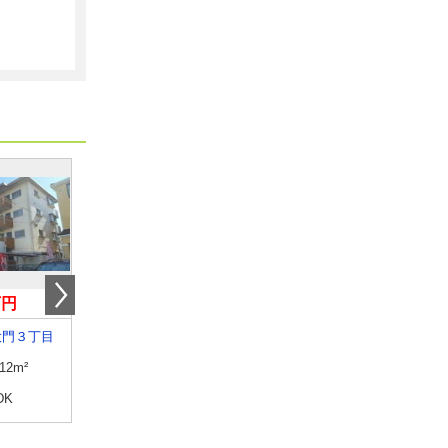
万円
4.60万円
6.40万円
大門３丁目
愛知県名古屋市港区東蟹田
愛知県名古屋市瑞穂区東栄
.12m²
専有面積
24.9m²
専有面積
19.87m²
DK
間取り
1K
間取り
1K