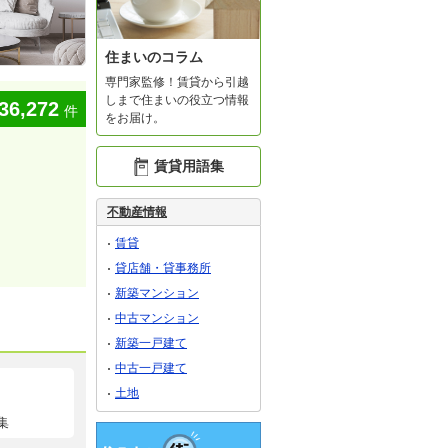
住まいのコラム
専門家監修！賃貸から引越
しまで住まいの役立つ情報
36,272
件
をお届け。
賃貸用語集
不動産情報
賃貸
貸店舗・貸事務所
新築マンション
中古マンション
新築一戸建て
中古一戸建て
土地
集