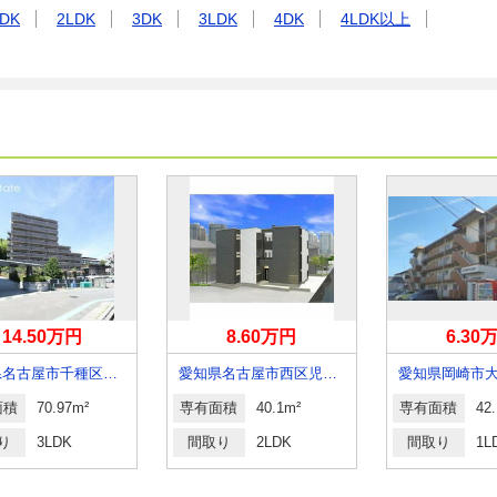
DK
2LDK
3DK
3LDK
4DK
4LDK以上
14.50万円
8.60万円
6.30
愛知県名古屋市千種区星が丘山手
愛知県名古屋市西区児玉３丁目
愛知県岡崎市
面積
70.97m²
専有面積
40.1m²
専有面積
42
り
3LDK
間取り
2LDK
間取り
1L