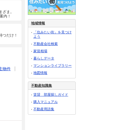
まざま。
ご案内！
地域情報
「住みたい街」を見つけ
待つだけ！
よう
不動産会社検索
家賃相場
暮らしデータ
マンションライブラリー
主物件
地図情報
不動産知識集
賃貸 部屋探しガイド
購入マニュアル
不動産用語集