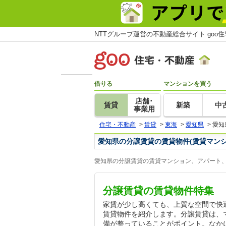
NTTグループ運営の不動産総合サイト goo
借りる
マンションを買う
店舗･
賃貸
新築
中
事業用
住宅・不動産
>
賃貸
>
東海
>
愛知県
>
愛知
愛知県の分譲賃貸の賃貸物件(賃貸マン
愛知県の分譲賃貸の賃貸マンション、アパート、
分譲賃貸の賃貸物件特集
家賃が少し高くても、上質な空間で快
賃貸物件を紹介します。分譲賃貸は、
備が整っていることがポイント。なか