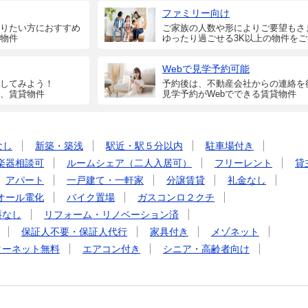
ファミリー向け
りたい方におすすめ
ご家族の人数や形によりご要望もさ
物件
ゆったり過ごせる3K以上の物件を
Webで見学予約可能
してみよう！
予約後は、不動産会社からの連絡を
、賃貸物件
見学予約がWebでできる賃貸物件
なし
新築・築浅
駅近・駅５分以内
駐車場付き
楽器相談可
ルームシェア（二人入居可）
フリーレント
貸
アパート
一戸建て・一軒家
分譲賃貸
礼金なし
オール電化
バイク置場
ガスコンロ２クチ
料なし
リフォーム・リノベーション済
保証人不要・保証人代行
家具付き
メゾネット
ターネット無料
エアコン付き
シニア・高齢者向け