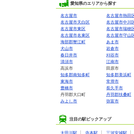
愛知県のエリアから探す
名古屋市
名古屋市熱田
名古屋市天白区
名古屋市中川
名古屋市東区
名古屋市瑞穂
名古屋市名東区
名古屋市守山
海部郡蟹江町
あま市
犬山市
岩倉市
春日井市
刈谷市
清須市
江南市
高浜市
田原市
知多郡南知多町
知多郡美浜町
東海市
常滑市
豊橋市
長久手市
丹羽郡大口町
丹羽郡扶桑町
みよし市
弥富市
注目の駅ピックアップ
太田川駅
寺本駅
三河安城駅