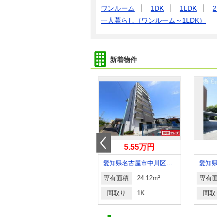
ワンルーム
1DK
1LDK
2
一人暮らし（ワンルーム～1LDK）
新着物件
5.40万円
5.55万円
愛知県名古屋市東区代官町
愛知県名古屋市中川区花池町１丁目
専有面積
24.19m²
専有面積
24.12m²
専有
間取り
1K
間取り
1K
間取