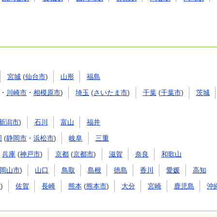
宮城
(
仙台市
)
山形
福島
・
川崎市
・
相模原市
)
埼玉
(
さいたま市
)
千葉
(
千葉市
)
茨城
新潟市
)
石川
富山
福井
岡
(
静岡市
・
浜松市
)
岐阜
三重
兵庫
(
神戸市
)
京都
(
京都市
)
滋賀
奈良
和歌山
岡山市
)
山口
鳥取
島根
徳島
香川
愛媛
高知
市
)
佐賀
長崎
熊本
(
熊本市
)
大分
宮崎
鹿児島
沖