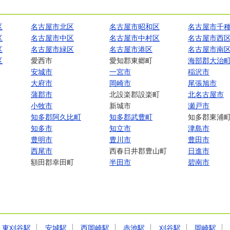
区
名古屋市北区
名古屋市昭和区
名古屋市千
区
名古屋市中区
名古屋市中村区
名古屋市西
区
名古屋市緑区
名古屋市港区
名古屋市南
区
愛西市
愛知郡東郷町
海部郡大治
安城市
一宮市
稲沢市
大府市
岡崎市
尾張旭市
蒲郡市
北設楽郡設楽町
北名古屋市
小牧市
新城市
瀬戸市
知多郡阿久比町
知多郡武豊町
知多郡東浦
知多市
知立市
津島市
豊明市
豊川市
豊田市
西尾市
西春日井郡豊山町
日進市
額田郡幸田町
半田市
碧南市
東刈谷駅
安城駅
西岡崎駅
赤池駅
刈谷駅
岡崎駅