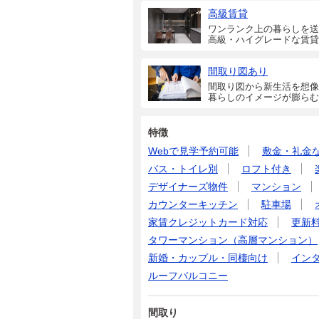
高級賃貸
ワンランク上の暮らしを送
高級・ハイグレードな賃貸
間取り図あり
間取り図から新生活を想像
暮らしのイメージが膨らむ
特徴
Webで見学予約可能
敷金・礼金
バス・トイレ別
ロフト付き
デザイナーズ物件
マンション
カウンターキッチン
駐車場
家賃クレジットカード対応
更新
タワーマンション（高層マンション）
新婚・カップル・同棲向け
イン
ルーフバルコニー
間取り