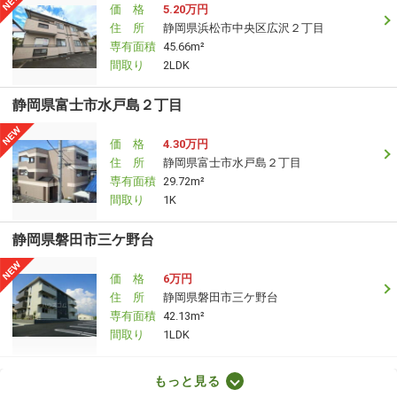
価 格
5.20万円
住 所
静岡県浜松市中央区広沢２丁目
専有面積
45.66m²
間取り
2LDK
静岡県富士市水戸島２丁目
価 格
4.30万円
住 所
静岡県富士市水戸島２丁目
専有面積
29.72m²
間取り
1K
静岡県磐田市三ケ野台
価 格
6万円
住 所
静岡県磐田市三ケ野台
専有面積
42.13m²
間取り
1LDK
静岡県浜松市中央区元浜町
もっと見る