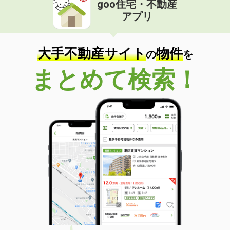
goo住宅・不動産
価 格
6.10万円
アプリ
住 所
静岡県浜松市中央区上島７丁目
専有面積
34.8m²
間取り
2K
大手不動産サイト
物件
の
を
静岡県静岡市駿河区中田１丁目
まとめて検索！
価 格
7.20万円
住 所
静岡県静岡市駿河区中田１丁目
専有面積
30.96m²
間取り
1K
静岡県焼津市石脇下
価 格
4万円
住 所
静岡県焼津市石脇下
専有面積
23.72m²
間取り
1K
静岡県焼津市石脇下