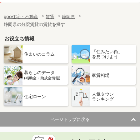
価 格
6.90万円
住 所
静岡県浜松市中央区元浜町
goo住宅・不動産
賃貸
静岡県
専有面積
30.31m²
静岡県の分譲賃貸の賃貸を探す
間取り
1LDK
お役立ち情報
静岡県浜松市中央区元浜町
「住みたい街」
価 格
6.90万円
住まいのコラム
を見つけよう
住 所
静岡県浜松市中央区元浜町
専有面積
30.31m²
暮らしのデータ
間取り
1LDK
家賃相場
(補助金・助成金情報)
静岡県磐田市森下
人気タウン
住宅ローン
ランキング
価 格
3.40万円
住 所
静岡県磐田市森下
専有面積
23.18m²
ページトップに戻る
間取り
1K
静岡県浜松市中央区上島７丁目