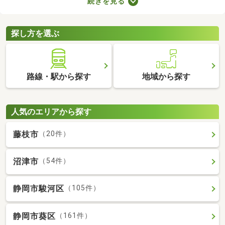
続きを見る
には高級感のある内装に整えられた物件もあるので、グレードの
高いお部屋に住みたい方におすすめですよ。特徴の異なる分譲賃
貸物件のなかから、気になるお部屋を見つけてくださいね。
探し方を選ぶ
路線・駅から探す
地域から探す
人気のエリアから探す
藤枝市
（20件）
沼津市
（54件）
静岡市駿河区
（105件）
静岡市葵区
（161件）