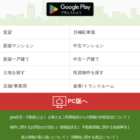
価 格
4万円
住 所
静岡県焼津市石脇下
専有面積
23.72m²
間取り
1K
賃貸
月極駐車場
静岡県浜松市中央区大島町
新築マンション
中古マンション
価 格
4.70万円
新築一戸建て
中古一戸建て
住 所
静岡県浜松市中央区大島町
専有面積
40.3m²
土地を探す
投資物件を探す
間取り
2DK
店舗/事業用
倉庫/トランクルーム
静岡県富士市水戸島本町
PC版へ
価 格
4.70万円
住 所
静岡県富士市水戸島本町
goo住宅・不動産とは
お客さまご利用端末からの情報の外部送信について
専有面積
33m²
間取り
1K
物件に関するお問合せの流れ
情報提供元
不動産情報に関する免責事項
個人情報の取り扱いについて
消費税に関する表記について
静岡県静岡市葵区昭府２丁目