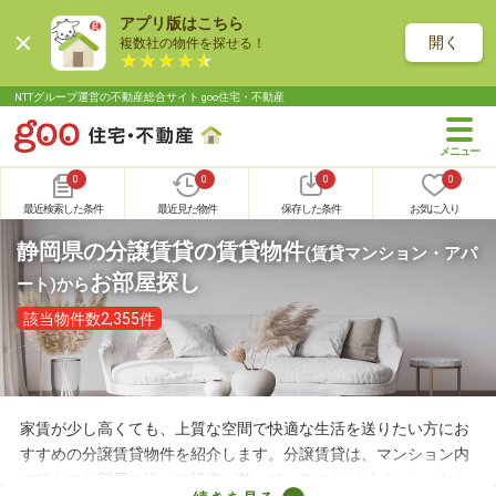
アプリ版はこちら
開く
複数社の物件を探せる！
NTTグループ運営の不動産総合サイト goo住宅・不動産
0
0
0
0
最近検索した条件
最近見た物件
保存した条件
お気に入り
静岡県の分譲賃貸の賃貸物件
(賃貸マンション・アパ
お部屋探し
ート)
から
該当物件数2,355件
家賃が少し高くても、上質な空間で快適な生活を送りたい方にお
すすめの分譲賃貸物件を紹介します。分譲賃貸は、マンション内
のほかのお部屋に比べて設備が整っていることがポイント。なか