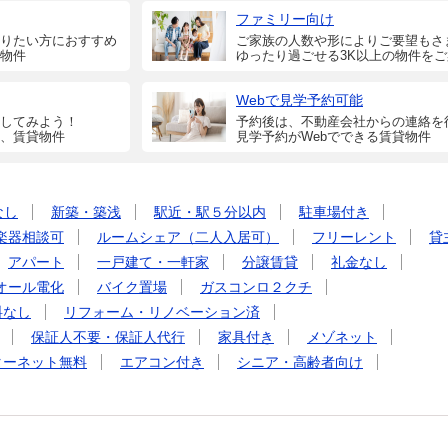
ファミリー向け
りたい方におすすめ
ご家族の人数や形によりご要望もさ
物件
ゆったり過ごせる3K以上の物件を
Webで見学予約可能
してみよう！
予約後は、不動産会社からの連絡を
、賃貸物件
見学予約がWebでできる賃貸物件
なし
新築・築浅
駅近・駅５分以内
駐車場付き
楽器相談可
ルームシェア（二人入居可）
フリーレント
貸
アパート
一戸建て・一軒家
分譲賃貸
礼金なし
オール電化
バイク置場
ガスコンロ２クチ
料なし
リフォーム・リノベーション済
保証人不要・保証人代行
家具付き
メゾネット
ターネット無料
エアコン付き
シニア・高齢者向け