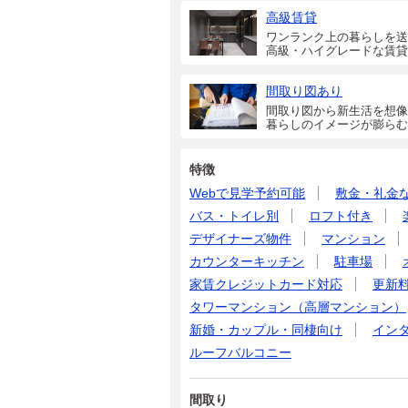
高級賃貸
ワンランク上の暮らしを送
高級・ハイグレードな賃貸
間取り図あり
間取り図から新生活を想像
暮らしのイメージが膨らむ
特徴
Webで見学予約可能
敷金・礼金
バス・トイレ別
ロフト付き
デザイナーズ物件
マンション
カウンターキッチン
駐車場
家賃クレジットカード対応
更新
タワーマンション（高層マンション）
新婚・カップル・同棲向け
イン
ルーフバルコニー
間取り