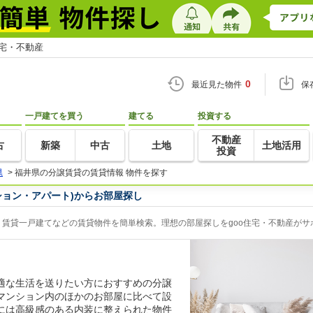
住宅・不動産
0
最近見た物件
保
一戸建てを買う
建てる
投資する
不動産
古
新築
中古
土地
土地活用
投資
県
>
福井県の分譲賃貸の賃貸情報 物件を探す
ション・アパート)からお部屋探し
賃貸一戸建てなどの賃貸物件を簡単検索。理想の部屋探しをgoo住宅・不動産がサ
適な生活を送りたい方におすすめの分譲
マンション内のほかのお部屋に比べて設
には高級感のある内装に整えられた物件