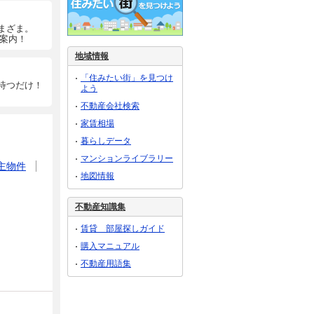
まざま。
ご案内！
地域情報
「住みたい街」を見つけ
待つだけ！
よう
不動産会社検索
家賃相場
暮らしデータ
マンションライブラリー
主物件
地図情報
不動産知識集
賃貸 部屋探しガイド
購入マニュアル
不動産用語集