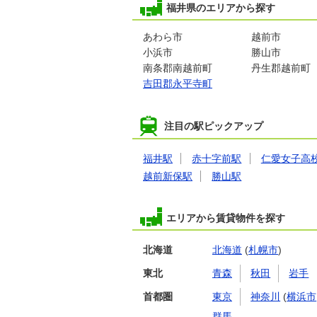
福井県のエリアから探す
あわら市
越前市
小浜市
勝山市
南条郡南越前町
丹生郡越前町
吉田郡永平寺町
注目の駅ピックアップ
福井駅
赤十字前駅
仁愛女子高
越前新保駅
勝山駅
エリアから賃貸物件を探す
北海道
北海道
(
札幌市
)
東北
青森
秋田
岩手
首都圏
東京
神奈川
(
横浜市
群馬