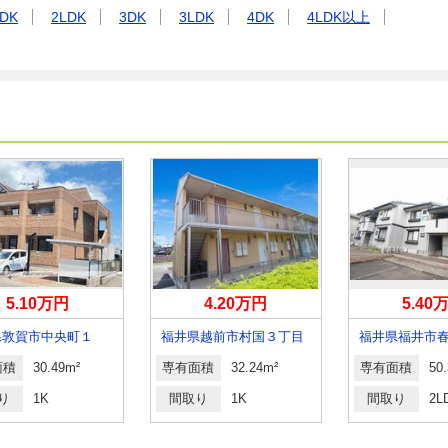
DK
2LDK
3DK
3LDK
4DK
4LDK以上
5.10万円
4.20万円
5.40
県敦賀市中央町１
福井県越前市村国３丁目
福井県福井市
面積
30.49m²
専有面積
32.24m²
専有面積
50
り
1K
間取り
1K
間取り
2L