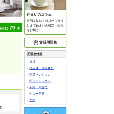
住まいのコラム
専門家監修！賃貸から引越
しまで住まいの役立つ情報
79
掲載数
件
をお届け。
賃貸用語集
不動産情報
賃貸
貸店舗・貸事務所
新築マンション
中古マンション
新築一戸建て
中古一戸建て
土地
集