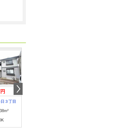
万円
5.60万円
7.90万円
春日３丁目
福井県鯖江市五郎丸町
福井県福井市光陽２丁
.38m²
専有面積
56.2m²
専有面積
69.66m²
DK
間取り
2DK
間取り
2LDK