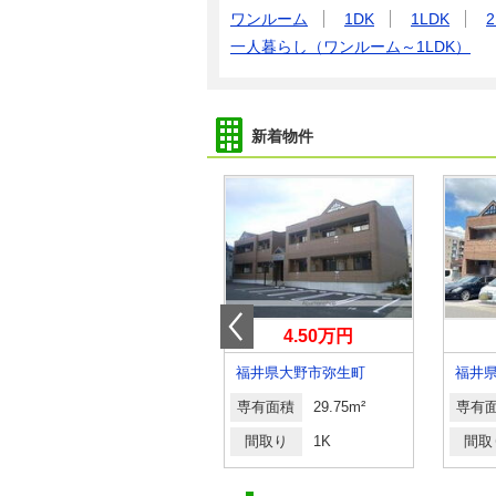
ワンルーム
1DK
1LDK
2
一人暮らし（ワンルーム～1LDK）
新着物件
4.40万円
4.50万円
福井県福井市高木中央１丁目
福井県大野市弥生町
福井
専有面積
20.37m²
専有面積
29.75m²
専有
間取り
1K
間取り
1K
間取