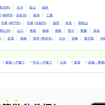
新潟市
)
石川
富山
福井
岡
(
静岡市
・
浜松市
)
岐阜
三重
兵庫
(
神戸市
)
京都
(
京都市
)
滋賀
奈良
和歌山
岡山市
)
山口
鳥取
島根
徳島
香川
愛媛
高知
市
)
佐賀
長崎
熊本
(
熊本市
)
大分
宮崎
鹿児島
沖
新築一戸建て
中古一戸建て
土地
賃貸
店舗・事業