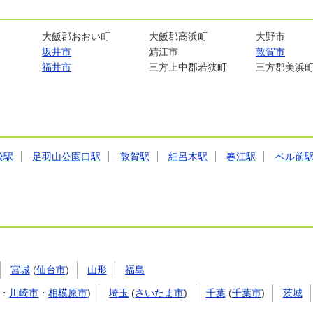
大飯郡おおい町
大飯郡高浜町
大野市
坂井市
鯖江市
敦賀市
福井市
三方上中郡若狭町
三方郡美浜
校駅
足羽山公園口駅
敦賀駅
細呂木駅
春江駅
ベル前
宮城
(
仙台市
)
山形
福島
・
川崎市
・
相模原市
)
埼玉
(
さいたま市
)
千葉
(
千葉市
)
茨城