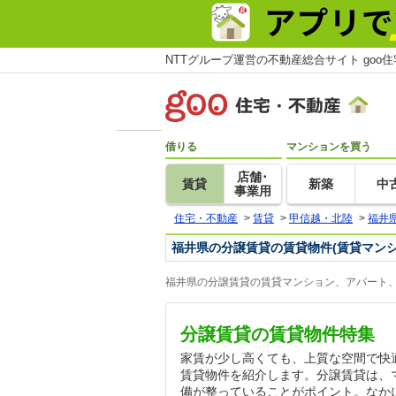
NTTグループ運営の不動産総合サイト goo
借りる
マンションを買う
店舗･
賃貸
新築
中
事業用
住宅・不動産
>
賃貸
>
甲信越・北陸
>
福井
福井県の分譲賃貸の賃貸物件(賃貸マン
福井県の分譲賃貸の賃貸マンション、アパート、
分譲賃貸の賃貸物件特集
家賃が少し高くても、上質な空間で快
賃貸物件を紹介します。分譲賃貸は、
備が整っていることがポイント。なか