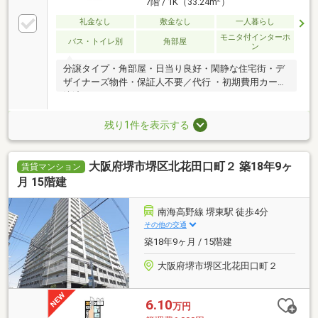
7階 / 1K（33.24m
）
礼金なし
敷金なし
一人暮らし
モニタ付インターホ
バス・トイレ別
角部屋
ン
分譲タイプ・角部屋・日当り良好・閑静な住宅街・デ
ザイナーズ物件・保証人不要／代行 ・初期費用カード
決済可
残り1件を表示する
大阪府堺市堺区北花田口町２ 築18年9ヶ
賃貸マンション
月 15階建
南海高野線 堺東駅 徒歩4分
その他の交通
築18年9ヶ月 / 15階建
大阪府堺市堺区北花田口町２
6.10
万円