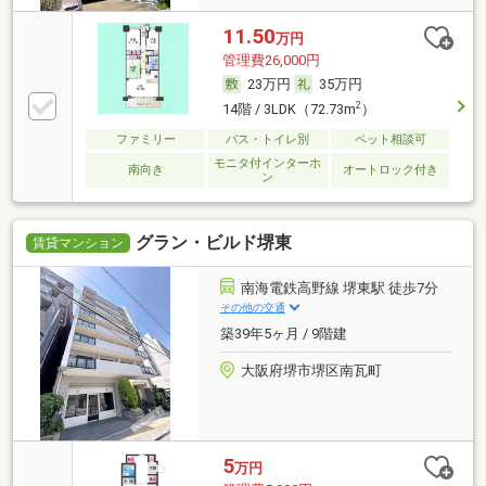
11.50
万円
管理費26,000円
23万円
35万円
2
14階 / 3LDK（72.73m
）
ファミリー
バス・トイレ別
ペット相談可
モニタ付インターホ
南向き
オートロック付き
ン
グラン・ビルド堺東
賃貸マンション
南海電鉄高野線 堺東駅 徒歩7分
その他の交通
築39年5ヶ月 / 9階建
大阪府堺市堺区南瓦町
5
万円