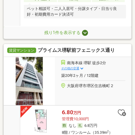
ペット相談可・二人入居可・分譲タイプ・日当り良
好・初期費用カード決済可
残り1件を表示する
プライムス堺駅前フェニックス通り
賃貸マンション
南海本線 堺駅 徒歩2分
その他の交通
築20年2ヶ月 / 12階建
大阪府堺市堺区住吉橋町２
6.80
万円
管理費10,000円
なし
6.8万円
2
8階 / ワンルーム（35.39m
）