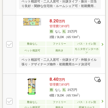
ペット相談可・二人入居可・分譲タイプ・振分・日当
り良好・閑静な住宅街・ルームシェア可・初期費用カ
ード決済可
8.20
万円
管理費7,810円
なし
25万円
2
2階 / 3LDK（65.13m
）
敷金なし
ファミリー
バス・トイレ別
モニタ付インターホ
ペット相談可
南向き
ン
ペット相談可・二人入居可・分譲タイプ・外観タイル
張り・デザイナーズ物件・初期費用カード決済可
8.40
万円
管理費7,810円
なし
25万円
2
6階 / 3LDK（65.13m
）
敷金なし
ファミリー
バス・トイレ別
ペット相談可
南向き
収納スペース