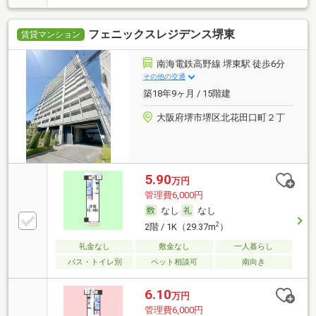
フェニックスレジデンス堺東
賃貸マンション
南海電鉄高野線 堺東駅 徒歩6分
その他の交通
築18年9ヶ月 / 15階建
大阪府堺市堺区北花田口町２丁
5.90
万円
管理費6,000円
なし
なし
2
2階 / 1K（29.37m
）
礼金なし
敷金なし
一人暮らし
バス・トイレ別
ペット相談可
南向き
6.10
万円
管理費6,000円