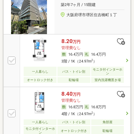
築2年7ヶ月 / 15階建
大阪府堺市堺区住吉橋町１丁
8.20
万円
管理費なし
16.4万円
16.4万円
2
3階 / 1K（24.97m
）
モニタ付インターホ
一人暮らし
バス・トイレ別
ン
オートロック付き
駐輪場
室内洗濯機置き場
8.40
万円
管理費なし
16.8万円
16.8万円
2
4階 / 1K（24.97m
）
一人暮らし
バス・トイレ別
角部屋
モニタ付インターホ
オートロック付き
駐輪場
ン