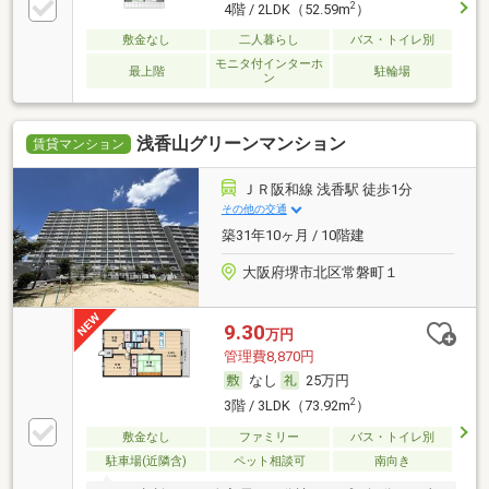
2
4階 / 2LDK（52.59m
）
敷金なし
二人暮らし
バス・トイレ別
モニタ付インターホ
最上階
駐輪場
ン
浅香山グリーンマンション
賃貸マンション
ＪＲ阪和線 浅香駅 徒歩1分
その他の交通
築31年10ヶ月 / 10階建
大阪府堺市北区常磐町１
9.30
万円
管理費8,870円
なし
25万円
2
3階 / 3LDK（73.92m
）
敷金なし
ファミリー
バス・トイレ別
駐車場(近隣含)
ペット相談可
南向き