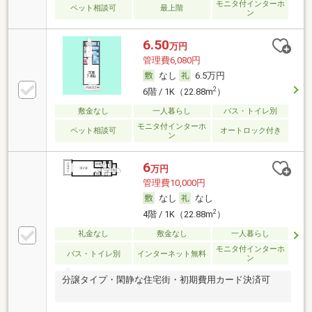
モニタ付インターホ
ペット相談可
最上階
ン
6.50
万円
管理費6,080円
なし
6.5万円
2
6階 / 1K（22.88m
）
敷金なし
一人暮らし
バス・トイレ別
モニタ付インターホ
ペット相談可
オートロック付き
ン
6
万円
管理費10,000円
なし
なし
2
4階 / 1K（22.88m
）
礼金なし
敷金なし
一人暮らし
モニタ付インターホ
バス・トイレ別
インターネット無料
ン
分譲タイプ・閑静な住宅街・初期費用カード決済可