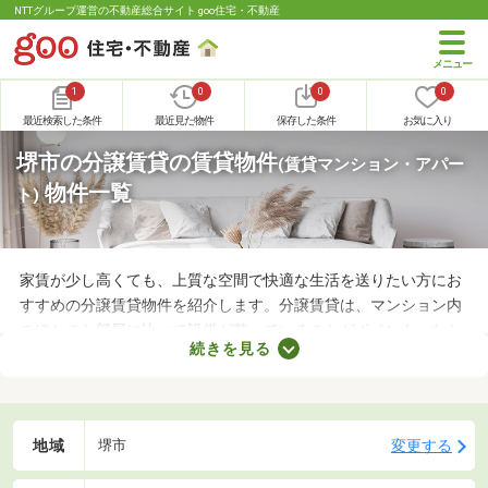
NTTグループ運営の不動産総合サイト goo住宅・不動産
1
0
0
0
最近検索した条件
最近見た物件
保存した条件
お気に入り
堺市の分譲賃貸の賃貸物件
(賃貸マンション・アパー
物件一覧
ト)
家賃が少し高くても、上質な空間で快適な生活を送りたい方にお
すすめの分譲賃貸物件を紹介します。分譲賃貸は、マンション内
のほかのお部屋に比べて設備が整っていることがポイント。なか
続きを見る
には高級感のある内装に整えられた物件もあるので、グレードの
高いお部屋に住みたい方におすすめですよ。特徴の異なる分譲賃
貸物件のなかから、気になるお部屋を見つけてくださいね。
地域
変更する
堺市