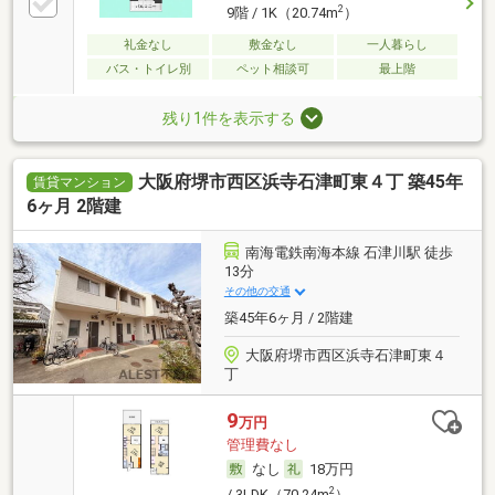
2
9階 / 1K（20.74m
）
礼金なし
敷金なし
一人暮らし
バス・トイレ別
ペット相談可
最上階
残り1件を表示する
大阪府堺市西区浜寺石津町東４丁 築45年
賃貸マンション
6ヶ月 2階建
南海電鉄南海本線 石津川駅 徒歩
13分
その他の交通
築45年6ヶ月 / 2階建
大阪府堺市西区浜寺石津町東４
丁
9
万円
管理費なし
なし
18万円
2