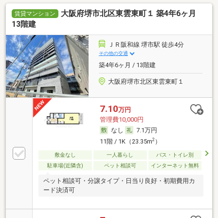
大阪府堺市北区東雲東町１ 築4年6ヶ月
賃貸マンション
13階建
ＪＲ阪和線 堺市駅 徒歩4分
その他の交通
築4年6ヶ月 / 13階建
大阪府堺市北区東雲東町１
7.10
万円
管理費10,000円
なし
7.1万円
2
11階 / 1K（23.35m
）
敷金なし
一人暮らし
バス・トイレ別
駐車場(近隣含)
ペット相談可
インターネット無料
ペット相談可・分譲タイプ・日当り良好・初期費用カ
ード決済可