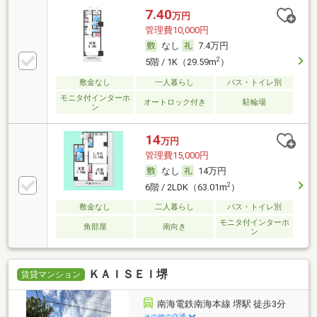
7.40
万円
管理費10,000円
なし
7.4万円
2
5階 / 1K（29.59m
）
敷金なし
一人暮らし
バス・トイレ別
モニタ付インターホ
オートロック付き
駐輪場
ン
14
万円
管理費15,000円
なし
14万円
2
6階 / 2LDK（63.01m
）
敷金なし
二人暮らし
バス・トイレ別
モニタ付インターホ
角部屋
南向き
ン
ＫＡＩＳＥＩ堺
賃貸マンション
南海電鉄南海本線 堺駅 徒歩3分
その他の交通