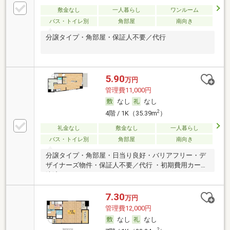
敷金なし
一人暮らし
ワンルーム
バス・トイレ別
角部屋
南向き
分譲タイプ・角部屋・保証人不要／代行
5.90
万円
管理費11,000円
なし
なし
2
4階 / 1K（35.39m
）
礼金なし
敷金なし
一人暮らし
バス・トイレ別
角部屋
南向き
分譲タイプ・角部屋・日当り良好・バリアフリー・デ
ザイナーズ物件・保証人不要／代行 ・初期費用カード
決済可
7.30
万円
管理費12,000円
なし
なし
2