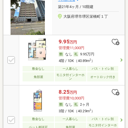
築21年4ヶ月 / 10階建
大阪府堺市堺区栄橋町１丁
9.95
万円
管理費11,000円
なし
9.95万円
2
4階 / 1DK（40.89m
）
敷金なし
一人暮らし
バス・トイレ別
モニタ付インターホ
角部屋
オートロック付き
ン
8.25
万円
管理費10,000円
なし
2ヶ月
2
3階 / 1DK（40.29m
）
敷金なし
一人暮らし
バス・トイレ別
モニタ付インターホ
ペット相談可
角部屋