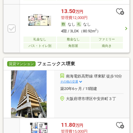
13.50
万円
管理費12,000円
なし
なし
2
4階 / 3LDK（80.92m
）
礼金なし
敷金なし
ファミリー
バス・トイレ別
角部屋
南向き
フェニックス堺東
賃貸マンション
南海電鉄高野線 堺東駅 徒歩10分
その他の交通
築20年6ヶ月 / 15階建
大阪府堺市堺区中安井町３丁
11.80
万円
管理費15,000円