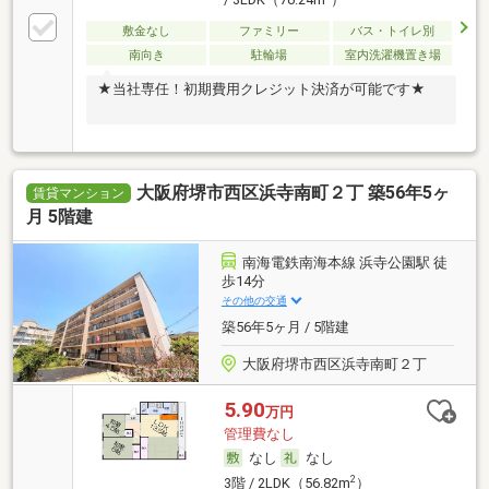
/ 3LDK（70.24m
）
敷金なし
ファミリー
バス・トイレ別
南向き
駐輪場
室内洗濯機置き場
★当社専任！初期費用クレジット決済が可能です★
大阪府堺市西区浜寺南町２丁 築56年5ヶ
賃貸マンション
月 5階建
南海電鉄南海本線 浜寺公園駅 徒
歩14分
その他の交通
築56年5ヶ月 / 5階建
大阪府堺市西区浜寺南町２丁
5.90
万円
管理費なし
なし
なし
2
3階 / 2LDK（56.82m
）