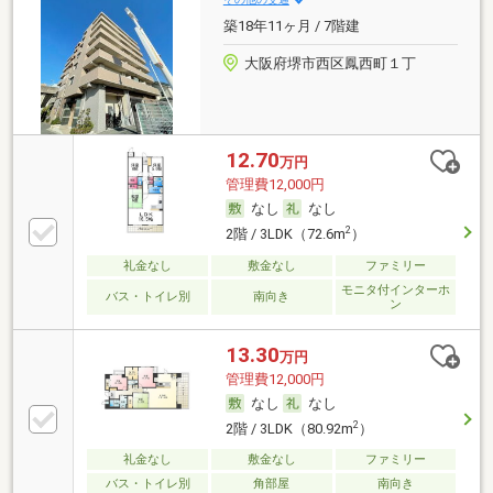
築18年11ヶ月 / 7階建
大阪府堺市西区鳳西町１丁
12.70
万円
管理費12,000円
なし
なし
2
2階 / 3LDK（72.6m
）
礼金なし
敷金なし
ファミリー
モニタ付インターホ
バス・トイレ別
南向き
ン
13.30
万円
管理費12,000円
なし
なし
2
2階 / 3LDK（80.92m
）
礼金なし
敷金なし
ファミリー
バス・トイレ別
角部屋
南向き