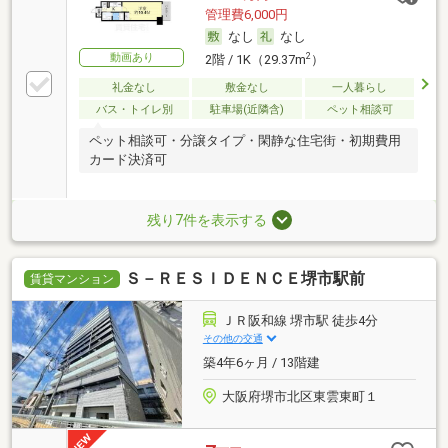
管理費6,000円
なし
なし
動画あり
2
2階 / 1K（29.37m
）
礼金なし
敷金なし
一人暮らし
バス・トイレ別
駐車場(近隣含)
ペット相談可
ペット相談可・分譲タイプ・閑静な住宅街・初期費用
カード決済可
残り7件を表示する
Ｓ－ＲＥＳＩＤＥＮＣＥ堺市駅前
賃貸マンション
ＪＲ阪和線 堺市駅 徒歩4分
その他の交通
築4年6ヶ月 / 13階建
大阪府堺市北区東雲東町１