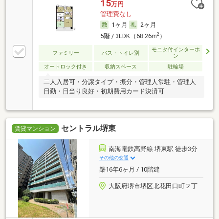
15
万円
管理費なし
1ヶ月
2ヶ月
2
5階 / 3LDK（68.26m
）
モニタ付インターホ
ファミリー
バス・トイレ別
ン
オートロック付き
収納スペース
駐輪場
二人入居可・分譲タイプ・振分・管理人常駐・管理人
日勤・日当り良好・初期費用カード決済可
セントラル堺東
賃貸マンション
南海電鉄高野線 堺東駅 徒歩3分
その他の交通
築16年6ヶ月 / 10階建
大阪府堺市堺区北花田口町２丁