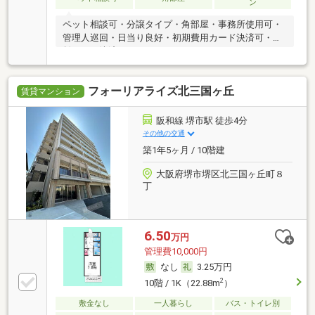
ン
ペット相談可・分譲タイプ・角部屋・事務所使用可・
管理人巡回・日当り良好・初期費用カード決済可・家
賃カード決済可
フォーリアライズ北三国ヶ丘
賃貸マンション
阪和線 堺市駅 徒歩4分
その他の交通
築1年5ヶ月 / 10階建
大阪府堺市堺区北三国ヶ丘町８
丁
6.50
万円
管理費10,000円
なし
3.25万円
2
10階 / 1K（22.88m
）
敷金なし
一人暮らし
バス・トイレ別