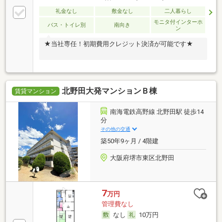
礼金なし
敷金なし
二人暮らし
モニタ付インターホ
バス・トイレ別
南向き
ン
★当社専任！初期費用クレジット決済が可能です★
北野田大発マンションＢ棟
賃貸マンション
南海電鉄高野線 北野田駅 徒歩14
分
その他の交通
築50年9ヶ月 / 4階建
大阪府堺市東区北野田
7
万円
管理費なし
なし
10万円