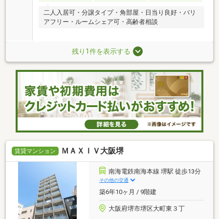
二人入居可・分譲タイプ・角部屋・日当り良好・バリ
アフリー・ルームシェア可・高齢者相談
残り1件を表示する
ＭＡＸＩＶ大阪堺
賃貸マンション
南海電鉄南海本線 堺駅 徒歩13分
その他の交通
築6年10ヶ月 / 9階建
大阪府堺市堺区大町東３丁