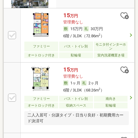
15
万円
管理費なし
15万円
30万円
2
6階 / 3LDK（72.86m
）
モニタ付インターホ
ファミリー
バス・トイレ別
ン
オートロック付き
駐輪場
室内洗濯機置き場
15
万円
管理費なし
1ヶ月
2ヶ月
2
6階 / 3LDK（68.26m
）
ファミリー
バス・トイレ別
南向き
オートロック付き
収納スペース
駐輪場
二人入居可・分譲タイプ・日当り良好・初期費用カー
ド決済可