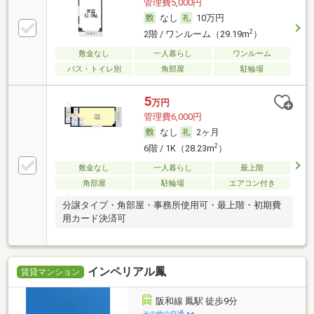
管理費5,000円
なし
10万円
2
2階 / ワンルーム（29.19m
）
敷金なし
一人暮らし
ワンルーム
バス・トイレ別
角部屋
駐輪場
5
万円
管理費6,000円
なし
2ヶ月
2
6階 / 1K（28.23m
）
敷金なし
一人暮らし
最上階
角部屋
駐輪場
エアコン付き
分譲タイプ・角部屋・事務所使用可・最上階・初期費
用カード決済可
インペリアル鳳
賃貸マンション
阪和線 鳳駅 徒歩9分
その他の交通