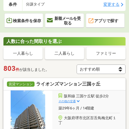
条件
変更する
分譲タイプ
新着メールを受
検索条件を保存
アプリで探す
取る
人数に合った間取りを選ぶ
一人暮らし
二人暮らし
ファミリー
803
件
が該当しました。
ライオンズマンション三国ヶ丘
賃貸マンション
阪和線 三国ケ丘駅 徒歩2分
その他の交通
築29年6ヶ月 / 14階建
大阪府堺市北区百舌鳥梅北町１
丁