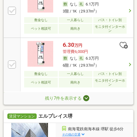
なし
6.1万円
2
3階 / 1K（29.37m
）
敷金なし
一人暮らし
バス・トイレ別
モニタ付インターホ
ペット相談可
南向き
ン
6.30
万円
管理費6,000円
なし
6.3万円
2
6階 / 1K（29.37m
）
敷金なし
一人暮らし
バス・トイレ別
モニタ付インターホ
ペット相談可
南向き
ン
残り7件を表示する
エルプレイス堺
賃貸マンション
南海電鉄南海本線 堺駅 徒歩6分
その他の交通