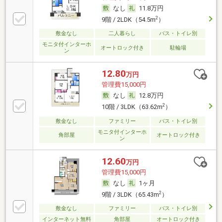
なし
11.8万円
2
9階 / 2LDK（54.5m
）
敷金なし
二人暮らし
バス・トイレ別
モニタ付インターホ
オートロック付き
駐輪場
ン
12.80
万円
管理費15,000円
なし
12.8万円
2
10階 / 3LDK（63.62m
）
敷金なし
ファミリー
バス・トイレ別
モニタ付インターホ
角部屋
オートロック付き
ン
12.60
万円
管理費15,000円
なし
1ヶ月
2
9階 / 3LDK（65.43m
）
敷金なし
ファミリー
バス・トイレ別
インターネット無料
角部屋
オートロック付き