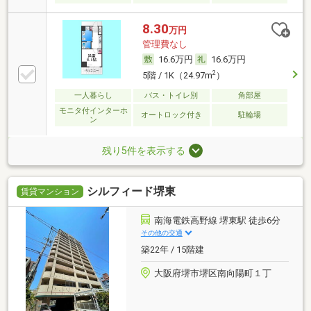
8.30
万円
管理費なし
16.6万円
16.6万円
2
5階 / 1K（24.97m
）
一人暮らし
バス・トイレ別
角部屋
モニタ付インターホ
オートロック付き
駐輪場
ン
残り5件を表示する
シルフィード堺東
賃貸マンション
南海電鉄高野線 堺東駅 徒歩6分
その他の交通
築22年 / 15階建
大阪府堺市堺区南向陽町１丁