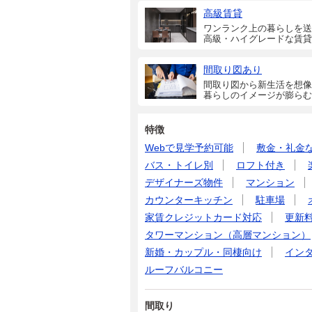
高級賃貸
ワンランク上の暮らしを送
高級・ハイグレードな賃貸
間取り図あり
間取り図から新生活を想像
暮らしのイメージが膨らむ
特徴
Webで見学予約可能
敷金・礼金
バス・トイレ別
ロフト付き
デザイナーズ物件
マンション
カウンターキッチン
駐車場
家賃クレジットカード対応
更新
タワーマンション（高層マンション）
新婚・カップル・同棲向け
イン
ルーフバルコニー
間取り