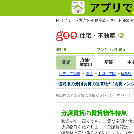
NTTグループ運営の不動産総合サイト goo
借りる
マンションを買う
店舗･
賃貸
新築
中
事業用
住宅・不動産
>
賃貸
>
中国・四国
>
徳島県
徳島県の分譲賃貸の賃貸物件(賃貸マン
徳島県の分譲賃貸の賃貸マンション、アパート、
分譲賃貸の賃貸物件特集
家賃が少し高くても、上質な空間で快
賃貸物件を紹介します。分譲賃貸は、
備が整っていることがポイント。なか