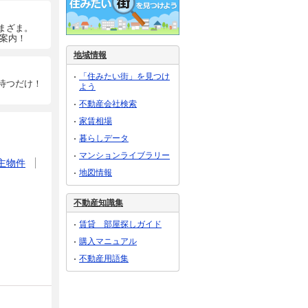
まざま。
ご案内！
地域情報
「住みたい街」を見つけ
待つだけ！
よう
不動産会社検索
家賃相場
暮らしデータ
マンションライブラリー
主物件
地図情報
不動産知識集
賃貸 部屋探しガイド
購入マニュアル
不動産用語集