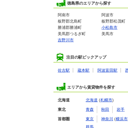
徳島県のエリアから探す
阿南市
阿波市
板野郡北島町
板野郡松茂町
勝浦郡勝浦町
小松島市
美馬郡つるぎ町
美馬市
吉野川市
注目の駅ピックアップ
佐古駅
蔵本駅
阿波富田駅
エリアから賃貸物件を探す
北海道
北海道
(
札幌市
)
東北
青森
秋田
岩手
首都圏
東京
神奈川
(
横浜市
群馬