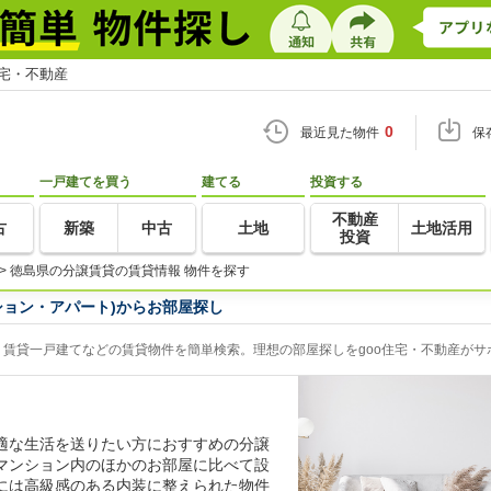
住宅・不動産
0
最近見た物件
保
一戸建てを買う
建てる
投資する
不動産
古
新築
中古
土地
土地活用
投資
>
徳島県の分譲賃貸の賃貸情報 物件を探す
ション・アパート)からお部屋探し
賃貸一戸建てなどの賃貸物件を簡単検索。理想の部屋探しをgoo住宅・不動産がサ
適な生活を送りたい方におすすめの分譲
マンション内のほかのお部屋に比べて設
には高級感のある内装に整えられた物件