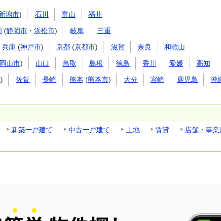
新潟市
)
石川
富山
福井
岡
(
静岡市
・
浜松市
)
岐阜
三重
兵庫
(
神戸市
)
京都
(
京都市
)
滋賀
奈良
和歌山
岡山市
)
山口
鳥取
島根
徳島
香川
愛媛
高知
市
)
佐賀
長崎
熊本
(
熊本市
)
大分
宮崎
鹿児島
沖
新築一戸建て
中古一戸建て
土地
賃貸
店舗・事業