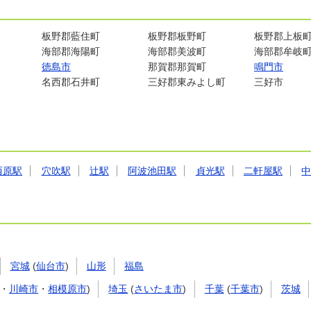
板野郡藍住町
板野郡板野町
板野郡上板
海部郡海陽町
海部郡美波町
海部郡牟岐
徳島市
那賀郡那賀町
鳴門市
名西郡石井町
三好郡東みよし町
三好市
西原駅
穴吹駅
辻駅
阿波池田駅
貞光駅
二軒屋駅
宮城
(
仙台市
)
山形
福島
・
川崎市
・
相模原市
)
埼玉
(
さいたま市
)
千葉
(
千葉市
)
茨城