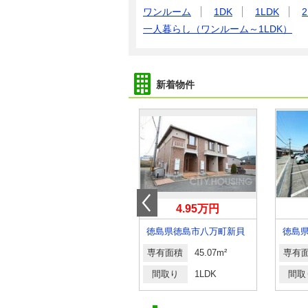
ワンルーム
1DK
1LDK
2
一人暮らし（ワンルーム～1LDK）
新着物件
4.40万円
4.95万円
徳島県小松島市小松島町字南開
徳島県徳島市八万町新貝
専有面積
46.06m²
専有面積
45.07m²
専有
間取り
2DK
間取り
1LDK
間取