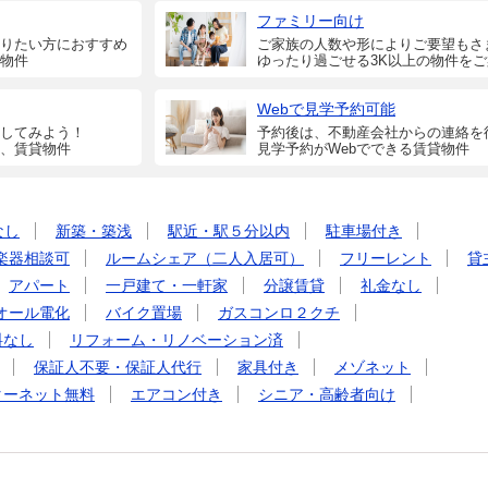
ファミリー向け
りたい方におすすめ
ご家族の人数や形によりご要望もさ
物件
ゆったり過ごせる3K以上の物件を
Webで見学予約可能
してみよう！
予約後は、不動産会社からの連絡を
、賃貸物件
見学予約がWebでできる賃貸物件
なし
新築・築浅
駅近・駅５分以内
駐車場付き
楽器相談可
ルームシェア（二人入居可）
フリーレント
貸
アパート
一戸建て・一軒家
分譲賃貸
礼金なし
オール電化
バイク置場
ガスコンロ２クチ
料なし
リフォーム・リノベーション済
保証人不要・保証人代行
家具付き
メゾネット
ターネット無料
エアコン付き
シニア・高齢者向け