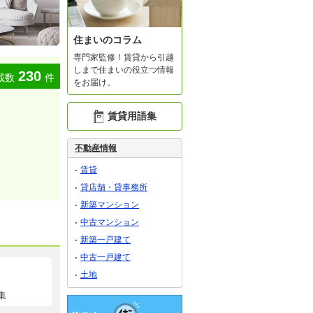
住まいのコラム
専門家監修！賃貸から引越
しまで住まいの役立つ情報
230
載数
件
をお届け。
賃貸用語集
不動産情報
賃貸
貸店舗・貸事務所
新築マンション
中古マンション
新築一戸建て
中古一戸建て
土地
集