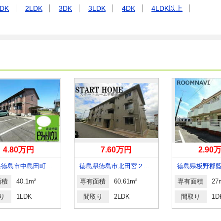
DK
2LDK
3DK
3LDK
4DK
4LDK以上
4.80万円
7.60万円
2.90
徳島県徳島市中島田町４丁目
徳島県徳島市北田宮２丁目
面積
40.1m²
専有面積
60.61m²
専有面積
27
り
1LDK
間取り
2LDK
間取り
1D