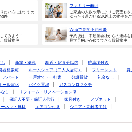
ファミリー向け
りたい方におすすめ
ご家族の人数や形によりご要望もさ
物件
ゆったり過ごせる3K以上の物件を
Webで見学予約可能
してみよう！
予約後は、不動産会社からの連絡を
、賃貸物件
見学予約がWebでできる賃貸物件
なし
新築・築浅
駅近・駅５分以内
駐車場付き
楽器相談可
ルームシェア（二人入居可）
フリーレント
貸
アパート
一戸建て・一軒家
分譲賃貸
礼金なし
オール電化
バイク置場
ガスコンロ２クチ
料なし
リフォーム・リノベーション済
保証人不要・保証人代行
家具付き
メゾネット
ターネット無料
エアコン付き
シニア・高齢者向け