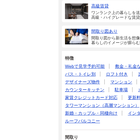
高級賃貸
ワンランク上の暮らしを送
高級・ハイグレードな賃貸
間取り図あり
間取り図から新生活を想像
暮らしのイメージが膨らむ
特徴
Webで見学予約可能
敷金・礼金
バス・トイレ別
ロフト付き
デザイナーズ物件
マンション
カウンターキッチン
駐車場
家賃クレジットカード対応
更新
タワーマンション（高層マンション）
新婚・カップル・同棲向け
イン
ルーフバルコニー
間取り