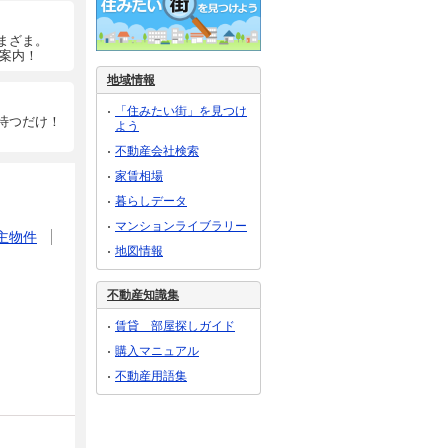
まざま。
ご案内！
地域情報
「住みたい街」を見つけ
待つだけ！
よう
不動産会社検索
家賃相場
暮らしデータ
マンションライブラリー
主物件
地図情報
不動産知識集
賃貸 部屋探しガイド
購入マニュアル
不動産用語集