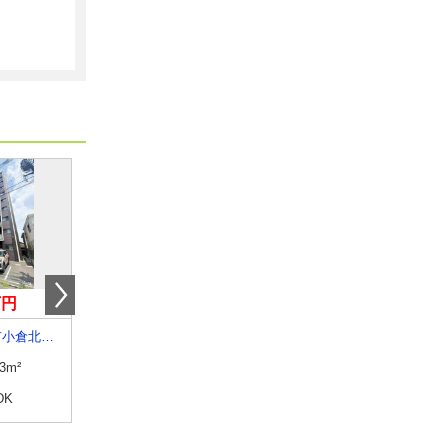
万円
3.80万円
5万円
福岡県北九州市小倉北区白銀１丁目
福岡県大川市大字榎津
福岡県久留米市小森野３
.3m²
専有面積
39.37m²
専有面積
41.94m²
DK
間取り
1K
間取り
1LDK