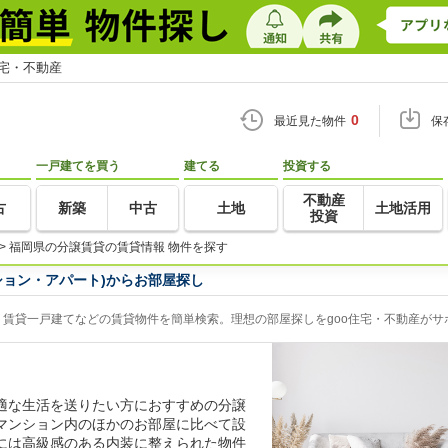
住宅・不動産
0
最近見た物件
保
一戸建てを買う
建てる
投資する
不動産
古
新築
中古
土地
土地活用
投資
>
福岡県の分譲賃貸の賃貸情報 物件を探す
ション・アパート)からお部屋探し
賃貸一戸建てなどの賃貸物件を簡単検索。理想の部屋探しをgoo住宅・不動産がサ
適な生活を送りたい方におすすめの分譲
マンション内のほかのお部屋に比べて設
には高級感のある内装に整えられた物件