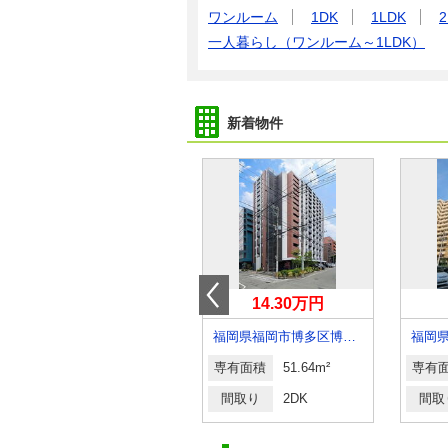
ワンルーム
1DK
1LDK
2
一人暮らし（ワンルーム～1LDK）
新着物件
7.50万円
14.30万円
福岡県福岡市博多区竹下４丁目
福岡県福岡市博多区博多駅南２丁目
専有面積
34.77m²
専有面積
51.64m²
専有
間取り
1LDK
間取り
2DK
間取