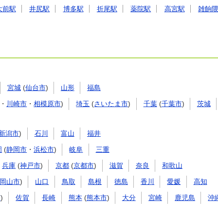
大前駅
井尻駅
博多駅
折尾駅
薬院駅
高宮駅
雑餉
宮城
(
仙台市
)
山形
福島
・
川崎市
・
相模原市
)
埼玉
(
さいたま市
)
千葉
(
千葉市
)
茨城
新潟市
)
石川
富山
福井
岡
(
静岡市
・
浜松市
)
岐阜
三重
兵庫
(
神戸市
)
京都
(
京都市
)
滋賀
奈良
和歌山
岡山市
)
山口
鳥取
島根
徳島
香川
愛媛
高知
市
)
佐賀
長崎
熊本
(
熊本市
)
大分
宮崎
鹿児島
沖