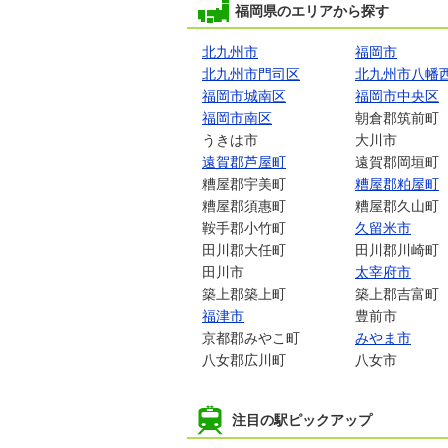
福岡県のエリアから探す
北九州市
福岡市
北九州市門司区
北九州市八幡
福岡市城南区
福岡市中央区
福岡市南区
朝倉郡筑前町
うきは市
大川市
遠賀郡芦屋町
遠賀郡岡垣町
糟屋郡宇美町
糟屋郡粕屋町
糟屋郡須惠町
糟屋郡久山町
鞍手郡小竹町
久留米市
田川郡大任町
田川郡川崎町
田川市
太宰府市
築上郡築上町
築上郡吉富町
福津市
豊前市
京都郡みやこ町
みやま市
八女郡広川町
八女市
注目の駅ピックアップ