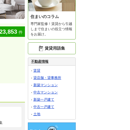
住まいのコラム
専門家監修！賃貸から引越
しまで住まいの役立つ情報
23,853
件
をお届け。
賃貸用語集
不動産情報
賃貸
貸店舗・貸事務所
新築マンション
中古マンション
新築一戸建て
中古一戸建て
土地
集