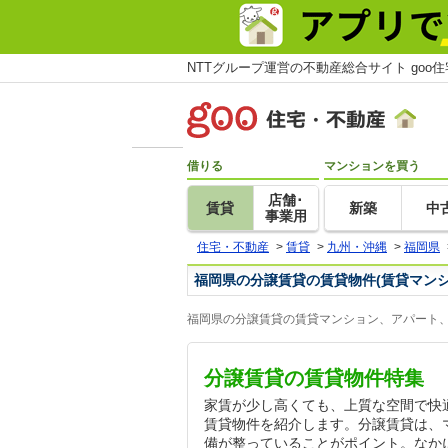
NTTグループ運営の不動産総合サイト goo
借りる
マンションを買う
店舗･
賃貸
新築
中
事業用
住宅・不動産
>
賃貸
>
九州・沖縄
>
福岡県
福岡県の分譲賃貸の賃貸物件(賃貸マン
福岡県の分譲賃貸の賃貸マンション、アパート、
分譲賃貸の賃貸物件特集
家賃が少し高くても、上質な空間で快
賃貸物件を紹介します。分譲賃貸は、
備が整っていることがポイント。なか