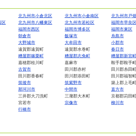
北九州市小倉北区
北九州市小倉南区
北九州市戸
西区
北九州市八幡東区
北九州市若松区
福岡市早良
福岡市西区
福岡市博多区
福岡市東区
朝倉市
飯塚市
糸島市
大野城市
大牟田市
小郡市
遠賀郡遠賀町
遠賀郡水巻町
春日市
糟屋郡篠栗町
糟屋郡志免町
糟屋郡新宮
嘉穂郡桂川町
嘉麻市
鞍手郡鞍手
古賀市
田川郡赤村
田川郡糸田
田川郡香春町
田川郡添田町
田川郡福智
筑後市
筑紫野市
築上郡上毛
那珂川市
中間市
直方市
三井郡大刀洗町
三潴郡大木町
京都郡苅田
宮若市
宗像市
柳川市
行橋市