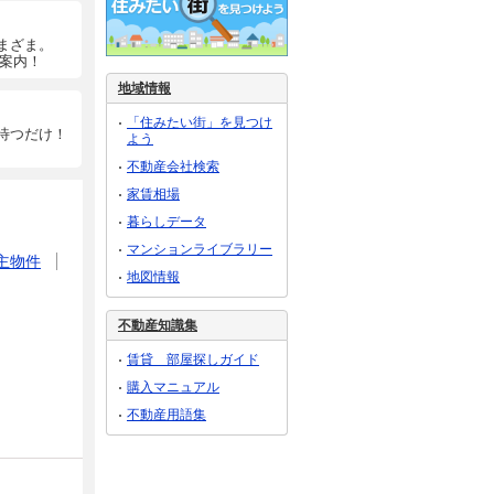
まざま。
ご案内！
地域情報
「住みたい街」を見つけ
待つだけ！
よう
不動産会社検索
家賃相場
暮らしデータ
マンションライブラリー
主物件
地図情報
不動産知識集
賃貸 部屋探しガイド
購入マニュアル
不動産用語集