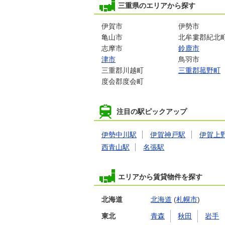
三重県のエリアから探す
伊賀市
伊勢市
亀山市
北牟婁郡紀北
志摩市
鈴鹿市
津市
鳥羽市
三重郡川越町
三重郡菰野町
度会郡度会町
注目の駅ピックアップ
伊勢中川駅
伊賀神戸駅
伊賀上
西青山駅
名張駅
エリアから賃貸物件を探す
北海道
北海道
(
札幌市
)
東北
青森
秋田
岩手