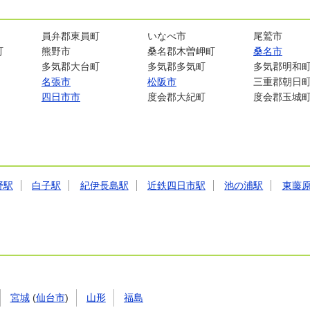
員弁郡東員町
いなべ市
尾鷲市
町
熊野市
桑名郡木曽岬町
桑名市
多気郡大台町
多気郡多気町
多気郡明和
名張市
松阪市
三重郡朝日
四日市市
度会郡大紀町
度会郡玉城
野駅
白子駅
紀伊長島駅
近鉄四日市駅
池の浦駅
東藤
宮城
(
仙台市
)
山形
福島