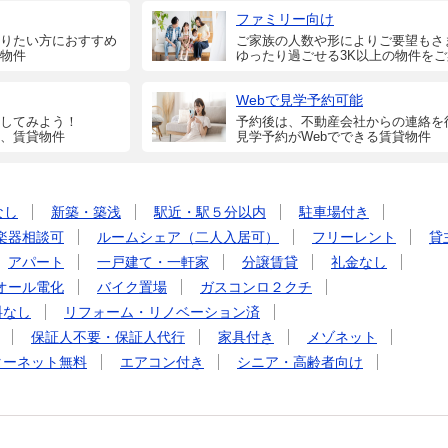
ファミリー向け
りたい方におすすめ
ご家族の人数や形によりご要望もさ
物件
ゆったり過ごせる3K以上の物件を
Webで見学予約可能
してみよう！
予約後は、不動産会社からの連絡を
、賃貸物件
見学予約がWebでできる賃貸物件
なし
新築・築浅
駅近・駅５分以内
駐車場付き
楽器相談可
ルームシェア（二人入居可）
フリーレント
貸
アパート
一戸建て・一軒家
分譲賃貸
礼金なし
オール電化
バイク置場
ガスコンロ２クチ
料なし
リフォーム・リノベーション済
保証人不要・保証人代行
家具付き
メゾネット
ターネット無料
エアコン付き
シニア・高齢者向け