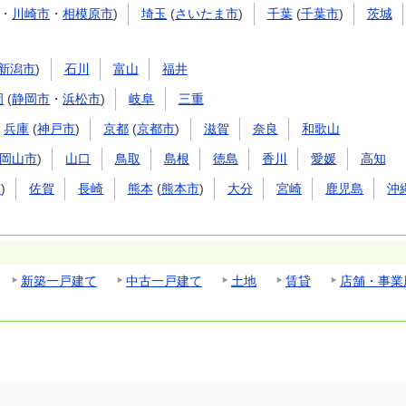
・
川崎市
・
相模原市
)
埼玉
(
さいたま市
)
千葉
(
千葉市
)
茨城
新潟市
)
石川
富山
福井
岡
(
静岡市
・
浜松市
)
岐阜
三重
兵庫
(
神戸市
)
京都
(
京都市
)
滋賀
奈良
和歌山
岡山市
)
山口
鳥取
島根
徳島
香川
愛媛
高知
市
)
佐賀
長崎
熊本
(
熊本市
)
大分
宮崎
鹿児島
沖
新築一戸建て
中古一戸建て
土地
賃貸
店舗・事業