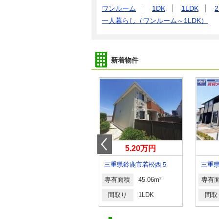
ワンルーム
1DK
1LDK
2
一人暮らし（ワンルーム～1LDK）
新着物件
8.10万円
5.20万円
三重県伊勢市岡本２丁目
三重県鈴鹿市若松西５
三重
専有面積
67.57m²
専有面積
45.06m²
専有
間取り
3DK
間取り
1LDK
間取