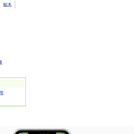
栃木
縄
用