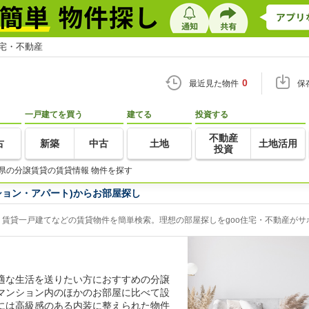
住宅・不動産
0
最近見た物件
保
一戸建てを買う
建てる
投資する
不動産
古
新築
中古
土地
土地活用
投資
県の分譲賃貸の賃貸情報 物件を探す
ション・アパート)からお部屋探し
賃貸一戸建てなどの賃貸物件を簡単検索。理想の部屋探しをgoo住宅・不動産がサ
適な生活を送りたい方におすすめの分譲
マンション内のほかのお部屋に比べて設
には高級感のある内装に整えられた物件