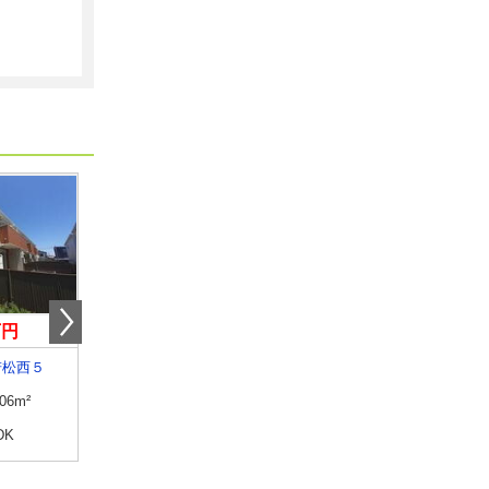
万円
3.60万円
3.30万円
若松西５
三重県鈴鹿市三日市町
三重県津市末広町
.06m²
専有面積
30.03m²
専有面積
29.7m²
DK
間取り
1K
間取り
1K