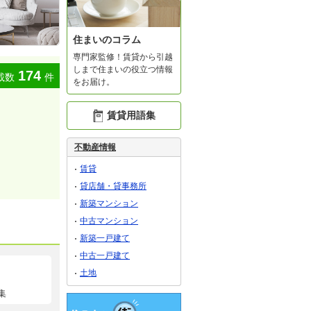
住まいのコラム
専門家監修！賃貸から引越
しまで住まいの役立つ情報
174
載数
件
をお届け。
賃貸用語集
不動産情報
賃貸
貸店舗・貸事務所
新築マンション
中古マンション
新築一戸建て
中古一戸建て
土地
集