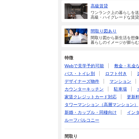
高級賃貸
ワンランク上の暮らしを送
高級・ハイグレードな賃貸
間取り図あり
間取り図から新生活を想像
暮らしのイメージが膨らむ
特徴
Webで見学予約可能
敷金・礼金
バス・トイレ別
ロフト付き
デザイナーズ物件
マンション
カウンターキッチン
駐車場
家賃クレジットカード対応
更新
タワーマンション（高層マンション）
新婚・カップル・同棲向け
イン
ルーフバルコニー
間取り