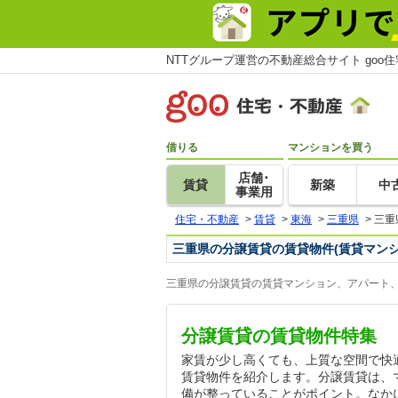
NTTグループ運営の不動産総合サイト goo
借りる
マンションを買う
店舗･
賃貸
新築
中
事業用
住宅・不動産
>
賃貸
>
東海
>
三重県
>
三重
三重県の分譲賃貸の賃貸物件(賃貸マン
三重県の分譲賃貸の賃貸マンション、アパート、
分譲賃貸の賃貸物件特集
家賃が少し高くても、上質な空間で快
賃貸物件を紹介します。分譲賃貸は、
備が整っていることがポイント。なか