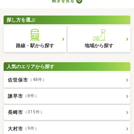
続きを見る
には高級感のある内装に整えられた物件もあるので、グレードの
高いお部屋に住みたい方におすすめですよ。特徴の異なる分譲賃
貸物件のなかから、気になるお部屋を見つけてくださいね。
探し方を選ぶ
路線・駅から探す
地域から探す
人気のエリアから探す
佐世保市
（48件）
諫早市
（8件）
長崎市
（315件）
大村市
（9件）