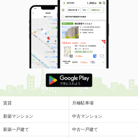
専有面積
48.6m²
間取り
2DK
長崎県長崎市南町
価 格
4.40万円
住 所
長崎県長崎市南町
専有面積
19.87m²
間取り
1K
長崎県長崎市江平１
価 格
4.80万円
住 所
長崎県長崎市江平１
専有面積
19.87m²
間取り
1K
賃貸
月極駐車場
長崎県西彼杵郡長与町高田郷
新築マンション
中古マンション
価 格
6.10万円
新築一戸建て
中古一戸建て
住 所
長崎県西彼杵郡長与町高田郷