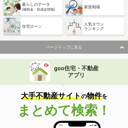
暮らしのデータ
間取り
1K
家賃相場
(補助金・助成金情報)
長崎県大村市宮小路３
人気タウン
住宅ローン
ランキング
価 格
4.40万円
住 所
長崎県大村市宮小路３
専有面積
28.02m²
ページトップに戻る
間取り
1K
長崎県西彼杵郡長与町高田郷
goo住宅・不動産
価 格
4.50万円
アプリ
住 所
長崎県西彼杵郡長与町高田郷
専有面積
19.87m²
間取り
1K
大手不動産サイト
物件
の
を
長崎県西彼杵郡時津町西時津郷
まとめて検索！
価 格
5.60万円
住 所
長崎県西彼杵郡時津町西時津郷