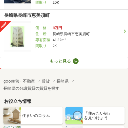
間取り
2DK
長崎県長崎市恵美須町
価 格
8万円
住 所
長崎県長崎市恵美須町
専有面積
41.32m²
間取り
2K
長崎県長崎市赤迫２
もっと見る
価 格
9.60万円
住 所
長崎県長崎市赤迫２
goo住宅・不動産
賃貸
長崎県
専有面積
61.47m²
長崎県の分譲賃貸の賃貸を探す
間取り
2LDK
お役立ち情報
長崎県大村市富の原２
「住みたい街」
価 格
4.30万円
住まいのコラム
を見つけよう
住 所
長崎県大村市富の原２
専有面積
23.61m²