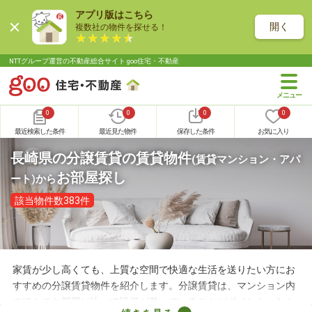
アプリ版はこちら
開く
複数社の物件を探せる！
NTTグループ運営の不動産総合サイト goo住宅・不動産
0
0
0
0
最近検索した条件
最近見た物件
保存した条件
お気に入り
長崎県の分譲賃貸の賃貸物件
(賃貸マンション・アパ
お部屋探し
ート)
から
該当物件数383件
家賃が少し高くても、上質な空間で快適な生活を送りたい方にお
すすめの分譲賃貸物件を紹介します。分譲賃貸は、マンション内
のほかのお部屋に比べて設備が整っていることがポイント。なか