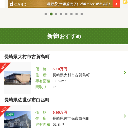
新着!おすすめ
長崎県大村市古賀島町
価 格
5.10万円
住 所
長崎県大村市古賀島町
専有面積
31.69m²
間取り
1K
長崎県佐世保市白岳町
価 格
6.60万円
住 所
長崎県佐世保市白岳町
専有面積
52.8m²