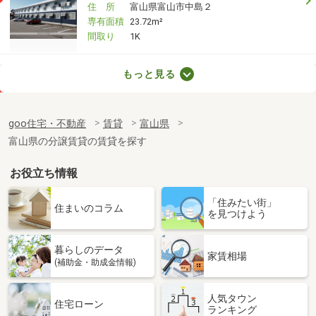
住 所
富山県富山市中島２
専有面積
23.72m²
間取り
1K
富山県富山市婦中町砂子田
もっと見る
価 格
5.40万円
住 所
富山県富山市婦中町砂子田
goo住宅・不動産
賃貸
富山県
専有面積
23.6m²
富山県の分譲賃貸の賃貸を探す
間取り
1K
お役立ち情報
富山県高岡市赤祖父
「住みたい街」
価 格
6.40万円
住まいのコラム
を見つけよう
住 所
富山県高岡市赤祖父
専有面積
40.07m²
暮らしのデータ
間取り
1LDK
家賃相場
(補助金・助成金情報)
富山県高岡市角
人気タウン
住宅ローン
ランキング
価 格
4.70万円