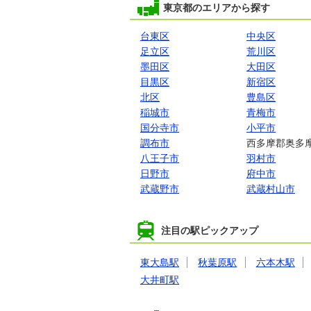
東京都のエリアから探す
台東区
中央区
足立区
荒川区
墨田区
大田区
目黒区
新宿区
北区
豊島区
稲城市
青梅市
国分寺市
小平市
調布市
西多摩郡奥多
八王子市
羽村市
日野市
府中市
武蔵野市
武蔵村山市
注目の駅ピックアップ
東大島駅
秋葉原駅
六本木駅
大井町駅