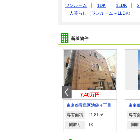
ワンルーム
1DK
1LDK
2
一人暮らし（ワンルーム～1LDK）
新着物件
18.50万円
7.40万円
東京都大田区大森東４丁目
東京都豊島区池袋４丁目
東京
専有面積
57.55m²
専有面積
21.81m²
専有
間取り
2LDK
間取り
1K
間取