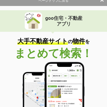
ページトップに戻る
間取り
2DK
鳥取県鳥取市国府町宮下
goo住宅・不動産
価 格
7.50万円
アプリ
住 所
鳥取県鳥取市国府町宮下
専有面積
55.47m²
間取り
2LDK
大手不動産サイト
物件
の
を
鳥取県米子市皆生新田３
まとめて検索！
価 格
6.40万円
住 所
鳥取県米子市皆生新田３
専有面積
33.52m²
間取り
1LDK
鳥取県鳥取市賀露町西１
価 格
4.80万円
住 所
鳥取県鳥取市賀露町西１
専有面積
44.82m²