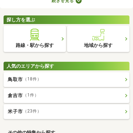
続きを見る
には高級感のある内装に整えられた物件もあるので、グレードの
高いお部屋に住みたい方におすすめですよ。特徴の異なる分譲賃
貸物件のなかから、気になるお部屋を見つけてくださいね。
探し方を選ぶ
路線・駅から探す
地域から探す
人気のエリアから探す
鳥取市
（18件）
倉吉市
（1件）
米子市
（23件）
その他の特集から探す