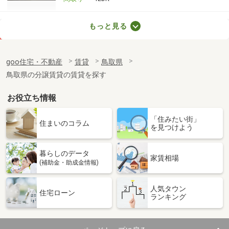
鳥取県鳥取市吉成
もっと見る
価 格
4.80万円
住 所
鳥取県鳥取市吉成
goo住宅・不動産
賃貸
鳥取県
専有面積
30.42m²
鳥取県の分譲賃貸の賃貸を探す
間取り
1K
お役立ち情報
鳥取県鳥取市安長
「住みたい街」
価 格
5.20万円
住まいのコラム
を見つけよう
住 所
鳥取県鳥取市安長
専有面積
33.39m²
暮らしのデータ
間取り
ワンルーム
家賃相場
(補助金・助成金情報)
鳥取県東伯郡琴浦町大字徳万
人気タウン
住宅ローン
ランキング
価 格
4.85万円
住 所
鳥取県東伯郡琴浦町大字徳万
専有面積
45.39m²