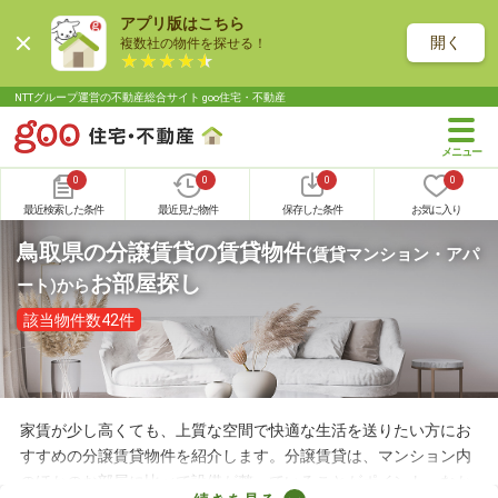
アプリ版はこちら
開く
複数社の物件を探せる！
NTTグループ運営の不動産総合サイト goo住宅・不動産
0
0
0
0
最近検索した条件
最近見た物件
保存した条件
お気に入り
鳥取県の分譲賃貸の賃貸物件
(賃貸マンション・アパ
お部屋探し
ート)
から
該当物件数42件
家賃が少し高くても、上質な空間で快適な生活を送りたい方にお
すすめの分譲賃貸物件を紹介します。分譲賃貸は、マンション内
のほかのお部屋に比べて設備が整っていることがポイント。なか