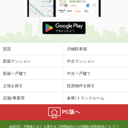
間取り
2DK
鳥取県米子市両三柳
価 格
4.60万円
住 所
鳥取県米子市両三柳
専有面積
45.72m²
間取り
1LDK
賃貸
月極駐車場
鳥取県倉吉市福守町
新築マンション
中古マンション
価 格
5.15万円
新築一戸建て
中古一戸建て
住 所
鳥取県倉吉市福守町
専有面積
48.39m²
土地を探す
投資物件を探す
間取り
1LDK
店舗/事業用
倉庫/トランクルーム
鳥取県倉吉市福守町
PC版へ
価 格
5.05万円
住 所
鳥取県倉吉市福守町
goo住宅・不動産とは
お客さまご利用端末からの情報の外部送信について
専有面積
52.38m²