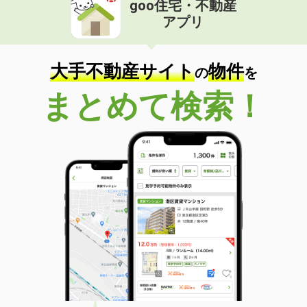
goo住宅・不動産
価 格
6.20万円
アプリ
住 所
秋田県秋田市将軍野東３
専有面積
26.49m²
間取り
1K
大手不動産サイト
物件
の
を
秋田県由利本荘市新組町
まとめて検索！
価 格
5.90万円
住 所
秋田県由利本荘市新組町
専有面積
23.61m²
間取り
1K
秋田県秋田市新屋松美ガ丘東町
価 格
6.10万円
住 所
秋田県秋田市新屋松美ガ丘東町
専有面積
23.61m²
間取り
1K
秋田県秋田市新屋松美ガ丘東町