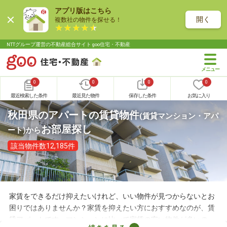
アプリ版はこちら
開く
複数社の物件を探せる！
NTTグループ運営の不動産総合サイト goo住宅・不動産
0
0
0
0
最近検索した条件
最近見た物件
保存した条件
お気に入り
秋田県のアパートの賃貸物件
(賃貸マンション・アパ
お部屋探し
ート)
から
該当物件数12,185件
家賃をできるだけ抑えたいけれど、いい物件が見つからないとお
困りではありませんか？家賃を抑えたい方におすすめなのが、賃
貸アパートです。マンションに比べて家賃の安い物件が多いの