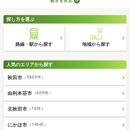
続きを見る
で、月々の支出を抑えられますよ。ここでは、おすすめの賃貸ア
パートを紹介します。間取りや家賃が異なるため、いくつかの物
件を見比べてみましょう。
探し方を選ぶ
路線・駅から探す
地域から探す
人気のエリアから探す
秋田市
（9809件）
由利本荘市
（609件）
北秋田市
（16件）
にかほ市
（146件）