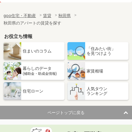
価 格
12万円
住 所
秋田県秋田市山王１
goo住宅・不動産
賃貸
秋田県
専有面積
76.39m²
秋田県のアパートの賃貸を探す
間取り
3LDK
お役立ち情報
秋田県秋田市大町４
「住みたい街」
価 格
7.40万円
住まいのコラム
を見つけよう
住 所
秋田県秋田市大町４
専有面積
23.61m²
暮らしのデータ
間取り
1K
家賃相場
(補助金・助成金情報)
秋田県秋田市千秋城下町
人気タウン
住宅ローン
ランキング
価 格
7.20万円
住 所
秋田県秋田市千秋城下町
専有面積
23.18m²
ページトップに戻る
間取り
1K
秋田県秋田市将軍野東３