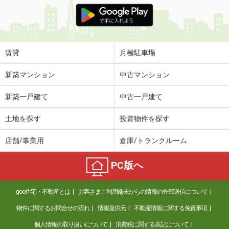
価 格
6.10万円
住 所
秋田県秋田市新屋松美ガ丘東町
専有面積
23.61m²
間取り
1K
賃貸
月極駐車場
秋田県秋田市仁井田新田１
新築マンション
中古マンション
価 格
5.60万円
新築一戸建て
中古一戸建て
住 所
秋田県秋田市仁井田新田１
専有面積
46.96m²
土地を探す
投資物件を探す
間取り
1LDK
店舗/事業用
倉庫/トランクルーム
秋田県秋田市保戸野千代田町
PC版へ
価 格
6.90万円
住 所
秋田県秋田市保戸野千代田町
goo住宅・不動産とは
お客さまご利用端末からの情報の外部送信について
専有面積
26.57m²
間取り
1K
物件に関するお問合せの流れ
情報提供元
不動産情報に関する免責事項
個人情報の取り扱いについて
消費税に関する表記について
秋田県秋田市寺内蛭根３