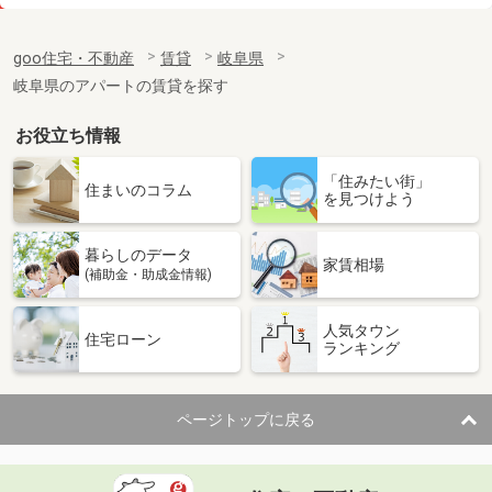
価 格
5万円
住 所
岐阜県岐阜市上芥見
goo住宅・不動産
賃貸
岐阜県
専有面積
60.42m²
岐阜県のアパートの賃貸を探す
間取り
3DK
お役立ち情報
岐阜県岐阜市加納東広江町
「住みたい街」
価 格
6.50万円
住まいのコラム
を見つけよう
住 所
岐阜県岐阜市加納東広江町
専有面積
29.53m²
暮らしのデータ
間取り
1LDK
家賃相場
(補助金・助成金情報)
岐阜県山県市高木
人気タウン
住宅ローン
ランキング
価 格
4.60万円
住 所
岐阜県山県市高木
専有面積
51.52m²
ページトップに戻る
間取り
3DK
岐阜県瑞穂市稲里