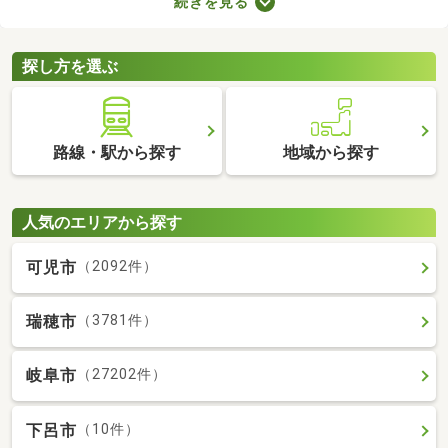
続きを見る
で、月々の支出を抑えられますよ。ここでは、おすすめの賃貸ア
パートを紹介します。間取りや家賃が異なるため、いくつかの物
件を見比べてみましょう。
探し方を選ぶ
路線・駅から探す
地域から探す
人気のエリアから探す
可児市
（2092件）
瑞穂市
（3781件）
岐阜市
（27202件）
下呂市
（10件）