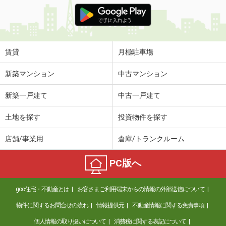
価 格
5.80万円
住 所
岐阜県大垣市南一色町
専有面積
23.97m²
間取り
1K
賃貸
月極駐車場
岐阜県瑞穂市稲里
新築マンション
中古マンション
価 格
5.80万円
新築一戸建て
中古一戸建て
住 所
岐阜県瑞穂市稲里
専有面積
44.85m²
土地を探す
投資物件を探す
間取り
1LDK
店舗/事業用
倉庫/トランクルーム
岐阜県瑞穂市牛牧
PC版へ
価 格
4.10万円
住 所
岐阜県瑞穂市牛牧
goo住宅・不動産とは
お客さまご利用端末からの情報の外部送信について
専有面積
23.61m²
間取り
1K
物件に関するお問合せの流れ
情報提供元
不動産情報に関する免責事項
個人情報の取り扱いについて
消費税に関する表記について
岐阜県大垣市熊野町２