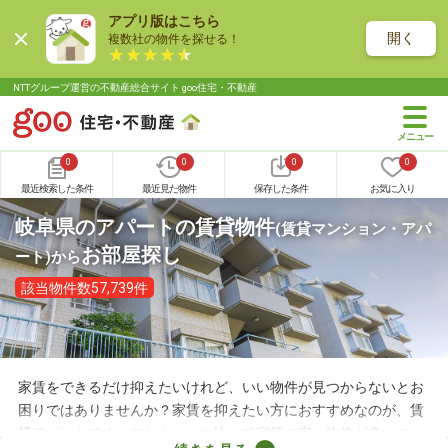
アプリ版はこちら
開く
複数社の物件を探せる！
NTTグループ運営の不動産総合サイト goo住宅・不動産
0
0
0
0
最近検索した条件
最近見た物件
保存した条件
お気に入り
岐阜県のアパートの賃貸物件
(賃貸マンション・アパ
お部屋探し
ート)
から
該当物件数57,739件
家賃をできるだけ抑えたいけれど、いい物件が見つからないとお
困りではありませんか？家賃を抑えたい方におすすめなのが、賃
貸アパートです。マンションに比べて家賃の安い物件が多いの