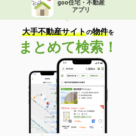
goo住宅・不動産
価 格
4.50万円
アプリ
住 所
岐阜県瑞穂市稲里
専有面積
28.02m²
間取り
1K
大手不動産サイト
物件
の
を
岐阜県岐阜市中鶉４
まとめて検索！
価 格
7.10万円
住 所
岐阜県岐阜市中鶉４
専有面積
59.58m²
間取り
2LDK
岐阜県岐阜市黒野南１
価 格
4.20万円
住 所
岐阜県岐阜市黒野南１
専有面積
23.61m²
間取り
1K
岐阜県大垣市南一色町