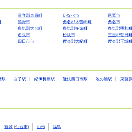
員弁郡東員町
いなべ市
尾鷲市
町
熊野市
桑名郡木曽岬町
桑名市
多気郡大台町
多気郡多気町
多気郡明和
名張市
松阪市
三重郡朝日
四日市市
度会郡大紀町
度会郡玉城
野駅
白子駅
紀伊長島駅
近鉄四日市駅
池の浦駅
東藤
宮城
(
仙台市
)
山形
福島