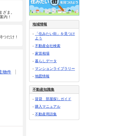
まざま。
ご案内！
地域情報
「住みたい街」を見つけ
待つだけ！
よう
不動産会社検索
家賃相場
暮らしデータ
マンションライブラリー
主物件
地図情報
不動産知識集
賃貸 部屋探しガイド
購入マニュアル
不動産用語集