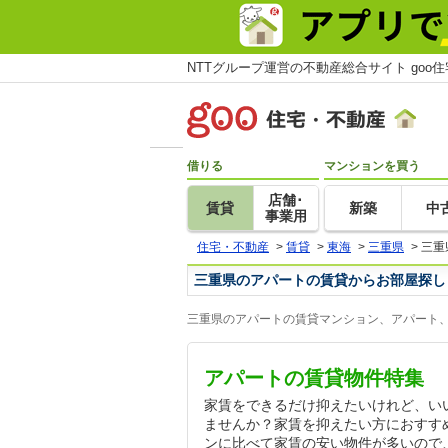
NTTグループ運営の不動産総合サイト goo
借りる
マンションを買う
店舗･
賃貸
新築
中
事業用
住宅・不動産
>
賃貸
>
東海
>
三重県
>
三重
三重県のアパートの賃貸からお部屋探し
三重県のアパートの賃貸マンション、アパート、
アパートの賃貸物件特集
家賃をできるだけ抑えたいけれど、い
ませんか？家賃を抑えたい方におすす
ンに比べて家賃の安い物件が多いので