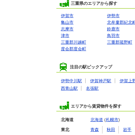
三重県のエリアから探す
伊賀市
伊勢市
亀山市
北牟婁郡紀北
志摩市
鈴鹿市
津市
鳥羽市
三重郡川越町
三重郡菰野町
度会郡度会町
注目の駅ピックアップ
伊勢中川駅
伊賀神戸駅
伊賀上
西青山駅
名張駅
エリアから賃貸物件を探す
北海道
北海道
(
札幌市
)
東北
青森
秋田
岩手