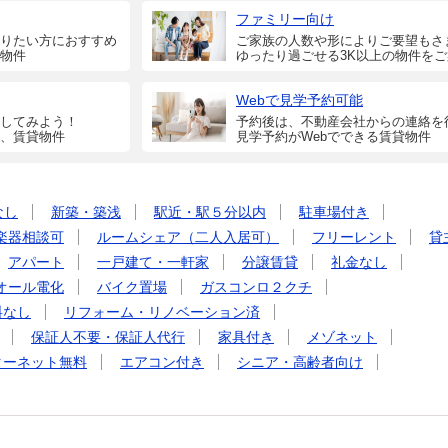
ファミリー向け
りたい方におすすめ
ご家族の人数や形によりご要望もさ
物件
ゆったり過ごせる3K以上の物件を
Webで見学予約可能
してみよう！
予約後は、不動産会社からの連絡を
、賃貸物件
見学予約がWebでできる賃貸物件
なし
新築・築浅
駅近・駅５分以内
駐車場付き
楽器相談可
ルームシェア（二人入居可）
フリーレント
貸
アパート
一戸建て・一軒家
分譲賃貸
礼金なし
オール電化
バイク置場
ガスコンロ２クチ
料なし
リフォーム・リノベーション済
保証人不要・保証人代行
家具付き
メゾネット
ターネット無料
エアコン付き
シニア・高齢者向け