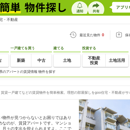
住宅・不動産
0
最近見た物件
保
一戸建てを買う
建てる
投資する
不動産
古
新築
中古
土地
土地活用
投資
県のアパートの賃貸情報 物件を探す
賃貸一戸建てなどの賃貸物件を簡単検索。理想の部屋探しをgoo住宅・不動産がサ
い物件が見つからないとお困りではあり
めなのが、賃貸アパートです。マンショ
、月々の支出を抑えられますよ。ここで