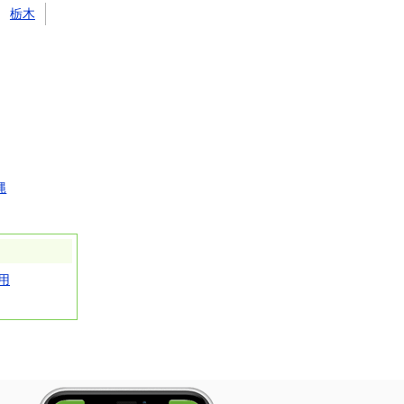
栃木
縄
用