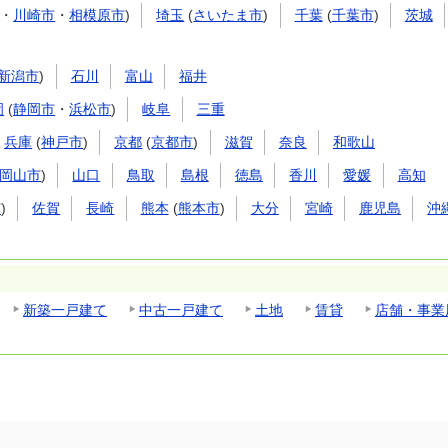
・
川崎市
・
相模原市
)
埼玉
(
さいたま市
)
千葉
(
千葉市
)
茨城
新潟市
)
石川
富山
福井
岡
(
静岡市
・
浜松市
)
岐阜
三重
兵庫
(
神戸市
)
京都
(
京都市
)
滋賀
奈良
和歌山
岡山市
)
山口
鳥取
島根
徳島
香川
愛媛
高知
市
)
佐賀
長崎
熊本
(
熊本市
)
大分
宮崎
鹿児島
沖
新築一戸建て
中古一戸建て
土地
賃貸
店舗・事業