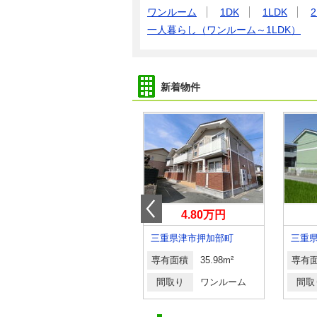
ワンルーム
1DK
1LDK
2
一人暮らし（ワンルーム～1LDK）
新着物件
4.20万円
4.80万円
三重県桑名市長島町松ケ島
三重県津市押加部町
三重
専有面積
40.57m²
専有面積
35.98m²
専有
間取り
2K
間取り
ワンルーム
間取