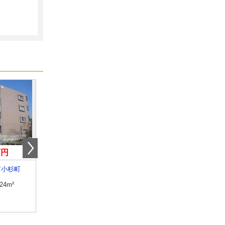
万円
6.10万円
4.70万円
市小杉町
三重県三重郡菰野町大字菰野
三重県四日市市東坂部
.24m²
専有面積
57.63m²
専有面積
32.97m²
間取り
2LDK
間取り
ワンルーム