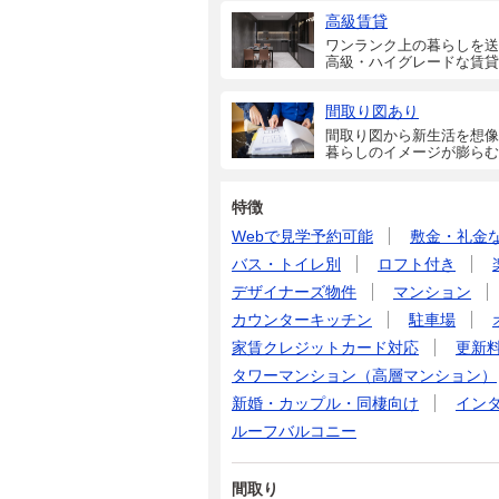
高級賃貸
ワンランク上の暮らしを送
高級・ハイグレードな賃貸
間取り図あり
間取り図から新生活を想像
暮らしのイメージが膨らむ
特徴
Webで見学予約可能
敷金・礼金
バス・トイレ別
ロフト付き
デザイナーズ物件
マンション
カウンターキッチン
駐車場
家賃クレジットカード対応
更新
タワーマンション（高層マンション）
新婚・カップル・同棲向け
イン
ルーフバルコニー
間取り