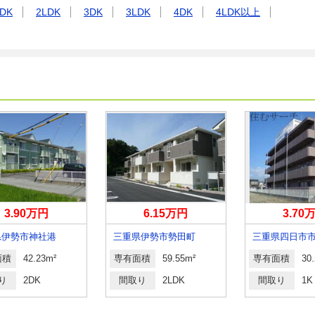
DK
2LDK
3DK
3LDK
4DK
4LDK以上
3.90万円
6.15万円
3.70
県伊勢市神社港
三重県伊勢市勢田町
三重県四日市
面積
42.23m²
専有面積
59.55m²
専有面積
30
り
2DK
間取り
2LDK
間取り
1K