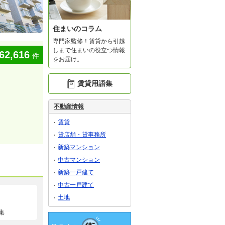
住まいのコラム
専門家監修！賃貸から引越
しまで住まいの役立つ情報
62,616
件
をお届け。
賃貸用語集
不動産情報
賃貸
貸店舗・貸事務所
新築マンション
中古マンション
新築一戸建て
中古一戸建て
土地
集