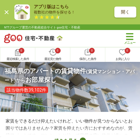
アプリ版はこちら
開く
複数社の物件を探せる！
NTTグループ運営の不動産総合サイト goo住宅・不動産
0
0
0
0
最近検索した条件
最近見た物件
保存した条件
お気に入り
福島県のアパートの賃貸物件
(賃貸マンション・アパ
お部屋探し
ート)
から
該当物件数39,102件
家賃をできるだけ抑えたいけれど、いい物件が見つからないとお
困りではありませんか？家賃を抑えたい方におすすめなのが、賃
貸アパートです。マンションに比べて家賃の安い物件が多いの