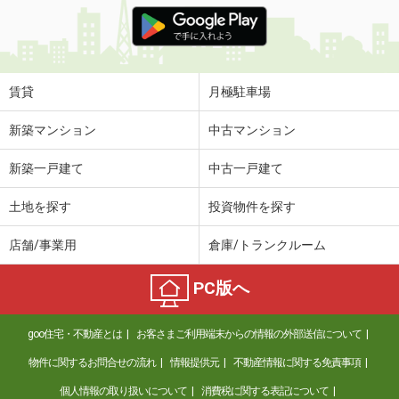
価 格
5.20万円
住 所
福島県郡山市安積荒井３丁目
専有面積
32.23m²
間取り
ワンルーム
賃貸
月極駐車場
福島県郡山市亀田２丁目
新築マンション
中古マンション
価 格
6万円
新築一戸建て
中古一戸建て
住 所
福島県郡山市亀田２丁目
専有面積
41.29m²
土地を探す
投資物件を探す
間取り
1LDK
店舗/事業用
倉庫/トランクルーム
福島県郡山市富久山町八山田字東平作
PC版へ
価 格
6万円
住 所
福島県郡山市富久山町八山田字東平作
goo住宅・不動産とは
お客さまご利用端末からの情報の外部送信について
専有面積
40.09m²
間取り
1LDK
物件に関するお問合せの流れ
情報提供元
不動産情報に関する免責事項
個人情報の取り扱いについて
消費税に関する表記について
福島県郡山市久留米５