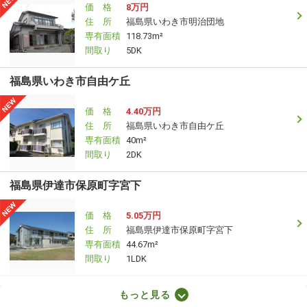
価 格
8万円
住 所
福島県いわき市明治団地
専有面積
118.73m²
間取り
5DK
福島県いわき市自由ケ丘
価 格
4.40万円
住 所
福島県いわき市自由ケ丘
専有面積
40m²
間取り
2DK
福島県伊達市保原町字宮下
価 格
5.05万円
住 所
福島県伊達市保原町字宮下
専有面積
44.67m²
間取り
1LDK
福島県郡山市緑町
もっと見る