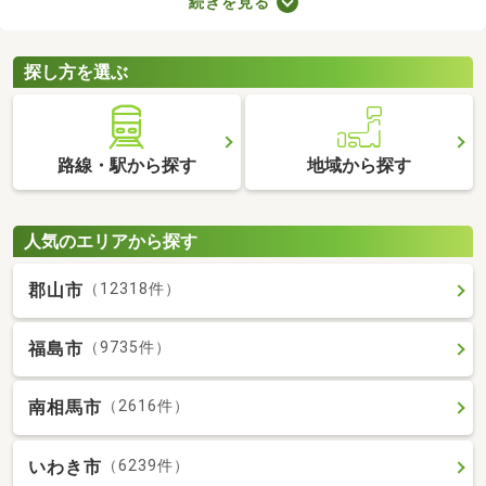
続きを見る
で、月々の支出を抑えられますよ。ここでは、おすすめの賃貸ア
パートを紹介します。間取りや家賃が異なるため、いくつかの物
件を見比べてみましょう。
探し方を選ぶ
路線・駅から探す
地域から探す
人気のエリアから探す
郡山市
（12318件）
福島市
（9735件）
南相馬市
（2616件）
いわき市
（6239件）