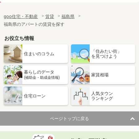
価 格
6.20万円
住 所
福島県郡山市緑町
goo住宅・不動産
賃貸
福島県
専有面積
43.31m²
福島県のアパートの賃貸を探す
間取り
1LDK
お役立ち情報
福島県郡山市富久山町久保田字古坦
「住みたい街」
価 格
6.50万円
住まいのコラム
を見つけよう
住 所
福島県郡山市富久山町久保田字古坦
専有面積
43.24m²
暮らしのデータ
間取り
1LDK
家賃相場
(補助金・助成金情報)
福島県二本松市成田町１丁目
人気タウン
住宅ローン
ランキング
価 格
4.30万円
住 所
福島県二本松市成田町１丁目
専有面積
46.28m²
ページトップに戻る
間取り
2DK
福島県福島市渡利字柳小路