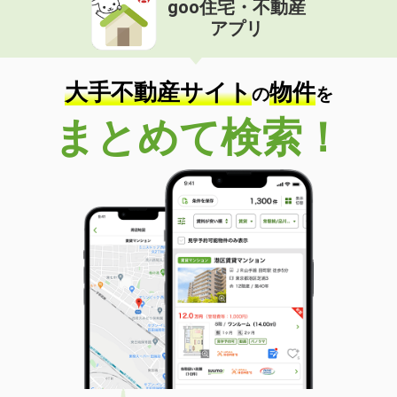
goo住宅・不動産
価 格
8.20万円
アプリ
住 所
福島県福島市渡利字柳小路
専有面積
83.65m²
間取り
3LDK
大手不動産サイト
物件
の
を
福島県須賀川市六郎兵衛
まとめて検索！
価 格
6.80万円
住 所
福島県須賀川市六郎兵衛
専有面積
53.9m²
間取り
2LDK
福島県須賀川市大黒町
価 格
7.10万円
住 所
福島県須賀川市大黒町
専有面積
53.8m²
間取り
2LDK
福島県郡山市安積荒井３丁目