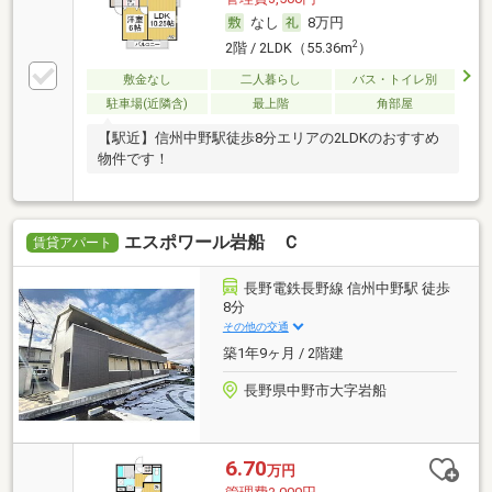
なし
8万円
2
2階 / 2LDK（55.36m
）
敷金なし
二人暮らし
バス・トイレ別
駐車場(近隣含)
最上階
角部屋
【駅近】信州中野駅徒歩8分エリアの2LDKのおすすめ
物件です！
エスポワール岩船 Ｃ
賃貸アパート
長野電鉄長野線 信州中野駅 徒歩
8分
その他の交通
築1年9ヶ月 / 2階建
長野県中野市大字岩船
6.70
万円