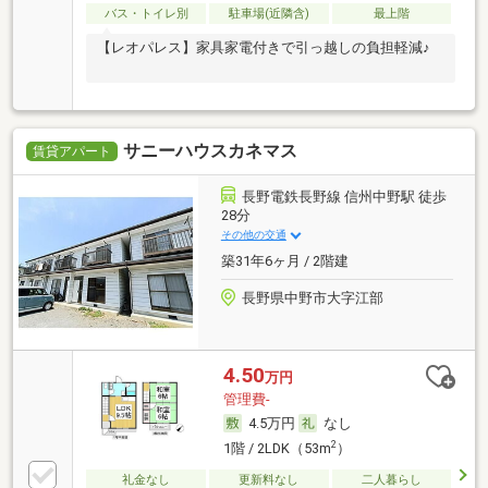
バス・トイレ別
駐車場(近隣含)
最上階
【レオパレス】家具家電付きで引っ越しの負担軽減♪
サニーハウスカネマス
賃貸アパート
長野電鉄長野線 信州中野駅 徒歩
28分
その他の交通
築31年6ヶ月 / 2階建
長野県中野市大字江部
4.50
万円
管理費-
4.5万円
なし
2
1階 / 2LDK（53m
）
礼金なし
更新料なし
二人暮らし