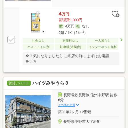
4
万円
管理費1,000円
4万円
なし
2
2階 / 1K（24m
）
礼金なし
更新料なし
一人暮らし
バス・トイレ別
駐車場(近隣含)
インターネット無料
☆！気になりましたら ご来店の前に まずはお電話
を！☆
ハイツみやうら３
賃貸アパート
長野電鉄長野線 信州中野駅 徒歩
6分
その他の交通
築31年2ヶ月 / 2階建
長野県中野市大字岩船