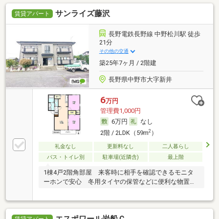
サンライズ藤沢
賃貸アパート
長野電鉄長野線 中野松川駅 徒歩
21分
その他の交通
築25年7ヶ月 / 2階建
長野県中野市大字新井
6
万円
管理費1,000円
6万円
なし
2
2階 / 2LDK（59m
）
礼金なし
更新料なし
二人暮らし
バス・トイレ別
駐車場(近隣含)
最上階
1棟4戸2階角部屋 来客時に相手を確認できるモニタ
ーホンで安心 冬用タイヤの保管などに便利な物置あ
り
エスポワール岩船Ｃ