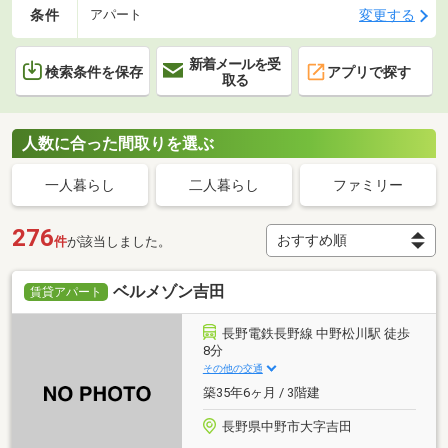
条件
変更する
アパート
新着メールを受
検索条件を保存
アプリで探す
取る
人数に合った間取りを選ぶ
一人暮らし
二人暮らし
ファミリー
276
件
が該当しました。
ベルメゾン吉田
賃貸アパート
長野電鉄長野線 中野松川駅 徒歩
8分
その他の交通
築35年6ヶ月 / 3階建
長野県中野市大字吉田