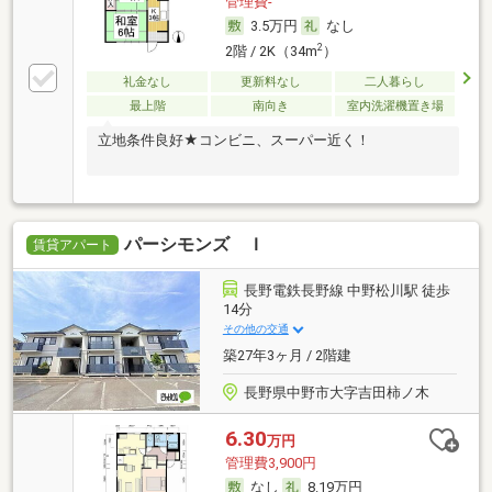
管理費-
3.5万円
なし
2
2階 / 2K（34m
）
礼金なし
更新料なし
二人暮らし
最上階
南向き
室内洗濯機置き場
立地条件良好★コンビニ、スーパー近く！
パーシモンズ Ｉ
賃貸アパート
長野電鉄長野線 中野松川駅 徒歩
14分
その他の交通
築27年3ヶ月 / 2階建
長野県中野市大字吉田柿ノ木
6.30
万円
管理費3,900円
なし
8.19万円