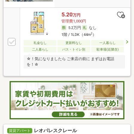
5.20
万円
管理費1,000円
5.2万円
なし
2
1階 / 1LDK（44m
）
礼金なし
更新料なし
一人暮らし
二人暮らし
バス・トイレ別
駐車場(近隣含)
☆！気になりましたら ご来店の前に まずはお電話
を！☆
レオパレスクレール
賃貸アパート