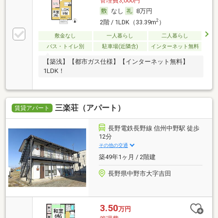
管理費3,000円
なし
8万円
2
2階 / 1LDK（33.39m
）
敷金なし
一人暮らし
二人暮らし
バス・トイレ別
駐車場(近隣含)
インターネット無料
【築浅】【都市ガス仕様】【インターネット無料】
1LDK！
三楽荘（アパート）
賃貸アパート
長野電鉄長野線 信州中野駅 徒歩
12分
その他の交通
築49年1ヶ月 / 2階建
長野県中野市大字吉田
3.50
万円