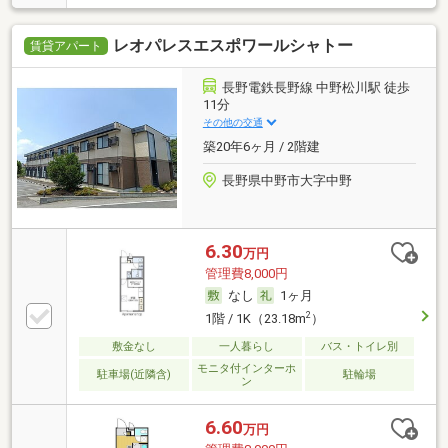
レオパレスエスポワールシャトー
賃貸アパート
長野電鉄長野線 中野松川駅 徒歩
11分
その他の交通
築20年6ヶ月 / 2階建
長野県中野市大字中野
6.30
万円
管理費8,000円
なし
1ヶ月
2
1階 / 1K（23.18m
）
敷金なし
一人暮らし
バス・トイレ別
モニタ付インターホ
駐車場(近隣含)
駐輪場
ン
6.60
万円