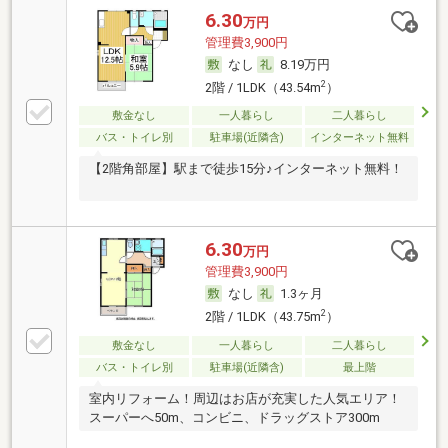
6.30
万円
管理費3,900円
なし
8.19万円
2
2階 / 1LDK（43.54m
）
敷金なし
一人暮らし
二人暮らし
バス・トイレ別
駐車場(近隣含)
インターネット無料
【2階角部屋】駅まで徒歩15分♪インターネット無料！
6.30
万円
管理費3,900円
なし
1.3ヶ月
2
2階 / 1LDK（43.75m
）
敷金なし
一人暮らし
二人暮らし
バス・トイレ別
駐車場(近隣含)
最上階
室内リフォーム！周辺はお店が充実した人気エリア！
スーパーへ50m、コンビニ、ドラッグストア300m