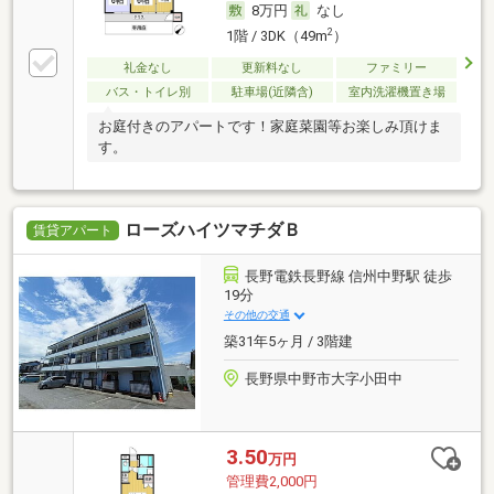
8万円
なし
2
1階 / 3DK（49m
）
礼金なし
更新料なし
ファミリー
バス・トイレ別
駐車場(近隣含)
室内洗濯機置き場
お庭付きのアパートです！家庭菜園等お楽しみ頂けま
す。
ローズハイツマチダＢ
賃貸アパート
長野電鉄長野線 信州中野駅 徒歩
19分
その他の交通
築31年5ヶ月 / 3階建
長野県中野市大字小田中
3.50
万円
管理費2,000円