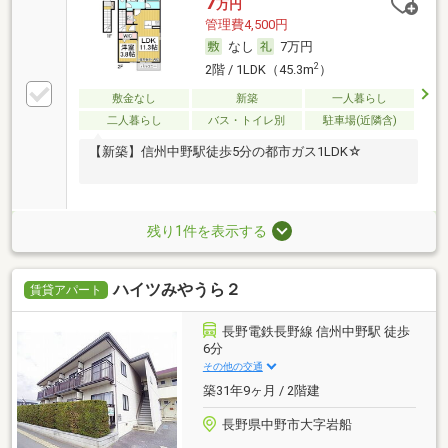
7
万円
管理費4,500円
なし
7万円
2
2階 / 1LDK（45.3m
）
敷金なし
新築
一人暮らし
二人暮らし
バス・トイレ別
駐車場(近隣含)
【新築】信州中野駅徒歩5分の都市ガス1LDK☆
残り1件を表示する
ハイツみやうら２
賃貸アパート
長野電鉄長野線 信州中野駅 徒歩
6分
その他の交通
築31年9ヶ月 / 2階建
長野県中野市大字岩船