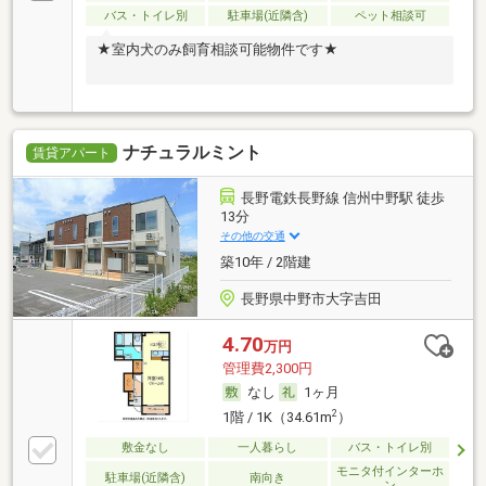
バス・トイレ別
駐車場(近隣含)
ペット相談可
★室内犬のみ飼育相談可能物件です★
ナチュラルミント
賃貸アパート
長野電鉄長野線 信州中野駅 徒歩
13分
その他の交通
築10年 / 2階建
長野県中野市大字吉田
4.70
万円
管理費2,300円
なし
1ヶ月
2
1階 / 1K（34.61m
）
敷金なし
一人暮らし
バス・トイレ別
モニタ付インターホ
駐車場(近隣含)
南向き
ン