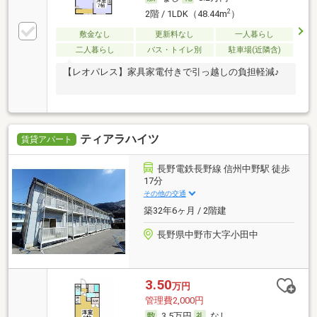
2
2階 / 1LDK（48.44m
）
敷金なし
更新料なし
一人暮らし
二人暮らし
バス・トイレ別
駐車場(近隣含)
【レオパレス】家具家電付きで引っ越しの負担軽減♪
ティアラハイツ
賃貸アパート
長野電鉄長野線 信州中野駅 徒歩
17分
その他の交通
築32年6ヶ月 / 2階建
長野県中野市大字小田中
3.50
万円
管理費2,000円
3.5万円
なし