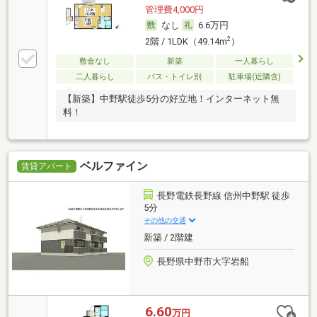
管理費4,000円
なし
6.6万円
2
2階 / 1LDK（49.14m
）
敷金なし
新築
一人暮らし
二人暮らし
バス・トイレ別
駐車場(近隣含)
【新築】中野駅徒歩5分の好立地！インターネット無
料！
ベルファイン
賃貸アパート
長野電鉄長野線 信州中野駅 徒歩
5分
その他の交通
新築 / 2階建
長野県中野市大字岩船
6.60
万円