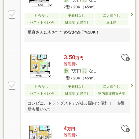
2
2階 / 2DK（45m
）
礼金なし
更新料なし
二人暮らし
バス・トイレ別
駐車場(近隣含)
最上階
単身さんにもおすすめなお値打ち2DK！
3.50
万円
管理費-
7万円
なし
2
1階 / 2DK（45m
）
礼金なし
更新料なし
二人暮らし
バス・トイレ別
駐車場(近隣含)
室内洗濯機置き場
コンビニ、ドラッグストアが徒歩圏内で便利！ 市役
所も近いです！
4
万円
管理費-