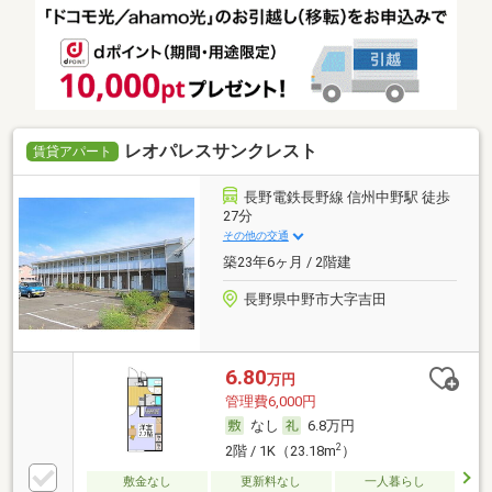
レオパレスサンクレスト
賃貸アパート
長野電鉄長野線 信州中野駅 徒歩
27分
その他の交通
築23年6ヶ月 / 2階建
長野県中野市大字吉田
6.80
万円
管理費6,000円
なし
6.8万円
2
2階 / 1K（23.18m
）
敷金なし
更新料なし
一人暮らし