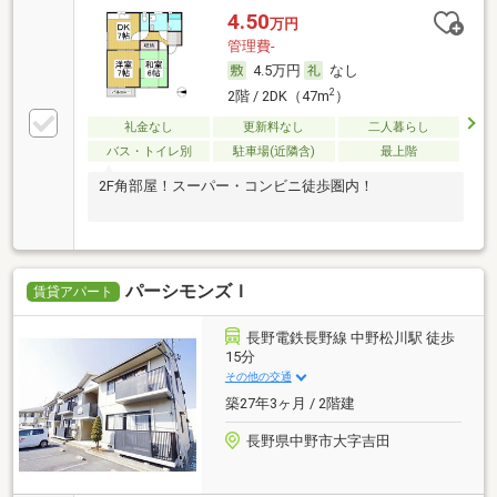
4.50
万円
管理費-
4.5万円
なし
2
2階 / 2DK（47m
）
礼金なし
更新料なし
二人暮らし
バス・トイレ別
駐車場(近隣含)
最上階
2F角部屋！スーパー・コンビニ徒歩圏内！
パーシモンズＩ
賃貸アパート
長野電鉄長野線 中野松川駅 徒歩
15分
その他の交通
築27年3ヶ月 / 2階建
長野県中野市大字吉田