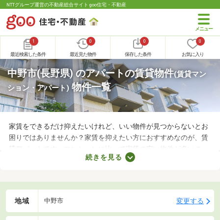
NTTグループ運営の不動産総合サイト goo住宅・不動産
1
0
0
0
最近検索した条件
最近見た物件
保存した条件
お気に入り
中野市(長野県) のアパートの賃貸物件
(賃貸マン
物件一覧
ション・アパート)
家賃をできるだけ抑えたいけれど、いい物件が見つからないとお
困りではありませんか？家賃を抑えたい方におすすめなのが、賃
貸アパートです。マンションに比べて家賃の安い物件が多いの
続きを見る
で、月々の支出を抑えられますよ。ここでは、おすすめの賃貸ア
パートを紹介します。間取りや家賃が異なるため、いくつかの物
件を見比べてみましょう。
地域
変更する
中野市