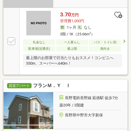
3.70
万円
管理費1,000円
1ヶ月
なし
2
3階 / 1K（25.66m
）
礼金なし
一人暮らし
バス・トイレ別
駐車場(近隣含)
最上階
南向き
最上階のお部屋で日当たりもおススメ！コンビニへ
550m、スーパーへ640m！
フランＭ．Ｙ Ｉ
賃貸アパート
長野電鉄長野線 延徳駅 徒歩7分
築20年 / 2階建
長野県中野市大字新保