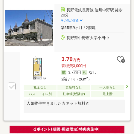
長野電鉄長野線 信州中野駅 徒歩
20分
その他の交通
築35年9ヶ月 / 2階建
長野県中野市大字小田中
3.70
万円
管理費3,000円
3.7万円
なし
2
2階 / 1K（26m
）
礼金なし
更新料なし
一人暮らし
バス・トイレ別
駐車場(近隣含)
最上階
人気物件空きました☆ネット無料☆