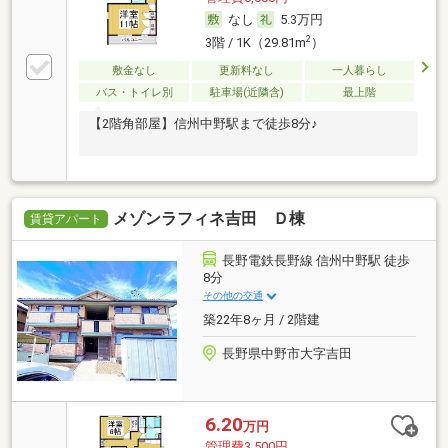
なし
5.3万円
2
3階 / 1K（29.81m
）
敷金なし
更新料なし
一人暮らし
バス・トイレ別
駐車場(近隣含)
最上階
【2階角部屋】信州中野駅まで徒歩8分♪
メゾンラフィネ吉田 Ｄ棟
賃貸アパート
長野電鉄長野線 信州中野駅 徒歩
8分
その他の交通
築22年8ヶ月 / 2階建
長野県中野市大字吉田
6.20
万円
管理費3,500円