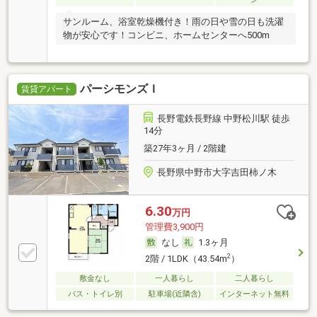
サンルーム、浴室乾燥機付き！雨の日や雪の日も洗濯
物が安心です！コンビニ、ホームセンターへ500m
パーシモンズＩ
賃貸アパート
長野電鉄長野線 中野松川駅 徒歩
14分
築27年3ヶ月 / 2階建
長野県中野市大字吉田柿ノ木
6.30
万円
管理費3,900円
なし
1.3ヶ月
2
2階 / 1LDK（43.54m
）
敷金なし
一人暮らし
二人暮らし
バス・トイレ別
駐車場(近隣含)
インターネット無料