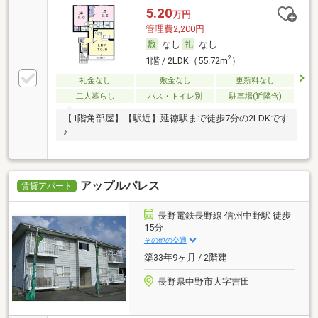
5.20
万円
管理費2,200円
なし
なし
2
1階 / 2LDK（55.72m
）
礼金なし
敷金なし
更新料なし
二人暮らし
バス・トイレ別
駐車場(近隣含)
【1階角部屋】【駅近】延徳駅まで徒歩7分の2LDKです
♪
アップルパレス
賃貸アパート
長野電鉄長野線 信州中野駅 徒歩
15分
その他の交通
築33年9ヶ月 / 2階建
長野県中野市大字吉田