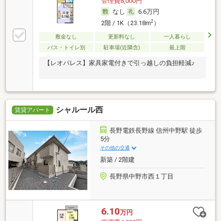
管理費8,000円
なし
6.6万円
2
2階 / 1K（23.18m
）
敷金なし
更新料なし
一人暮らし
バス・トイレ別
駐車場(近隣含)
最上階
【レオパレス】家具家電付きで引っ越しの負担軽減♪
シャルール西
賃貸アパート
長野電鉄長野線 信州中野駅 徒歩
5分
その他の交通
新築 / 2階建
長野県中野市西１丁目
6.10
万円