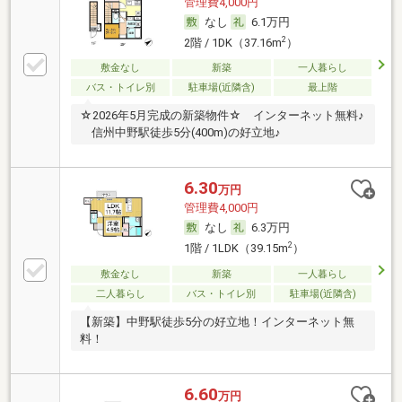
管理費4,000円
なし
6.1万円
2
2階 / 1DK（37.16m
）
敷金なし
新築
一人暮らし
バス・トイレ別
駐車場(近隣含)
最上階
☆2026年5月完成の新築物件☆ インターネット無料♪
信州中野駅徒歩5分(400m)の好立地♪
6.30
万円
管理費4,000円
なし
6.3万円
2
1階 / 1LDK（39.15m
）
敷金なし
新築
一人暮らし
二人暮らし
バス・トイレ別
駐車場(近隣含)
【新築】中野駅徒歩5分の好立地！インターネット無
料！
6.60
万円