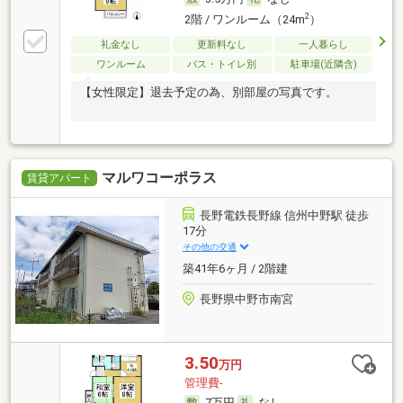
2
2階 / ワンルーム（24m
）
礼金なし
更新料なし
一人暮らし
ワンルーム
バス・トイレ別
駐車場(近隣含)
【女性限定】退去予定の為、別部屋の写真です。
マルワコーポラス
賃貸アパート
長野電鉄長野線 信州中野駅 徒歩
17分
その他の交通
築41年6ヶ月 / 2階建
長野県中野市南宮
3.50
万円
管理費-
7万円
なし