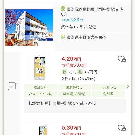
長野電鉄長野線 信州中野駅 徒歩
8分
その他の交通
築29年1ヶ月 / 3階建
長野県中野市大字西条
4.20
万円
管理費6,000円
なし
4.2万円
2
2階 / 1K（26.49m
）
敷金なし
更新料なし
一人暮らし
バス・トイレ別
駐車場(近隣含)
角部屋
【2階角部屋】信州中野駅まで徒歩8分♪
5.30
万円
管理費6,000円