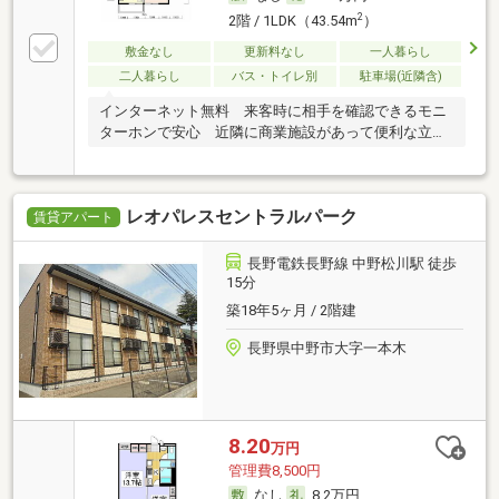
2
2階 / 1LDK（43.54m
）
敷金なし
更新料なし
一人暮らし
二人暮らし
バス・トイレ別
駐車場(近隣含)
インターネット無料 来客時に相手を確認できるモニ
ターホンで安心 近隣に商業施設があって便利な立地
です
レオパレスセントラルパーク
賃貸アパート
長野電鉄長野線 中野松川駅 徒歩
15分
築18年5ヶ月 / 2階建
長野県中野市大字一本木
8.20
万円
管理費8,500円
なし
8.2万円