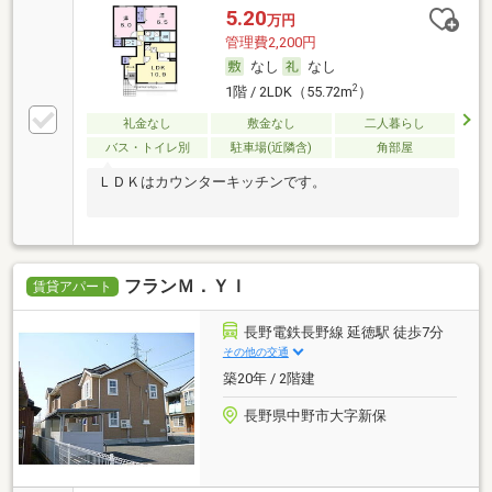
5.20
万円
管理費2,200円
なし
なし
2
1階 / 2LDK（55.72m
）
礼金なし
敷金なし
二人暮らし
バス・トイレ別
駐車場(近隣含)
角部屋
ＬＤＫはカウンターキッチンです。
フランＭ．ＹＩ
賃貸アパート
長野電鉄長野線 延徳駅 徒歩7分
その他の交通
築20年 / 2階建
長野県中野市大字新保