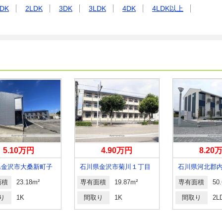
DK
2LDK
3DK
3LDK
4DK
4LDK以上
5.10万円
4.90万円
8.20
県金沢市大桑新町子
石川県金沢市菊川１丁目
面積
23.18m²
専有面積
19.87m²
専有面積
50
り
1K
間取り
1K
間取り
2L