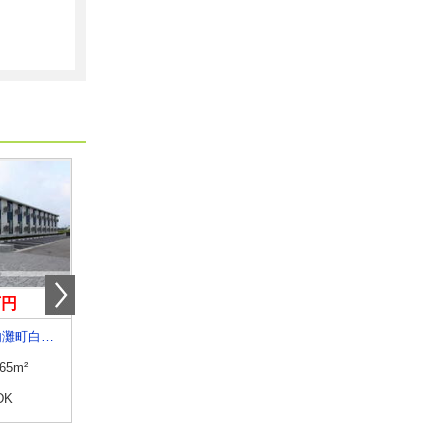
万円
6.10万円
6.90万円
石川県河北郡内灘町白帆台２丁目
石川県白山市成町
石川県河北郡津幡町字
.65m²
専有面積
23.61m²
専有面積
46.94m²
DK
間取り
1K
間取り
1LDK