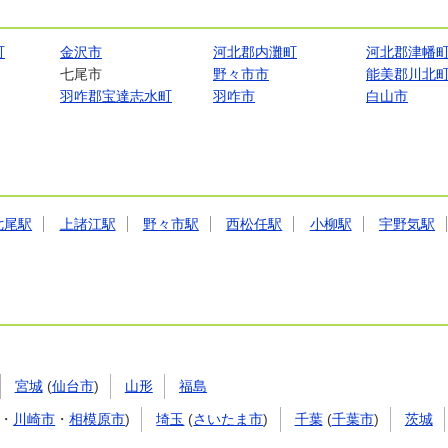
町
金沢市
河北郡内灘町
河北郡津幡
七尾市
野々市市
能美郡川北
羽咋郡宝達志水町
羽咋市
白山市
七尾駅
上諸江駅
野々市駅
西松任駅
小柳駅
宇野気駅
宮城
(
仙台市
)
山形
福島
・
川崎市
・
相模原市
)
埼玉
(
さいたま市
)
千葉
(
千葉市
)
茨城