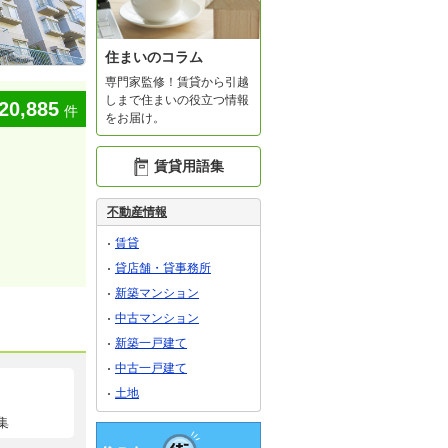
住まいのコラム
専門家監修！賃貸から引越
しまで住まいの役立つ情報
20,885
件
をお届け。
賃貸用語集
不動産情報
賃貸
貸店舗・貸事務所
新築マンション
中古マンション
新築一戸建て
中古一戸建て
土地
集