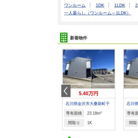
ワンルーム
1DK
1LDK
2
一人暮らし（ワンルーム～1LDK）
新着物件
9.10万円
5.40万円
石川県金沢市高畠１
石川県金沢市大桑新町子
石川
専有面積
57.56m²
専有面積
23.18m²
専有
間取り
2LDK
間取り
1K
間取