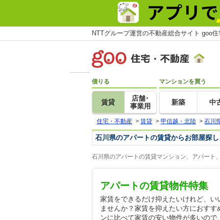
NTTグループ運営の不動産総合サイト goo
借りる
マンションを買う
店舗･
賃貸
新築
中
事業用
住宅・不動産
>
賃貸
>
甲信越・北陸
>
石川
石川県のアパートの賃貸からお部屋探し
石川県のアパートの賃貸マンション、アパート、
アパートの賃貸物件特集
家賃をできるだけ抑えたいけれど、い
ませんか？家賃を抑えたい方におすす
ンに比べて家賃の安い物件が多いので