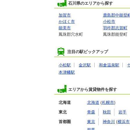
石川県のエリアから探す
加賀市
鹿島郡中能登
かほく市
小松市
能美市
羽咋郡志賀町
鳳珠郡穴水町
鳳珠郡能登町
注目の駅ピックアップ
小松駅
金沢駅
和倉温泉駅
本津幡駅
エリアから賃貸物件を探す
北海道
北海道
(
札幌市
)
東北
青森
秋田
岩手
首都圏
東京
神奈川
(
横浜市
群馬