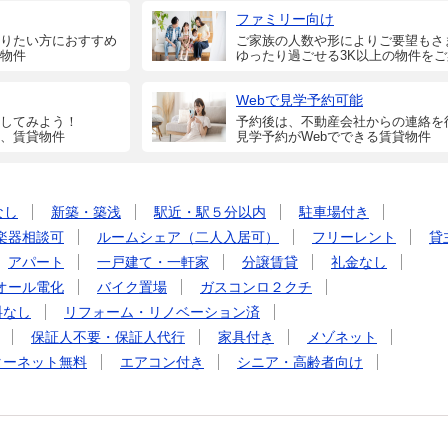
ファミリー向け
りたい方におすすめ
ご家族の人数や形によりご要望もさ
物件
ゆったり過ごせる3K以上の物件を
Webで見学予約可能
してみよう！
予約後は、不動産会社からの連絡を
、賃貸物件
見学予約がWebでできる賃貸物件
なし
新築・築浅
駅近・駅５分以内
駐車場付き
楽器相談可
ルームシェア（二人入居可）
フリーレント
貸
アパート
一戸建て・一軒家
分譲賃貸
礼金なし
オール電化
バイク置場
ガスコンロ２クチ
料なし
リフォーム・リノベーション済
保証人不要・保証人代行
家具付き
メゾネット
ターネット無料
エアコン付き
シニア・高齢者向け