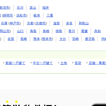
新潟市
)
石川
富山
福井
岡
(
静岡市
・
浜松市
)
岐阜
三重
兵庫
(
神戸市
)
京都
(
京都市
)
滋賀
奈良
和歌山
岡山市
)
山口
鳥取
島根
徳島
香川
愛媛
高知
市
)
佐賀
長崎
熊本
(
熊本市
)
大分
宮崎
鹿児島
沖
新築一戸建て
中古一戸建て
土地
賃貸
店舗・事業