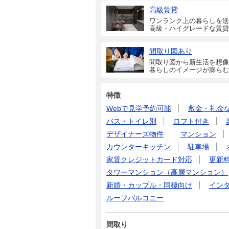
高級賃貸
ワンランク上の暮らしを送
高級・ハイグレードな賃貸
間取り図あり
間取り図から新生活を想像
暮らしのイメージが膨らむ
特徴
Webで見学予約可能
敷金・礼金
バス・トイレ別
ロフト付き
デザイナーズ物件
マンション
カウンターキッチン
駐車場
家賃クレジットカード対応
更新
タワーマンション（高層マンション）
新婚・カップル・同棲向け
イン
ルーフバルコニー
間取り