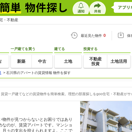
住宅・不動産
0
最近見た物件
保
一戸建てを買う
建てる
投資する
不動産
古
新築
中古
土地
土地活用
投資
県
>
石川県のアパートの賃貸情報 物件を探す
賃貸一戸建てなどの賃貸物件を簡単検索。理想の部屋探しをgoo住宅・不動産がサ
い物件が見つからないとお困りではあり
めなのが、賃貸アパートです。マンショ
、月々の支出を抑えられますよ。ここで