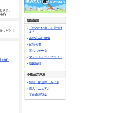
まざま。
ご案内！
地域情報
「住みたい街」を見つけ
待つだけ！
よう
不動産会社検索
家賃相場
暮らしデータ
マンションライブラリー
主物件
地図情報
不動産知識集
賃貸 部屋探しガイド
購入マニュアル
不動産用語集