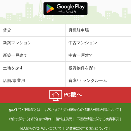
北海道北見市川沿町
価 格
5万円
住 所
北海道北見市川沿町
賃貸
月極駐車場
専有面積
47.79m²
間取り
2LDK
新築マンション
中古マンション
北海道北見市東三輪１丁目
新築一戸建て
中古一戸建て
価 格
4万円
土地を探す
投資物件を探す
住 所
北海道北見市東三輪１丁目
専有面積
48.6m²
店舗/事業用
倉庫/トランクルーム
間取り
2DK
PC版へ
北海道札幌市東区北七条東７丁目
価 格
12.20万円
goo住宅・不動産とは
お客さまご利用端末からの情報の外部送信について
住 所
北海道札幌市東区北七条東７丁目
物件に関するお問合せの流れ
情報提供元
不動産情報に関する免責事項
専有面積
52.12m²
間取り
2LDK
個人情報の取り扱いについて
消費税に関する表記について