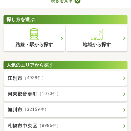
続きを見る
で、月々の支出を抑えられますよ。ここでは、おすすめの賃貸ア
パートを紹介します。間取りや家賃が異なるため、いくつかの物
件を見比べてみましょう。
探し方を選ぶ
路線・駅から探す
地域から探す
人気のエリアから探す
江別市
（4938件）
河東郡音更町
（1070件）
旭川市
（32159件）
札幌市中央区
（8986件）