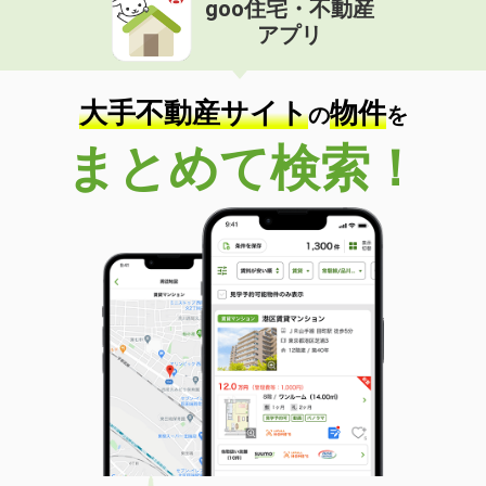
goo住宅・不動産
北海道札幌市東区北四十六条東１丁目
アプリ
価 格
4.90万円
住 所
北海道札幌市東区北四十六条東１丁目
大手不動産サイト
物件
専有面積
48.59m²
の
を
間取り
2LDK
まとめて検索！
北海道札幌市北区北十六条西３丁目
価 格
6.20万円
住 所
北海道札幌市北区北十六条西３丁目
専有面積
35.22m²
間取り
1LDK
北海道旭川市一条通７丁目
価 格
16万円
住 所
北海道旭川市一条通７丁目
専有面積
50.25m²
間取り
1LDK