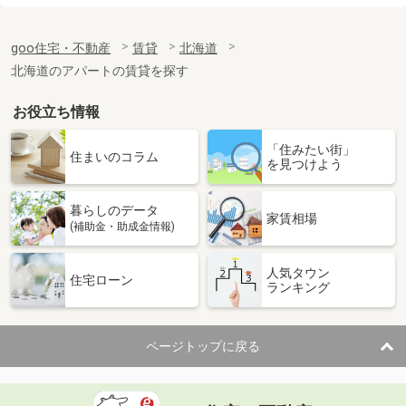
価 格
3.60万円
goo住宅・不動産
賃貸
北海道
住 所
北海道札幌市東区北三十二条東４丁目
専有面積
42m²
北海道のアパートの賃貸を探す
間取り
2DK
お役立ち情報
北海道札幌市東区北三十一条東１２丁目
「住みたい街」
住まいのコラム
を見つけよう
価 格
3.30万円
住 所
北海道札幌市東区北三十一条東１２丁
目
暮らしのデータ
家賃相場
専有面積
23.95m²
(補助金・助成金情報)
間取り
1DK
人気タウン
住宅ローン
北海道札幌市中央区北三条西２３丁目
ランキング
価 格
6.90万円
住 所
北海道札幌市中央区北三条西２３丁目
ページトップに戻る
専有面積
36.05m²
間取り
1LDK