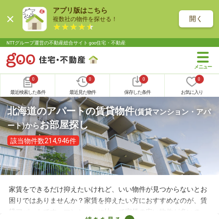
アプリ版はこちら
開く
複数社の物件を探せる！
NTTグループ運営の不動産総合サイト goo住宅・不動産
0
0
0
0
最近検索した条件
最近見た物件
保存した条件
お気に入り
北海道のアパートの賃貸物件
(賃貸マンション・アパ
お部屋探し
ート)
から
該当物件数214,946件
家賃をできるだけ抑えたいけれど、いい物件が見つからないとお
困りではありませんか？家賃を抑えたい方におすすめなのが、賃
貸アパートです。マンションに比べて家賃の安い物件が多いの