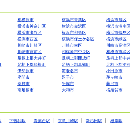
相模原市
横浜市青葉区
横浜市旭区
横浜市神奈川区
横浜市金沢区
横浜市港南
横浜市瀬谷区
横浜市都筑区
横浜市鶴見
横浜市西区
横浜市保土ケ谷区
横浜市緑区
川崎市川崎区
川崎市幸区
川崎市高津
川崎市宮前区
相模原市中央区
相模原市緑
足柄上郡大井町
足柄上郡開成町
足柄上郡中
町
足柄下郡箱根町
足柄下郡真鶴町
足柄下郡湯
伊勢原市
海老名市
小田原市
座間市
逗子市
茅ヶ崎市
秦野市
平塚市
藤沢市
南足柄市
大和市
横須賀市
駅
下曽我駅
青葉台駅
京急川崎駅
新杉田駅
根岸駅