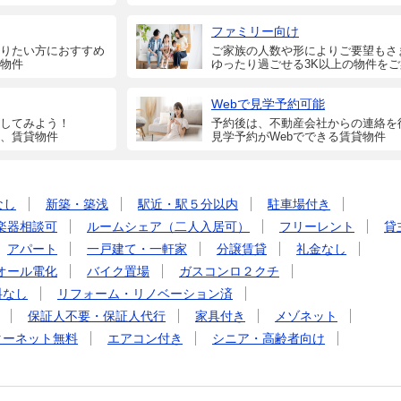
ファミリー向け
りたい方におすすめ
ご家族の人数や形によりご要望もさ
物件
ゆったり過ごせる3K以上の物件を
Webで見学予約可能
してみよう！
予約後は、不動産会社からの連絡を
、賃貸物件
見学予約がWebでできる賃貸物件
なし
新築・築浅
駅近・駅５分以内
駐車場付き
楽器相談可
ルームシェア（二人入居可）
フリーレント
貸
アパート
一戸建て・一軒家
分譲賃貸
礼金なし
オール電化
バイク置場
ガスコンロ２クチ
料なし
リフォーム・リノベーション済
保証人不要・保証人代行
家具付き
メゾネット
ターネット無料
エアコン付き
シニア・高齢者向け