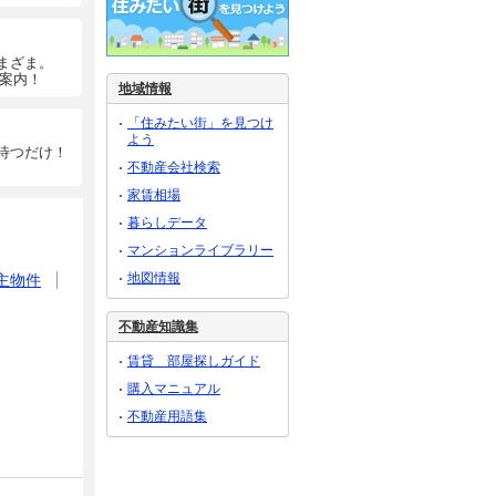
まざま。
ご案内！
地域情報
「住みたい街」を見つけ
よう
待つだけ！
不動産会社検索
家賃相場
暮らしデータ
マンションライブラリー
地図情報
主物件
不動産知識集
賃貸 部屋探しガイド
購入マニュアル
不動産用語集