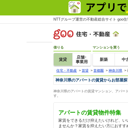
NTTグループ運営の不動産総合サイト goo
借りる
マンションを買う
店舗･
賃貸
新築
中
事業用
住宅・不動産
>
賃貸
>
首都圏
>
神奈川県
>
神奈川県のアパートの賃貸からお部屋探
神奈川県のアパートの賃貸マンション、アパート
す。
アパートの賃貸物件特集
家賃をできるだけ抑えたいけれど、い
ませんか？家賃を抑えたい方におすす