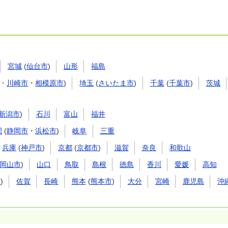
宮城
(
仙台市
)
山形
福島
・
川崎市
・
相模原市
)
埼玉
(
さいたま市
)
千葉
(
千葉市
)
茨城
新潟市
)
石川
富山
福井
岡
(
静岡市
・
浜松市
)
岐阜
三重
兵庫
(
神戸市
)
京都
(
京都市
)
滋賀
奈良
和歌山
岡山市
)
山口
鳥取
島根
徳島
香川
愛媛
高知
市
)
佐賀
長崎
熊本
(
熊本市
)
大分
宮崎
鹿児島
沖