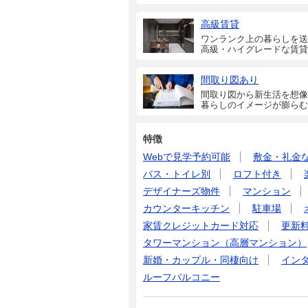
高級賃貸
ワンランク上の暮らしを送
高級・ハイグレードな賃貸
間取り図あり
間取り図から新生活を想像
暮らしのイメージが膨らむ
特徴
Webで見学予約可能
敷金・礼金
バス・トイレ別
ロフト付き
デザイナーズ物件
マンション
カウンターキッチン
駐車場
家賃クレジットカード対応
更新
タワーマンション（高層マンション）
新婚・カップル・同棲向け
イン
ルーフバルコニー