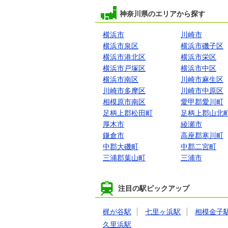
神奈川県のエリアから探す
横浜市
川崎市
横浜市泉区
横浜市磯子区
横浜市港北区
横浜市栄区
横浜市戸塚区
横浜市中区
横浜市南区
川崎市麻生区
川崎市多摩区
川崎市中原区
相模原市南区
愛甲郡愛川町
足柄上郡松田町
足柄上郡山北
厚木市
綾瀬市
鎌倉市
高座郡寒川町
中郡大磯町
中郡二宮町
三浦郡葉山町
三浦市
注目の駅ピックアップ
梶が谷駅
七里ヶ浜駅
相模金子
久里浜駅