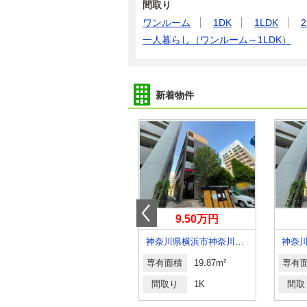
間取り
ワンルーム
1DK
1LDK
2
一人暮らし（ワンルーム～1LDK）
新着物件
3.20万円
9.50万円
神奈川県鎌倉市梶原
神奈川県横浜市神奈川区青木町
専有面積
14.17m²
専有面積
19.87m²
専有
間取り
ワンルーム
間取り
1K
間取