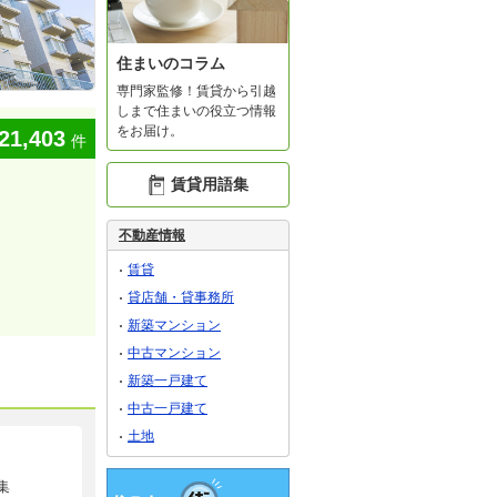
住まいのコラム
専門家監修！賃貸から引越
しまで住まいの役立つ情報
をお届け。
21,403
件
賃貸用語集
不動産情報
賃貸
貸店舗・貸事務所
新築マンション
中古マンション
新築一戸建て
中古一戸建て
土地
集