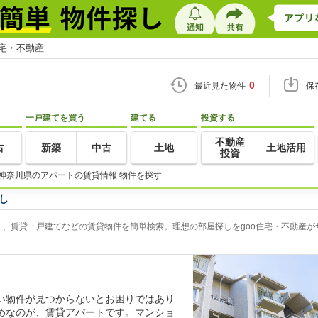
住宅・不動産
0
最近見た物件
保
一戸建てを買う
建てる
投資する
不動産
古
新築
中古
土地
土地活用
投資
神奈川県のアパートの賃貸情報 物件を探す
し
、賃貸一戸建てなどの賃貸物件を簡単検索。理想の部屋探しをgoo住宅・不動産が
い物件が見つからないとお困りではあり
めなのが、賃貸アパートです。マンショ