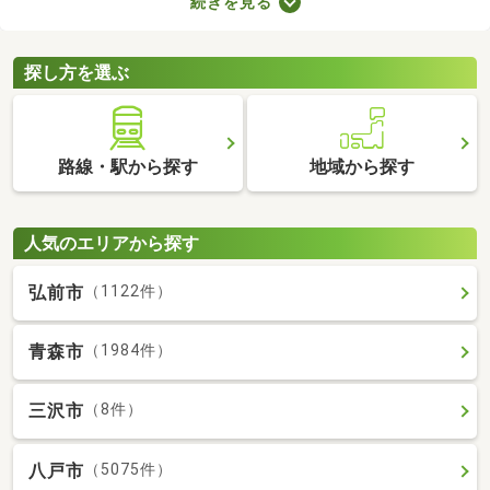
続きを見る
で、月々の支出を抑えられますよ。ここでは、おすすめの賃貸ア
パートを紹介します。間取りや家賃が異なるため、いくつかの物
件を見比べてみましょう。
探し方を選ぶ
路線・駅から探す
地域から探す
人気のエリアから探す
弘前市
（1122件）
青森市
（1984件）
三沢市
（8件）
八戸市
（5075件）