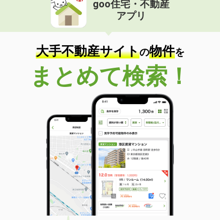
goo住宅・不動産
価 格
5.50万円
アプリ
住 所
青森県八戸市大字沢里字休場
専有面積
53.45m²
間取り
2LDK
大手不動産サイト
物件
の
を
青森県八戸市大字白銀町字堀ノ内
まとめて検索！
価 格
3.60万円
住 所
青森県八戸市大字白銀町字堀ノ内
専有面積
41.31m²
間取り
2DK
青森県八戸市東白山台２
価 格
6万円
住 所
青森県八戸市東白山台２
専有面積
26.08m²
間取り
1K
青森県弘前市大字八幡町３丁目