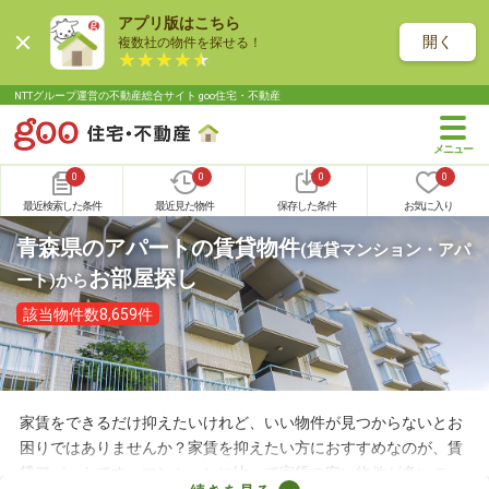
アプリ版はこちら
開く
複数社の物件を探せる！
NTTグループ運営の不動産総合サイト goo住宅・不動産
0
0
0
0
最近検索した条件
最近見た物件
保存した条件
お気に入り
青森県のアパートの賃貸物件
(賃貸マンション・アパ
お部屋探し
ート)
から
該当物件数8,659件
家賃をできるだけ抑えたいけれど、いい物件が見つからないとお
困りではありませんか？家賃を抑えたい方におすすめなのが、賃
貸アパートです。マンションに比べて家賃の安い物件が多いの