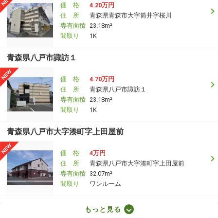
価 格
4.20万円
住 所
青森県青森市大字筒井字桜川
専有面積
23.18m²
間取り
1K
青森県八戸市諏訪１
価 格
4.70万円
住 所
青森県八戸市諏訪１
専有面積
23.18m²
間取り
1K
青森県八戸市大字湊町字上田屋前
価 格
4万円
住 所
青森県八戸市大字湊町字上田屋前
専有面積
32.07m²
間取り
ワンルーム
青森県八戸市長苗代１丁目
もっと見る