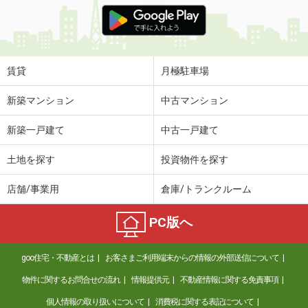
価 格
6.30万円
住 所
青森県弘前市大字八幡町３丁目
専有面積
79.49m²
間取り
2LDK
賃貸
月極駐車場
青森県八戸市柏崎３丁目
新築マンション
中古マンション
価 格
6万円
新築一戸建て
中古一戸建て
住 所
青森県八戸市柏崎３丁目
専有面積
42m²
土地を探す
投資物件を探す
間取り
1LDK
店舗/事業用
倉庫/トランクルーム
青森県八戸市大字尻内町字沢ノ田
PC版へ
価 格
5.10万円
住 所
青森県八戸市大字尻内町字沢ノ田
goo住宅・不動産とは
お客さまご利用端末からの情報の外部送信について
専有面積
33.39m²
間取り
1LDK
物件に関するお問合せの流れ
情報提供元
不動産情報に関する免責事項
個人情報の取り扱いについて
消費税に関する表記について
青森県八戸市田向５丁目