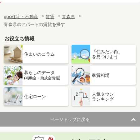
価 格
6.50万円
住 所
青森県八戸市長苗代１丁目
goo住宅・不動産
賃貸
青森県
専有面積
51.8m²
青森県のアパートの賃貸を探す
間取り
1LDK
お役立ち情報
青森県八戸市大字長苗代字蟇河原
「住みたい街」
価 格
5.40万円
住まいのコラム
を見つけよう
住 所
青森県八戸市大字長苗代字蟇河原
専有面積
58.33m²
暮らしのデータ
間取り
2LDK
家賃相場
(補助金・助成金情報)
青森県八戸市新井田西１丁目
人気タウン
住宅ローン
ランキング
価 格
4万円
住 所
青森県八戸市新井田西１丁目
専有面積
32.07m²
ページトップに戻る
間取り
1K
青森県八戸市大字沢里字休場