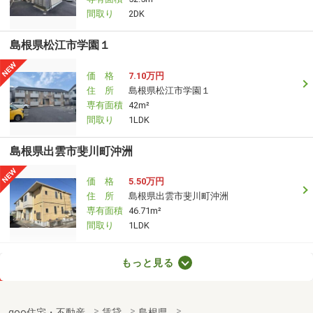
間取り
2DK
島根県松江市学園１
価 格
7.10万円
住 所
島根県松江市学園１
専有面積
42m²
間取り
1LDK
島根県出雲市斐川町沖洲
価 格
5.50万円
住 所
島根県出雲市斐川町沖洲
専有面積
46.71m²
間取り
1LDK
島根県松江市黒田町
もっと見る
価 格
6.75万円
住 所
島根県松江市黒田町
goo住宅・不動産
賃貸
島根県