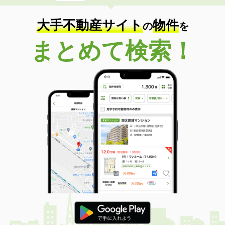
専有面積
69.15m²
間取り
3LDK
大手不動産サイト
物件
の
を
島根県江津市二宮町神主
まとめて検索！
価 格
4.55万円
住 所
島根県江津市二宮町神主
専有面積
53.08m²
間取り
3DK
島根県松江市東出雲町錦新町５
価 格
6.10万円
住 所
島根県松江市東出雲町錦新町５
専有面積
22.7m²
間取り
1K
島根県松江市東津田町
価 格
5.70万円
住 所
島根県松江市東津田町