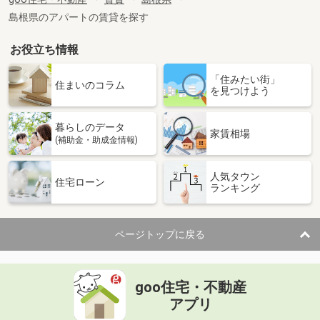
専有面積
43.74m²
島根県のアパートの賃貸を探す
間取り
1LDK
お役立ち情報
島根県益田市高津４丁目
「住みたい街」
価 格
3.67万円
住まいのコラム
を見つけよう
住 所
島根県益田市高津４丁目
専有面積
28.98m²
暮らしのデータ
間取り
2K
家賃相場
(補助金・助成金情報)
島根県松江市菅田町
人気タウン
住宅ローン
ランキング
価 格
3万円
住 所
島根県松江市菅田町
専有面積
19.5m²
ページトップに戻る
間取り
1K
島根県出雲市神西沖町
goo住宅・不動産
価 格
5.95万円
アプリ
住 所
島根県出雲市神西沖町