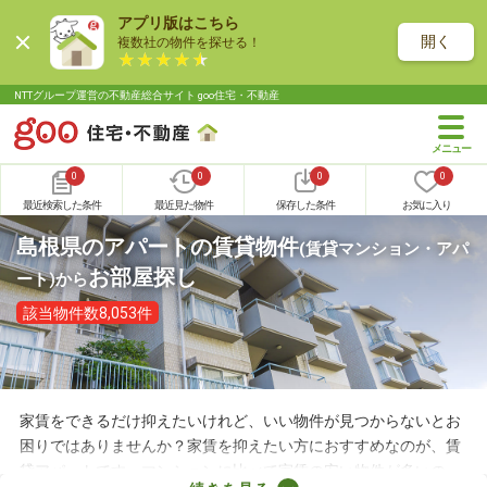
アプリ版はこちら
開く
複数社の物件を探せる！
NTTグループ運営の不動産総合サイト goo住宅・不動産
0
0
0
0
最近検索した条件
最近見た物件
保存した条件
お気に入り
島根県のアパートの賃貸物件
(賃貸マンション・アパ
お部屋探し
ート)
から
該当物件数8,053件
家賃をできるだけ抑えたいけれど、いい物件が見つからないとお
困りではありませんか？家賃を抑えたい方におすすめなのが、賃
貸アパートです。マンションに比べて家賃の安い物件が多いの