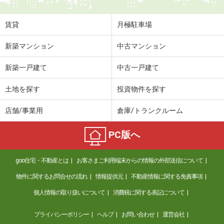
専有面積
36.51m²
間取り
1K
賃貸
月極駐車場
島根県松江市春日町
新築マンション
中古マンション
価 格
7.10万円
新築一戸建て
中古一戸建て
住 所
島根県松江市春日町
専有面積
59.67m²
土地を探す
投資物件を探す
間取り
2LDK
店舗/事業用
倉庫/トランクルーム
島根県松江市東出雲町揖屋
PC版へ
価 格
6.40万円
住 所
島根県松江市東出雲町揖屋
goo住宅・不動産とは
お客さまご利用端末からの情報の外部送信について
専有面積
22.35m²
間取り
1K
物件に関するお問合せの流れ
情報提供元
不動産情報に関する免責事項
個人情報の取り扱いについて
消費税に関する表記について
島根県松江市東出雲町錦新町５丁目
プライバシーポリシー
ヘルプ
お問い合わせ
運営会社
価 格
6.50万円