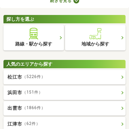
続きを見る
で、月々の支出を抑えられますよ。ここでは、おすすめの賃貸ア
パートを紹介します。間取りや家賃が異なるため、いくつかの物
件を見比べてみましょう。
探し方を選ぶ
路線・駅から探す
地域から探す
人気のエリアから探す
松江市
（5226件）
浜田市
（151件）
出雲市
（1866件）
江津市
（62件）