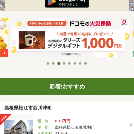
新着!おすすめ
島根県松江市西川津町
価 格
6.10万円
住 所
島根県松江市西川津町
専有面積
52.5m²