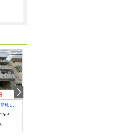
円
7.20万円
6.70万円
沖縄県宜野湾市新城１丁目
沖縄県中頭郡読谷村字喜名
沖縄県中頭郡北中城村字
.17m²
専有面積
50.3m²
専有面積
51m²
K
間取り
2LDK
間取り
2DK