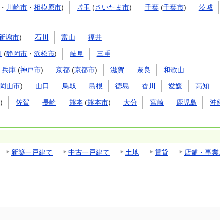
・
川崎市
・
相模原市
)
埼玉
(
さいたま市
)
千葉
(
千葉市
)
茨城
新潟市
)
石川
富山
福井
岡
(
静岡市
・
浜松市
)
岐阜
三重
兵庫
(
神戸市
)
京都
(
京都市
)
滋賀
奈良
和歌山
岡山市
)
山口
鳥取
島根
徳島
香川
愛媛
高知
市
)
佐賀
長崎
熊本
(
熊本市
)
大分
宮崎
鹿児島
沖
新築一戸建て
中古一戸建て
土地
賃貸
店舗・事業