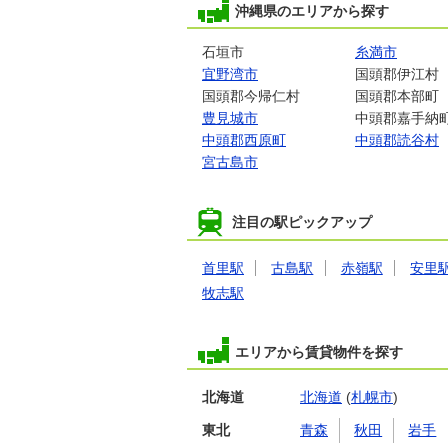
沖縄県のエリアから探す
石垣市
糸満市
宜野湾市
国頭郡伊江村
国頭郡今帰仁村
国頭郡本部町
豊見城市
中頭郡嘉手納
中頭郡西原町
中頭郡読谷村
宮古島市
注目の駅ピックアップ
首里駅
古島駅
赤嶺駅
安里
牧志駅
エリアから賃貸物件を探す
北海道
北海道
(
札幌市
)
東北
青森
秋田
岩手