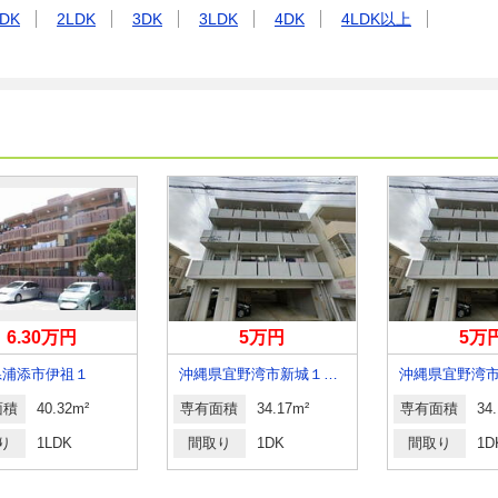
DK
2LDK
3DK
3LDK
4DK
4LDK以上
6.30万円
5万円
5万
県浦添市伊祖１
沖縄県宜野湾市新城１丁目
面積
40.32m²
専有面積
34.17m²
専有面積
34
り
1LDK
間取り
1DK
間取り
1D