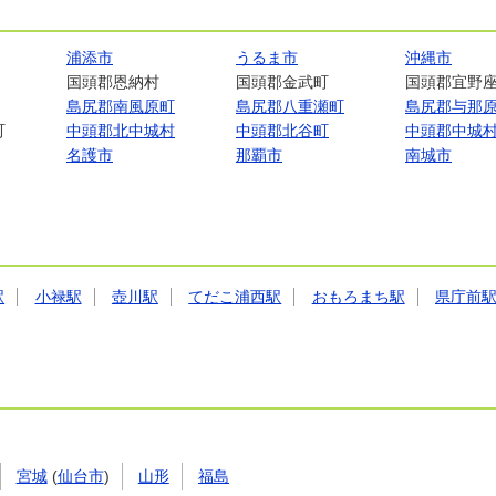
浦添市
うるま市
沖縄市
国頭郡恩納村
国頭郡金武町
国頭郡宜野
島尻郡南風原町
島尻郡八重瀬町
島尻郡与那
町
中頭郡北中城村
中頭郡北谷町
中頭郡中城
名護市
那覇市
南城市
駅
小禄駅
壺川駅
てだこ浦西駅
おもろまち駅
県庁前
宮城
(
仙台市
)
山形
福島