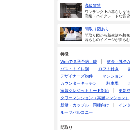
高級賃貸
ワンランク上の暮らしを送
高級・ハイグレードな賃貸
間取り図あり
間取り図から新生活を想像
暮らしのイメージが膨らむ
特徴
Webで見学予約可能
敷金・礼金
バス・トイレ別
ロフト付き
デザイナーズ物件
マンション
カウンターキッチン
駐車場
家賃クレジットカード対応
更新
タワーマンション（高層マンション）
新婚・カップル・同棲向け
イン
ルーフバルコニー
間取り