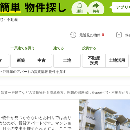
住宅・不動産
0
最近見た物件
保
一戸建てを買う
建てる
投資する
不動産
古
新築
中古
土地
土地活用
投資
>
沖縄県のアパートの賃貸情報 物件を探す
賃貸一戸建てなどの賃貸物件を簡単検索。理想の部屋探しをgoo住宅・不動産がサ
い物件が見つからないとお困りではあり
めなのが、賃貸アパートです。マンショ
、月々の支出を抑えられますよ。ここで