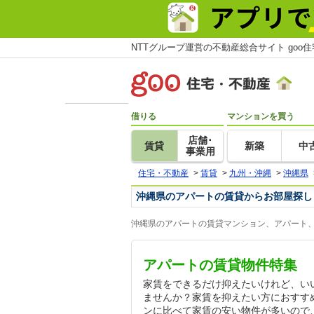
NTTグループ運営の不動産総合サイト goo
借りる
マンションを買う
店舗･
賃貸
新築
中
事業用
住宅・不動産
>
賃貸
>
九州・沖縄
>
沖縄県
沖縄県のアパートの賃貸からお部屋探し
沖縄県のアパートの賃貸マンション、アパート、
アパートの賃貸物件特集
家賃をできるだけ抑えたいけれど、い
ませんか？家賃を抑えたい方におすす
ンに比べて家賃の安い物件が多いので