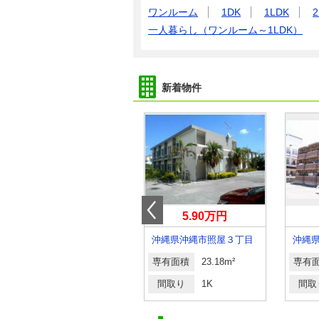
ワンルーム
1DK
1LDK
2
一人暮らし（ワンルーム～1LDK）
新着物件
9.60万円
5.90万円
沖縄県那覇市三原１丁目
沖縄県沖縄市照屋３丁目
沖縄
専有面積
39.1m²
専有面積
23.18m²
専有
間取り
1LDK
間取り
1K
間取