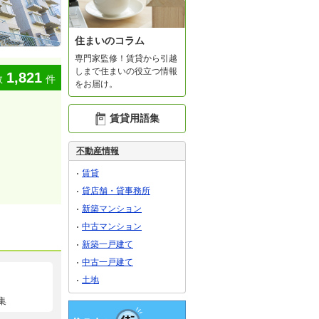
住まいのコラム
専門家監修！賃貸から引越
しまで住まいの役立つ情報
1,821
数
件
をお届け。
賃貸用語集
不動産情報
賃貸
貸店舗・貸事務所
新築マンション
中古マンション
新築一戸建て
中古一戸建て
土地
集