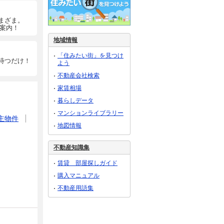
まざま。
ご案内！
地域情報
「住みたい街」を見つけ
待つだけ！
よう
不動産会社検索
家賃相場
暮らしデータ
マンションライブラリー
主物件
地図情報
不動産知識集
賃貸 部屋探しガイド
購入マニュアル
不動産用語集