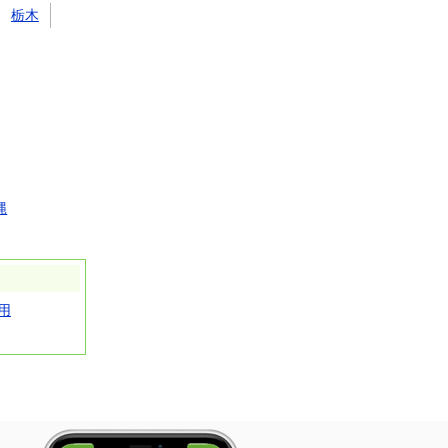
栃木
縄
用