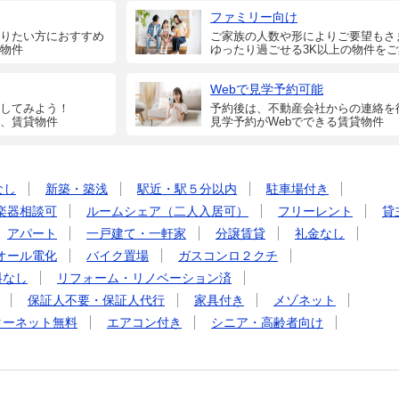
ファミリー向け
りたい方におすすめ
ご家族の人数や形によりご要望もさ
物件
ゆったり過ごせる3K以上の物件を
Webで見学予約可能
してみよう！
予約後は、不動産会社からの連絡を
、賃貸物件
見学予約がWebでできる賃貸物件
なし
新築・築浅
駅近・駅５分以内
駐車場付き
楽器相談可
ルームシェア（二人入居可）
フリーレント
貸
アパート
一戸建て・一軒家
分譲賃貸
礼金なし
オール電化
バイク置場
ガスコンロ２クチ
料なし
リフォーム・リノベーション済
保証人不要・保証人代行
家具付き
メゾネット
ターネット無料
エアコン付き
シニア・高齢者向け