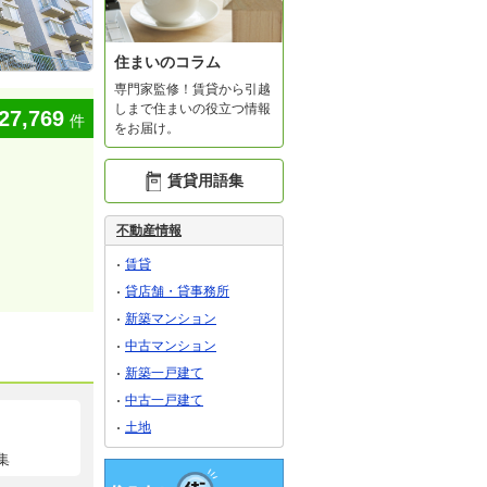
住まいのコラム
専門家監修！賃貸から引越
しまで住まいの役立つ情報
27,769
件
をお届け。
賃貸用語集
不動産情報
賃貸
貸店舗・貸事務所
新築マンション
中古マンション
新築一戸建て
中古一戸建て
土地
集