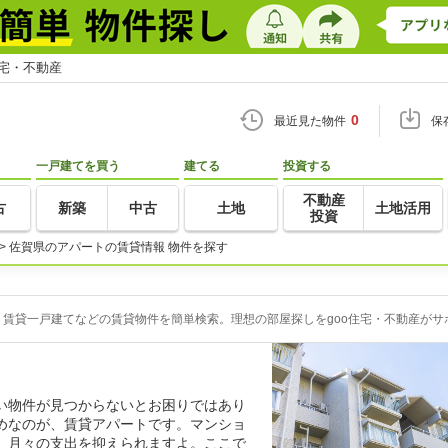
住宅・不動産
0
最近見た物件
保
一戸建てを買う
建てる
投資する
不動産
古
新築
中古
土地
土地活用
投資
>
佐賀県のアパートの賃貸情報 物件を探す
賃貸一戸建てなどの賃貸物件を簡単検索。理想の部屋探しをgoo住宅・不動産がサ
い物件が見つからないとお困りではあり
めなのが、賃貸アパートです。マンショ
、月々の支出を抑えられますよ。ここで