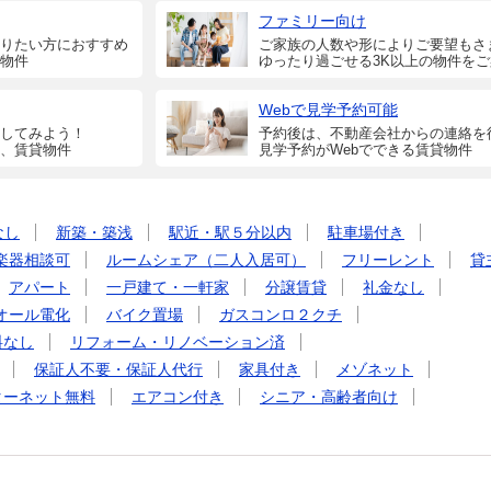
ファミリー向け
りたい方におすすめ
ご家族の人数や形によりご要望もさ
物件
ゆったり過ごせる3K以上の物件を
Webで見学予約可能
してみよう！
予約後は、不動産会社からの連絡を
、賃貸物件
見学予約がWebでできる賃貸物件
なし
新築・築浅
駅近・駅５分以内
駐車場付き
楽器相談可
ルームシェア（二人入居可）
フリーレント
貸
アパート
一戸建て・一軒家
分譲賃貸
礼金なし
オール電化
バイク置場
ガスコンロ２クチ
料なし
リフォーム・リノベーション済
保証人不要・保証人代行
家具付き
メゾネット
ターネット無料
エアコン付き
シニア・高齢者向け