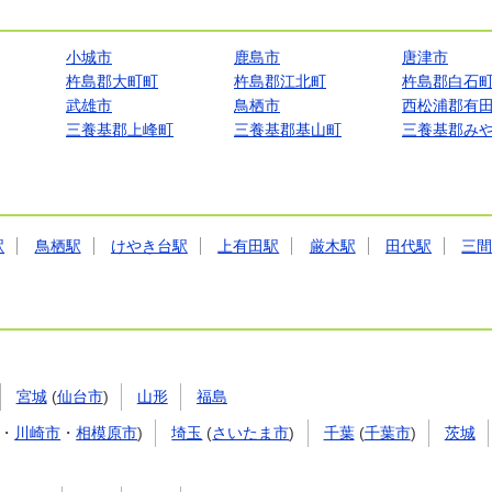
小城市
鹿島市
唐津市
杵島郡大町町
杵島郡江北町
杵島郡白石
武雄市
鳥栖市
西松浦郡有
三養基郡上峰町
三養基郡基山町
三養基郡み
駅
鳥栖駅
けやき台駅
上有田駅
厳木駅
田代駅
三
宮城
(
仙台市
)
山形
福島
・
川崎市
・
相模原市
)
埼玉
(
さいたま市
)
千葉
(
千葉市
)
茨城