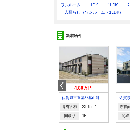
ワンルーム
1DK
1LDK
2
一人暮らし（ワンルーム～1LDK）
新着物件
4.80万円
4.80万円
佐賀県佐賀市兵庫北２
佐賀県三養基郡基山町大字宮浦
佐賀
専有面積
23.18m²
専有面積
23.18m²
専有
間取り
1K
間取り
1K
間取