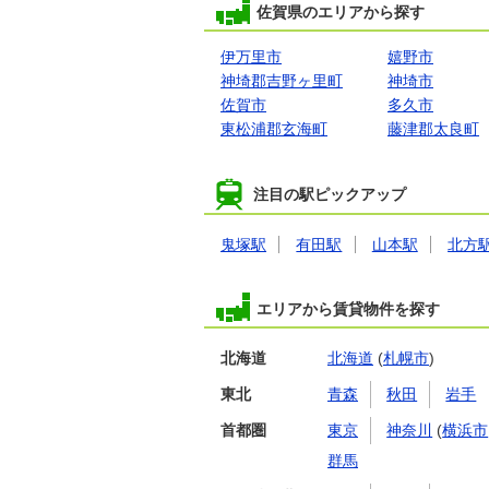
佐賀県のエリアから探す
伊万里市
嬉野市
神埼郡吉野ヶ里町
神埼市
佐賀市
多久市
東松浦郡玄海町
藤津郡太良町
注目の駅ピックアップ
鬼塚駅
有田駅
山本駅
北方
エリアから賃貸物件を探す
北海道
北海道
(
札幌市
)
東北
青森
秋田
岩手
首都圏
東京
神奈川
(
横浜市
群馬