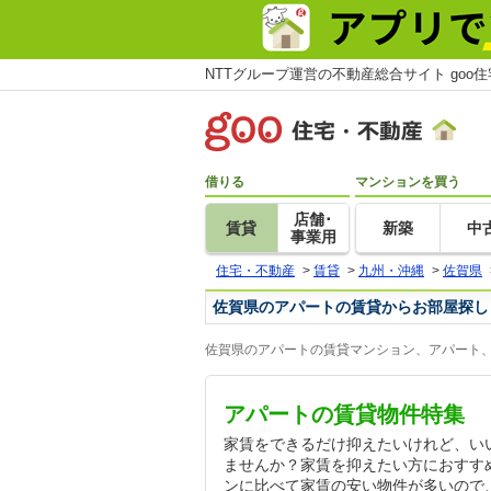
NTTグループ運営の不動産総合サイト goo
借りる
マンションを買う
店舗･
賃貸
新築
中
事業用
住宅・不動産
>
賃貸
>
九州・沖縄
>
佐賀県
佐賀県のアパートの賃貸からお部屋探し
佐賀県のアパートの賃貸マンション、アパート、
アパートの賃貸物件特集
家賃をできるだけ抑えたいけれど、い
ませんか？家賃を抑えたい方におすす
ンに比べて家賃の安い物件が多いので