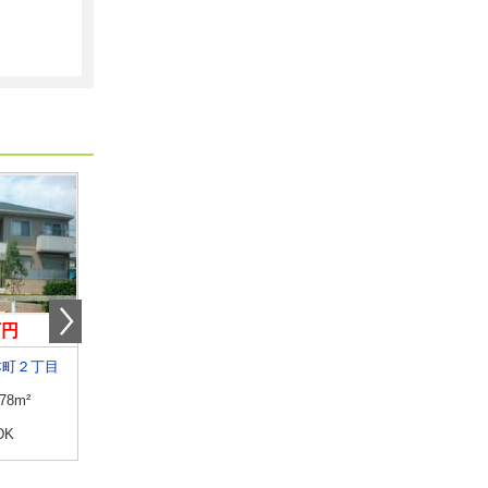
万円
4.70万円
6万円
本町２丁目
佐賀県佐賀市大和町大字久池井
佐賀県鳥栖市田代本町
.78m²
専有面積
22.35m²
専有面積
23.18m²
DK
間取り
1K
間取り
1K