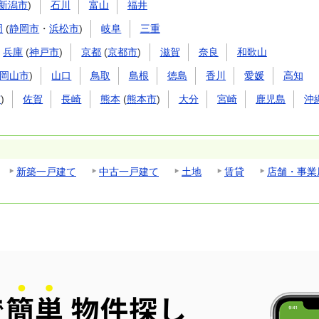
新潟市
)
石川
富山
福井
岡
(
静岡市
・
浜松市
)
岐阜
三重
兵庫
(
神戸市
)
京都
(
京都市
)
滋賀
奈良
和歌山
岡山市
)
山口
鳥取
島根
徳島
香川
愛媛
高知
市
)
佐賀
長崎
熊本
(
熊本市
)
大分
宮崎
鹿児島
沖
新築一戸建て
中古一戸建て
土地
賃貸
店舗・事業