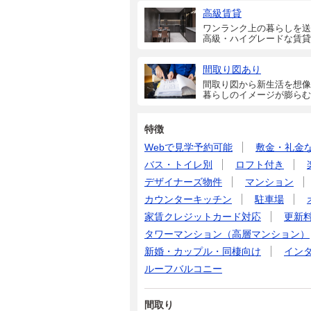
高級賃貸
ワンランク上の暮らしを送
高級・ハイグレードな賃貸
間取り図あり
間取り図から新生活を想像
暮らしのイメージが膨らむ
特徴
Webで見学予約可能
敷金・礼金
バス・トイレ別
ロフト付き
デザイナーズ物件
マンション
カウンターキッチン
駐車場
家賃クレジットカード対応
更新
タワーマンション（高層マンション）
新婚・カップル・同棲向け
イン
ルーフバルコニー
間取り