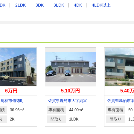
DK
2LDK
3DK
3LDK
4DK
4LDK以上
6万円
5.10万円
5.40
県鳥栖市儀徳町
佐賀県鹿島市大字納富分執行分
佐賀県鳥栖市
面積
36.96m²
専有面積
44.09m²
専有面積
50
り
2K
間取り
1LDK
間取り
1L