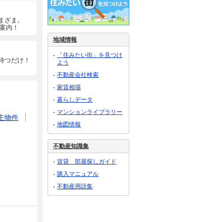
まざま。
ご案内！
地域情報
「住みたい街」を見つけ
待つだけ！
よう
不動産会社検索
家賃相場
暮らしデータ
マンションライブラリー
主物件
地図情報
不動産知識集
賃貸 部屋探しガイド
購入マニュアル
不動産用語集