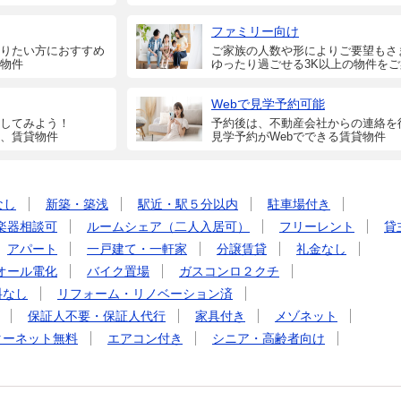
ファミリー向け
りたい方におすすめ
ご家族の人数や形によりご要望もさ
物件
ゆったり過ごせる3K以上の物件を
Webで見学予約可能
してみよう！
予約後は、不動産会社からの連絡を
、賃貸物件
見学予約がWebでできる賃貸物件
なし
新築・築浅
駅近・駅５分以内
駐車場付き
楽器相談可
ルームシェア（二人入居可）
フリーレント
貸
アパート
一戸建て・一軒家
分譲賃貸
礼金なし
オール電化
バイク置場
ガスコンロ２クチ
料なし
リフォーム・リノベーション済
保証人不要・保証人代行
家具付き
メゾネット
ターネット無料
エアコン付き
シニア・高齢者向け