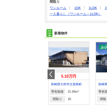
間取り
ワンルーム
1DK
1LDK
2
一人暮らし（ワンルーム～1LDK）
新着物件
2.70万円
5.10万円
長崎県長崎市上銭座町
長崎県大村市古賀島町
長崎
専有面積
15m²
専有面積
31.69m²
専有
間取り
1K
間取り
1K
間取