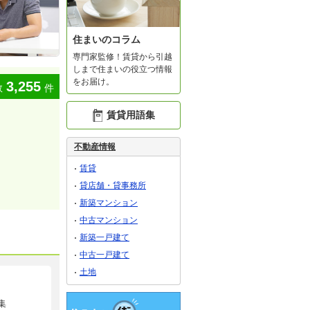
住まいのコラム
専門家監修！賃貸から引越
しまで住まいの役立つ情報
をお届け。
3,255
数
件
賃貸用語集
不動産情報
賃貸
貸店舗・貸事務所
新築マンション
中古マンション
新築一戸建て
中古一戸建て
土地
集