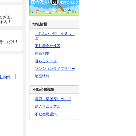
まざま。
ご案内！
地域情報
「住みたい街」を見つけ
よう
待つだけ！
不動産会社検索
家賃相場
暮らしデータ
マンションライブラリー
地図情報
主物件
不動産知識集
賃貸 部屋探しガイド
購入マニュアル
不動産用語集