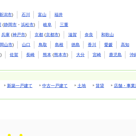
新潟市
)
石川
富山
福井
岡
(
静岡市
・
浜松市
)
岐阜
三重
兵庫
(
神戸市
)
京都
(
京都市
)
滋賀
奈良
和歌山
岡山市
)
山口
鳥取
島根
徳島
香川
愛媛
高知
市
)
佐賀
長崎
熊本
(
熊本市
)
大分
宮崎
鹿児島
沖
新築一戸建て
中古一戸建て
土地
賃貸
店舗・事業