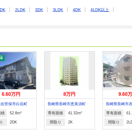
DK
2LDK
3DK
3LDK
4DK
4LDK以上
6.60万円
8万円
9.60
県佐世保市白岳町
長崎県長崎市恵美須町
長崎県長崎市
面積
52.8m²
専有面積
41.32m²
専有面積
61
り
2DK
間取り
2K
間取り
2L