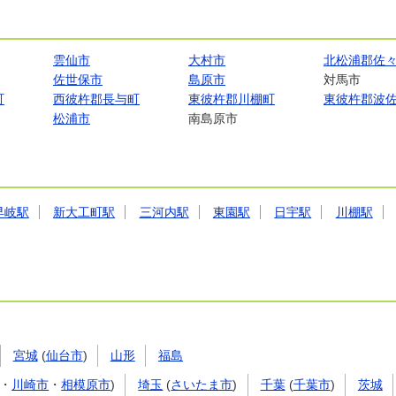
雲仙市
大村市
北松浦郡佐
佐世保市
島原市
対馬市
町
西彼杵郡長与町
東彼杵郡川棚町
東彼杵郡波
松浦市
南島原市
早岐駅
新大工町駅
三河内駅
東園駅
日宇駅
川棚駅
宮城
(
仙台市
)
山形
福島
・
川崎市
・
相模原市
)
埼玉
(
さいたま市
)
千葉
(
千葉市
)
茨城