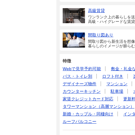
高級賃貸
ワンランク上の暮らしを送
高級・ハイグレードな賃貸
間取り図あり
間取り図から新生活を想像
暮らしのイメージが膨らむ
特徴
Webで見学予約可能
敷金・礼金
バス・トイレ別
ロフト付き
デザイナーズ物件
マンション
カウンターキッチン
駐車場
家賃クレジットカード対応
更新
タワーマンション（高層マンション）
新婚・カップル・同棲向け
イン
ルーフバルコニー