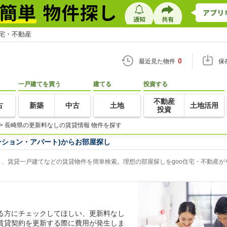
住宅・不動産
0
最近見た物件
保
一戸建てを買う
建てる
投資する
不動産
古
新築
中古
土地
土地活用
投資
>
長崎県の更新料なしの賃貸情報 物件を探す
ンション・アパート)からお部屋探し
、賃貸一戸建てなどの賃貸物件を簡単検索。理想の部屋探しをgoo住宅・不動産が
る方にチェックしてほしい、更新料なし
賃貸契約を更新する際に費用が発生しま