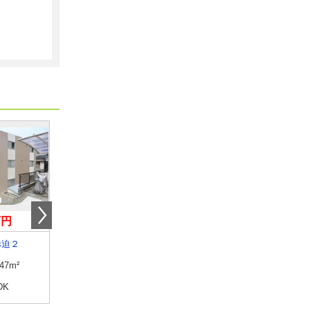
万円
4.30万円
4.40万円
赤迫２
長崎県大村市富の原２
長崎県大村市宮小路３
.47m²
専有面積
23.61m²
専有面積
28.02m²
DK
間取り
1K
間取り
1K