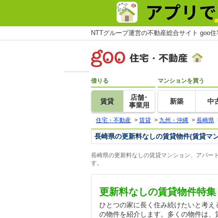
NTTグループ運営の不動産総合サイト goo
借りる
マンションを買う
店舗･
賃貸
新築
中
事業用
住宅・不動産
>
賃貸
>
九州・沖縄
>
長崎県
長崎県の更新料なしの賃貸物件(賃貸マ
長崎県の更新料なしの賃貸マンション、アパート
す。
更新料なしの賃貸物件特集
ひとつの家に長く住み続けたいと考え
の物件を紹介します。多くの物件は、