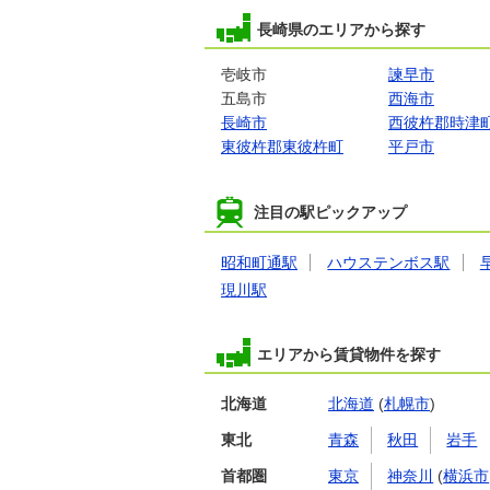
長崎県のエリアから探す
壱岐市
諫早市
五島市
西海市
長崎市
西彼杵郡時津
東彼杵郡東彼杵町
平戸市
注目の駅ピックアップ
昭和町通駅
ハウステンボス駅
現川駅
エリアから賃貸物件を探す
北海道
北海道
(
札幌市
)
東北
青森
秋田
岩手
首都圏
東京
神奈川
(
横浜市