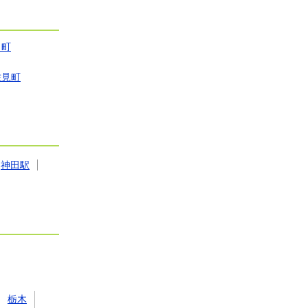
々町
佐見町
神田駅
栃木