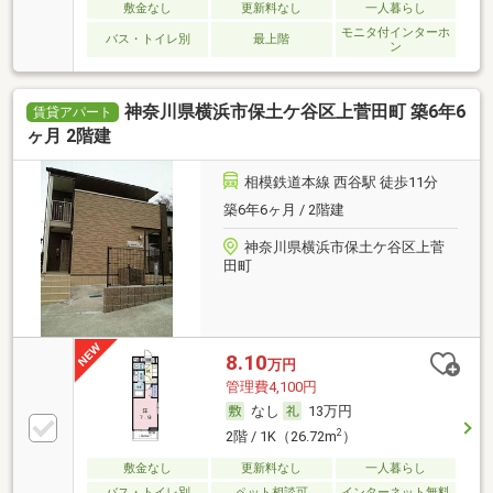
敷金なし
更新料なし
一人暮らし
モニタ付インターホ
バス・トイレ別
最上階
ン
神奈川県横浜市保土ケ谷区上菅田町 築6年6
賃貸アパート
ヶ月 2階建
相模鉄道本線 西谷駅 徒歩11分
築6年6ヶ月 / 2階建
神奈川県横浜市保土ケ谷区上菅
田町
8.10
万円
管理費4,100円
なし
13万円
2
2階 / 1K（26.72m
）
敷金なし
更新料なし
一人暮らし
バス・トイレ別
ペット相談可
インターネット無料