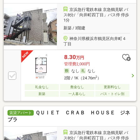
京浜急行電鉄本線 京急鶴見駅 バ
ス8分/「向井町四丁目」バス停 停歩
1分
新築 / 3階建
神奈川県横浜市鶴見区向井町４
丁目
8.30
万円
管理費2,000円
なし
なし
2
2階 / 1K（24.76m
）
礼金なし
敷金なし
更新料なし
新築
一人暮らし
バス・トイレ別
ＱＵＩＥＴ ＣＲＡＢ ＨＯＵＳＥ ジネ
賃貸アパート
ブラ
京浜急行電鉄本線 京急鶴見駅 バ
ス8分/「向井町四丁目」バス停 停歩