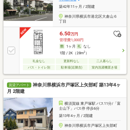
築42年11ヶ月 / 2階建
神奈川県横浜市港北区大倉山６
丁目
6.50
万円
管理費1,000円
1ヶ月
なし
2
1階 / 2K（28m
）
礼金なし
更新料なし
二人暮らし
バス・トイレ別
駐車場(近隣含)
室内洗濯機置き場
神奈川県横浜市戸塚区上矢部町 築13年4ヶ
賃貸アパート
月 2階建
横須賀線 東戸塚駅 バス11分/「富
士山下」バス停 停歩6分
築13年4ヶ月 / 2階建
神奈川県横浜市戸塚区上矢部町