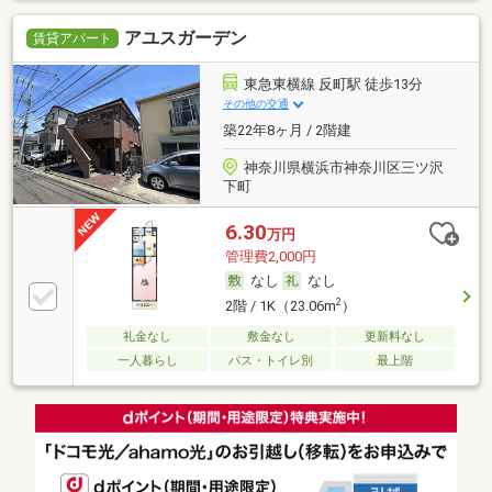
アユスガーデン
賃貸アパート
東急東横線 反町駅 徒歩13分
その他の交通
築22年8ヶ月 / 2階建
神奈川県横浜市神奈川区三ツ沢
下町
6.30
万円
管理費2,000円
なし
なし
2
2階 / 1K（23.06m
）
礼金なし
敷金なし
更新料なし
一人暮らし
バス・トイレ別
最上階