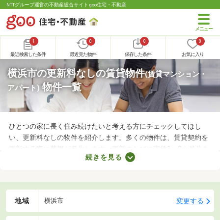
NTTグループ運営の不動産総合サイト goo住宅・不動産
1
0
0
0
最近検索した条件
最近見た物件
保存した条件
お気に入り
横浜市の更新料なしの賃貸物件
(賃貸マンション・
物件一覧
アパート)
ひとつの家に長く住み続けたいと考える方にチェックしてほし
い、更新料なしの物件を紹介します。多くの物件は、賃貸契約を
更新する際に費用が発生します。更新のたびに家賃1～2カ月分を
続きを見る
支払わなければならないので、支出が増える点がデメリットだと
いえるでしょう。更新料なしの物件なら支出を抑えられるため、
お気に入りのお部屋に長く住めますよ。
地域
変更する
横浜市