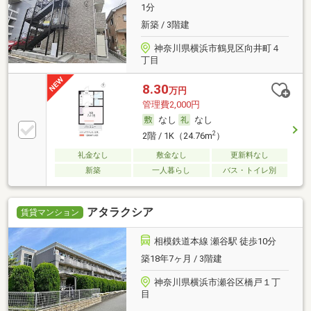
1分
新築 / 3階建
神奈川県横浜市鶴見区向井町４
丁目
8.30
万円
管理費2,000円
なし
なし
2
2階 / 1K（24.76m
）
礼金なし
敷金なし
更新料なし
新築
一人暮らし
バス・トイレ別
アタラクシア
賃貸マンション
相模鉄道本線 瀬谷駅 徒歩10分
築18年7ヶ月 / 3階建
神奈川県横浜市瀬谷区橋戸１丁
目