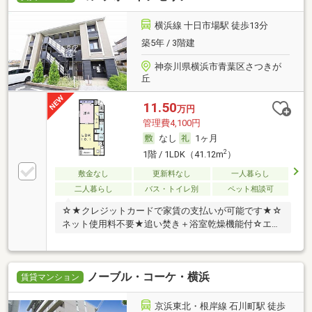
横浜線 十日市場駅 徒歩13分
築5年 / 3階建
神奈川県横浜市青葉区さつきが
丘
11.50
万円
管理費4,100円
なし
1ヶ月
2
1階 / 1LDK（41.12m
）
敷金なし
更新料なし
一人暮らし
二人暮らし
バス・トイレ別
ペット相談可
☆★クレジットカードで家賃の支払いが可能です★☆
ネット使用料不要★追い焚き＋浴室乾燥機能付☆エア
コン
ノーブル・コーケ・横浜
賃貸マンション
京浜東北・根岸線 石川町駅 徒歩