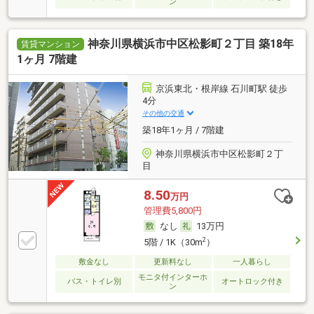
ン
神奈川県横浜市中区松影町２丁目 築18年
賃貸マンション
1ヶ月 7階建
京浜東北・根岸線 石川町駅 徒歩
4分
その他の交通
築18年1ヶ月 / 7階建
神奈川県横浜市中区松影町２丁
目
8.50
万円
管理費5,800円
なし
13万円
2
5階 / 1K（30m
）
敷金なし
更新料なし
一人暮らし
モニタ付インターホ
バス・トイレ別
オートロック付き
ン