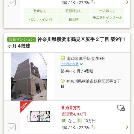
2
4階 / 1K（27.78m
）
敷金なし
更新料なし
一人暮らし
モニタ付インターホ
バス・トイレ別
最上階
ン
神奈川県横浜市鶴見区尻手２丁目 築9年1
賃貸マンション
ヶ月 4階建
南武線 尻手駅 徒歩8分
その他の交通
築9年1ヶ月 / 4階建
神奈川県横浜市鶴見区尻手２丁
目
8.60
万円
管理費4,100円
なし
13万円
2
4階 / 1K（27.78m
）