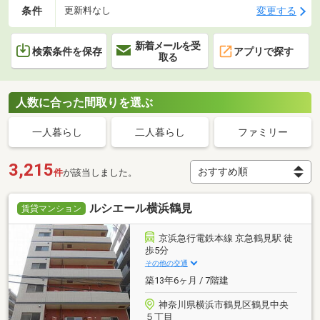
条件
変更する
更新料なし
新着メールを受
検索条件を保存
アプリで探す
取る
人数に合った間取りを選ぶ
一人暮らし
二人暮らし
ファミリー
3,215
件
が該当しました。
ルシエール横浜鶴見
賃貸マンション
京浜急行電鉄本線 京急鶴見駅 徒
歩5分
その他の交通
築13年6ヶ月 / 7階建
神奈川県横浜市鶴見区鶴見中央
５丁目