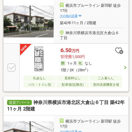
横浜市ブルーライン 新羽駅 徒歩
17分
その他の交通
築42年11ヶ月 / 2階建
神奈川県横浜市港北区大倉山６
丁目
6.50
万円
管理費1,000円
1ヶ月
なし
2
1階 / 2K（28m
）
礼金なし
更新料なし
二人暮らし
バス・トイレ別
駐車場(近隣含)
室内洗濯機置き場
神奈川県横浜市港北区大倉山６丁目 築42年
賃貸アパート
11ヶ月 2階建
横浜市ブルーライン 新羽駅 徒歩
17分
その他の交通