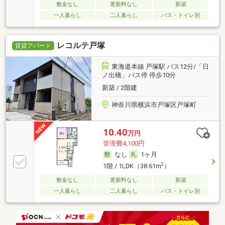
敷金なし
更新料なし
新築
一人暮らし
二人暮らし
バス・トイレ別
レコルテ戸塚
賃貸アパート
東海道本線 戸塚駅 バス12分/「日
ノ出橋」バス停 停歩10分
新築 / 2階建
神奈川県横浜市戸塚区戸塚町
10.40
万円
管理費4,100円
なし
1ヶ月
2
1階 / 1LDK（38.61m
）
敷金なし
更新料なし
新築
一人暮らし
二人暮らし
バス・トイレ別