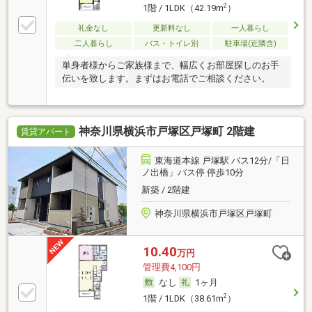
2
1階 / 1LDK（42.19m
）
礼金なし
更新料なし
一人暮らし
二人暮らし
バス・トイレ別
駐車場(近隣含)
単身者様からご家族様まで、幅広くお部屋探しのお手
伝いを致します。まずはお電話でご相談ください。
神奈川県横浜市戸塚区戸塚町 2階建
賃貸アパート
東海道本線 戸塚駅 バス12分/「日
ノ出橋」バス停 停歩10分
新築 / 2階建
神奈川県横浜市戸塚区戸塚町
10.40
万円
管理費4,100円
なし
1ヶ月
2
1階 / 1LDK（38.61m
）