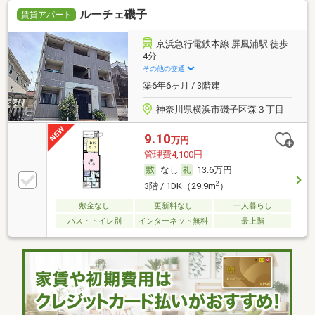
ルーチェ磯子
賃貸アパート
京浜急行電鉄本線 屏風浦駅 徒歩
4分
その他の交通
築6年6ヶ月 / 3階建
神奈川県横浜市磯子区森３丁目
9.10
万円
管理費4,100円
なし
13.6万円
2
3階 / 1DK（29.9m
）
敷金なし
更新料なし
一人暮らし
バス・トイレ別
インターネット無料
最上階