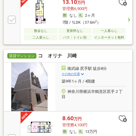
13.10
万円
管理費6,900円
なし
2ヶ月
2
7階 / 1LDK（37.6m
）
敷金なし
更新料なし
一人暮らし
二人暮らし
バス・トイレ別
インターネット無料
コ オリナ 川崎
賃貸マンション
南武線 尻手駅 徒歩8分
その他の交通
築9年1ヶ月 / 4階建
神奈川県横浜市鶴見区尻手２丁
目
8.60
万円
管理費4,100円
なし
13万円