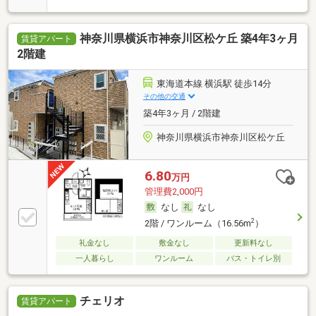
神奈川県横浜市神奈川区松ケ丘 築4年3ヶ月
賃貸アパート
2階建
東海道本線 横浜駅 徒歩14分
その他の交通
築4年3ヶ月 / 2階建
神奈川県横浜市神奈川区松ケ丘
6.80
万円
管理費2,000円
なし
なし
2
2階 / ワンルーム（16.56m
）
礼金なし
敷金なし
更新料なし
一人暮らし
ワンルーム
バス・トイレ別
チェリオ
賃貸アパート