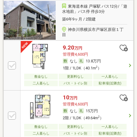
東海道本線 戸塚駅 バス12分/「遊
水地前」バス停 停歩3分
築6年9ヶ月 / 2階建
神奈川県横浜市戸塚区原宿１丁
目
9.20
万円
管理費4,600円
なし
13.8万円
2
1階 / 1LDK（40.1m
）
敷金なし
更新料なし
一人暮らし
二人暮らし
バス・トイレ別
駐車場(近隣含)
10
万円
管理費4,600円
なし
15万円
2
2階 / 1LDK（49.64m
）
敷金なし
更新料なし
一人暮らし
二人暮らし
バス・トイレ別
駐車場(近隣含)