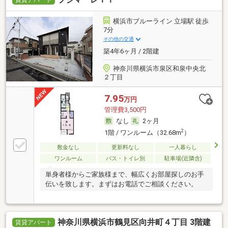
賃貸アパート
横浜市ブルーライン 立場駅 徒歩
7分
その他の交通
築4年6ヶ月 / 2階建
神奈川県横浜市泉区和泉中央北
２丁目
7.95
万円
管理費3,500円
なし
2ヶ月
2
1階 / ワンルーム（32.68m
）
敷金なし
更新料なし
一人暮らし
ワンルーム
バス・トイレ別
駐車場(近隣含)
単身者様からご家族様まで、幅広くお部屋探しのお手
伝いを致します。まずはお電話でご相談ください。
神奈川県横浜市鶴見区向井町４丁目 3階建
賃貸アパート