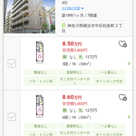
4分
その他の交通
築18年1ヶ月 / 7階建
神奈川県横浜市中区松影町２丁
目
8.50
万円
管理費5,800円
なし
13万円
2
5階 / 1K（30m
）
敷金なし
更新料なし
一人暮らし
モニタ付インターホ
バス・トイレ別
オートロック付き
ン
8.60
万円
管理費5,800円
なし
13万円
2
6階 / 1K（30m
）
敷金なし
更新料なし
一人暮らし
モニタ付インターホ
バス・トイレ別
オートロック付き