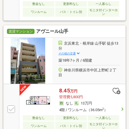
敷金なし
更新料なし
一人暮らし
モニタ付インターホ
ワンルーム
バス・トイレ別
ン
アヴニール山手
賃貸マンション
京浜東北・根岸線 山手駅 徒歩13
分
その他の交通
築18年7ヶ月 / 6階建
神奈川県横浜市中区上野町２丁
目
8.45
万円
管理費5,800円
なし
13万円
2
4階 / ワンルーム（36.05m
）
敷金なし
更新料なし
一人暮らし
モニタ付インターホ
ワンルーム
バス・トイレ別
ン