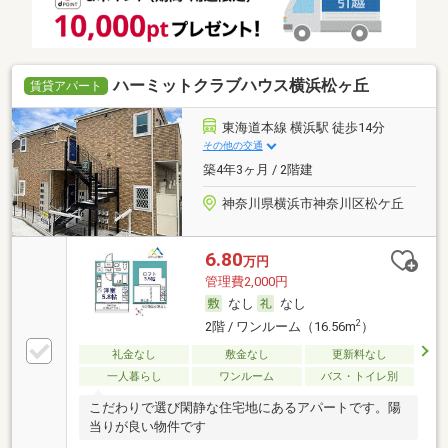
ハーミットクラブハウス横浜松ヶ丘
賃貸アパート
東海道本線 横浜駅 徒歩14分
その他の交通
築4年3ヶ月 / 2階建
神奈川県横浜市神奈川区松ケ丘
6.80
万円
管理費2,000円
なし
なし
2
2階 / ワンルーム（16.56m
）
礼金なし
敷金なし
更新料なし
一人暮らし
ワンルーム
バス・トイレ別
こだわりで選び閑静な住宅地にあるアパートです。陽
当りが良い物件です