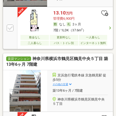
13.10
万円
管理費6,900円
なし
2ヶ月
2
7階 / 1LDK（37.6m
）
敷金なし
更新料なし
一人暮らし
二人暮らし
バス・トイレ別
インターネット無料
神奈川県横浜市鶴見区鶴見中央５丁目 築
賃貸マンション
13年6ヶ月 7階建
京浜急行電鉄本線 京急鶴見駅 徒
歩5分
その他の交通
築13年6ヶ月 / 7階建
神奈川県横浜市鶴見区鶴見中央
５丁目