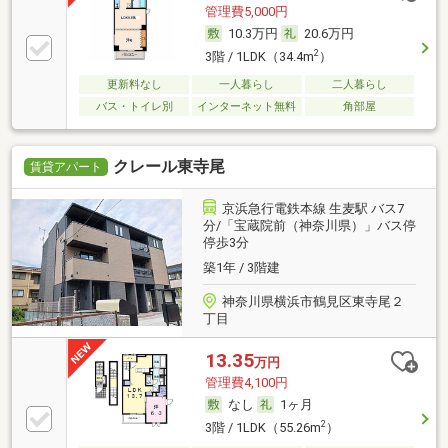
管理費5,000円
10.3万円
20.6万円
2
3階 / 1LDK（34.4m
）
更新料なし
一人暮らし
二人暮らし
バス・トイレ別
インターネット無料
角部屋
クレール東寺尾
賃貸アパート
京浜急行電鉄本線 生麦駅 バス7
分/「宝蔵院前（神奈川県）」バス停
停歩3分
築1年 / 3階建
神奈川県横浜市鶴見区東寺尾２
丁目
13.35
万円
管理費4,100円
なし
1ヶ月
2
3階 / 1LDK（55.26m
）