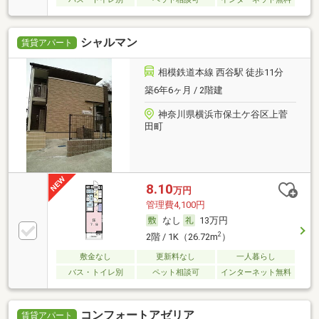
シャルマン
賃貸アパート
相模鉄道本線 西谷駅 徒歩11分
築6年6ヶ月 / 2階建
神奈川県横浜市保土ケ谷区上菅
田町
8.10
万円
管理費4,100円
なし
13万円
2
2階 / 1K（26.72m
）
敷金なし
更新料なし
一人暮らし
バス・トイレ別
ペット相談可
インターネット無料
コンフォートアゼリア
賃貸アパート