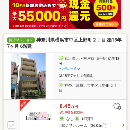
神奈川県横浜市中区上野町２丁目 築18年
賃貸マンション
7ヶ月 6階建
京浜東北・根岸線 山手駅 徒歩13
分
その他の交通
築18年7ヶ月 / 6階建
神奈川県横浜市中区上野町２丁
目
8.45
万円
管理費5,800円
なし
13万円
2
4階 / ワンルーム（36.05m
）