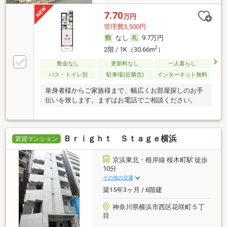
7.70
万円
管理費3,500円
なし
9.7万円
2
2階 / 1K（30.66m
）
敷金なし
更新料なし
一人暮らし
バス・トイレ別
駐車場(近隣含)
インターネット無料
単身者様からご家族様まで、幅広くお部屋探しのお手
伝いを致します。まずはお電話でご相談ください。
Ｂｒｉｇｈｔ Ｓｔａｇｅ横浜
賃貸マンション
京浜東北・根岸線 桜木町駅 徒歩
10分
その他の交通
築15年3ヶ月 / 6階建
神奈川県横浜市西区花咲町５丁
目