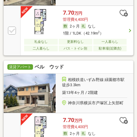
7.70
万円
管理費4,400円
2ヶ月
なし
2
1階 / 1LDK（42.19m
）
礼金なし
更新料なし
一人暮らし
二人暮らし
バス・トイレ別
駐車場(近隣含)
ベル ウッド
賃貸アパート
相模鉄道いずみ野線 緑園都市駅
徒歩3.3km
築13年4ヶ月 / 2階建
神奈川県横浜市戸塚区上矢部町
7.70
万円
管理費4,400円
2ヶ月
なし