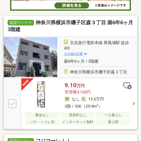
神奈川県横浜市磯子区森３丁目 築6年6ヶ月
賃貸アパート
3階建
京浜急行電鉄本線 屏風浦駅 徒歩
4分
その他の交通
築6年6ヶ月 / 3階建
神奈川県横浜市磯子区森３丁目
9.10
万円
管理費4,100円
なし
13.6万円
2
3階 / 1DK（29.9m
）
敷金なし
更新料なし
一人暮らし
バス・トイレ別
インターネット無料
最上階
フジマーレＩＩ