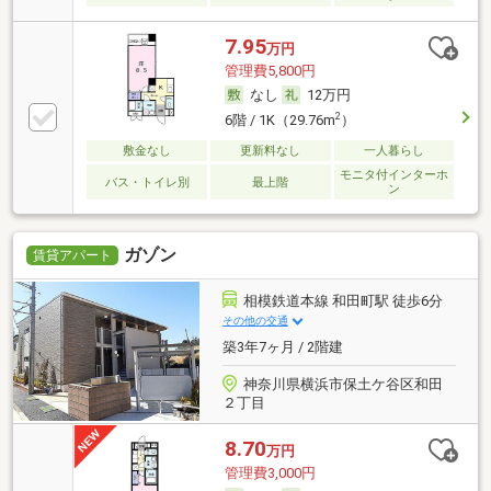
7.95
万円
管理費5,800円
なし
12万円
2
6階 / 1K（29.76m
）
敷金なし
更新料なし
一人暮らし
モニタ付インターホ
バス・トイレ別
最上階
ン
ガゾン
賃貸アパート
相模鉄道本線 和田町駅 徒歩6分
その他の交通
築3年7ヶ月 / 2階建
神奈川県横浜市保土ケ谷区和田
２丁目
8.70
万円
管理費3,000円