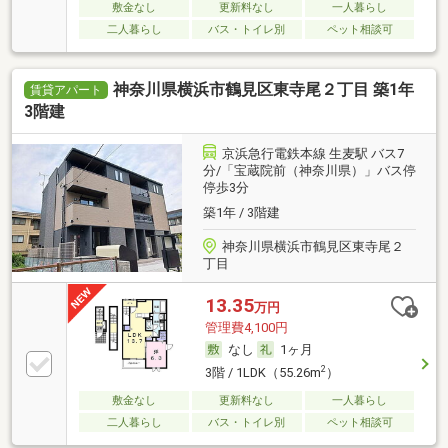
敷金なし
更新料なし
一人暮らし
二人暮らし
バス・トイレ別
ペット相談可
神奈川県横浜市鶴見区東寺尾２丁目 築1年
賃貸アパート
3階建
京浜急行電鉄本線 生麦駅 バス7
分/「宝蔵院前（神奈川県）」バス停
停歩3分
築1年 / 3階建
神奈川県横浜市鶴見区東寺尾２
丁目
13.35
万円
管理費4,100円
なし
1ヶ月
2
3階 / 1LDK（55.26m
）
敷金なし
更新料なし
一人暮らし
二人暮らし
バス・トイレ別
ペット相談可