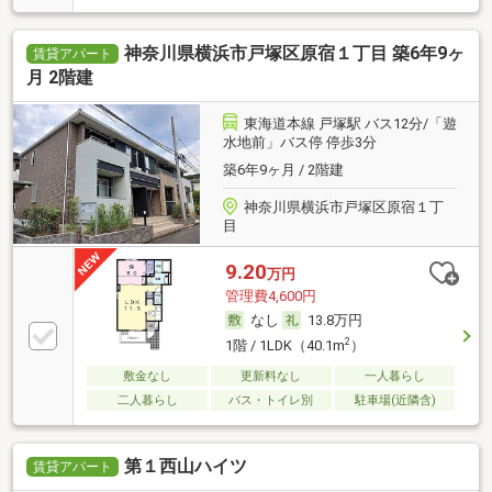
神奈川県横浜市戸塚区原宿１丁目 築6年9ヶ
賃貸アパート
月 2階建
東海道本線 戸塚駅 バス12分/「遊
水地前」バス停 停歩3分
築6年9ヶ月 / 2階建
神奈川県横浜市戸塚区原宿１丁
目
9.20
万円
管理費4,600円
なし
13.8万円
2
1階 / 1LDK（40.1m
）
敷金なし
更新料なし
一人暮らし
二人暮らし
バス・トイレ別
駐車場(近隣含)
第１西山ハイツ
賃貸アパート