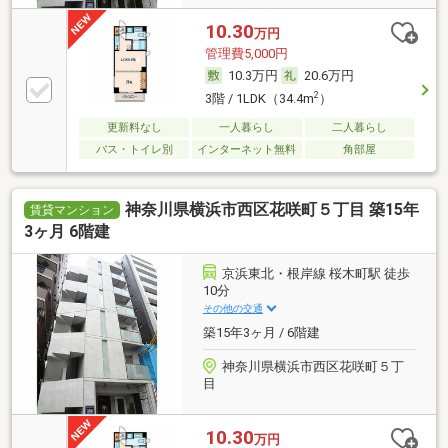
10.30
万円
管理費5,000円
10.3万円
20.6万円
2
3階 / 1LDK（34.4m
）
更新料なし
一人暮らし
二人暮らし
バス・トイレ別
インターネット無料
角部屋
神奈川県横浜市西区花咲町５丁目 築15年
賃貸マンション
3ヶ月 6階建
京浜東北・根岸線 桜木町駅 徒歩
10分
その他の交通
築15年3ヶ月 / 6階建
神奈川県横浜市西区花咲町５丁
目
10.30
万円